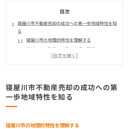
目次
寝屋川市不動産売却の成功への第一歩地域特性を知
る
寝屋川市の地理的特性を理解する
地域の人口動態と不動産市場の関係
地域のインフラと周辺施設の影響
寝屋川市の教育環境の魅力
地域住民のライフスタイルを分析
地域の自然環境と住環境の利点
寝屋川市不動産売却の成功への第
寝屋川市の魅力を活かす不動産売却戦略とは
一歩地域特性を知る
地域の観光資源をプロモーションに活用
地域の文化イベントを通じた売却促進
寝屋川市の交通アクセスの利便性を強調
寝屋川市の地理的特性を理解する