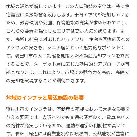
競合物件の分析と差別化戦略
地域の活気が増しています。この人口動態の変化は、特に住
季節ごとの売却タイミングの最適化
宅需要に直接影響を及ぼします。子育て世代が増加している
地域の法規制と手続きの理解
ため、教育環境や公園、保育施設の充実が求められており、
地元の不動産エージェントとのネットワーク構
これらの要素を強化したエリアは高い人気を誇ります。ま
築
た、高齢化社会に対応したバリアフリー住宅や医療施設への
アクセスの良さも、シニア層にとって魅力的なポイントで
市場の変化に応じた柔軟な販売計画の策定
す。寝屋川市の人口動態を見据えた不動産売却プランを立案
寝屋川市不動産売却におけるプロモーションの重要
することで、ターゲット層に応じた効果的なアプローチが可
性
能となります。これにより、市場での競争力を高め、高値で
オンライン広告の効果的な活用法
の売却を実現することが期待できます。
地域紙や雑誌での広告展開戦略
オープンハウスイベントの計画と実施
地域のインフラと周辺施設の影響
ソーシャルメディアを活用した情報発信
寝屋川市のインフラは、不動産の売却において大きな影響を
プロフェッショナルな広告素材の作成法
与える要素です。大阪府内でも交通の便が良く、電車やバス
口コミを引き出すための顧客体験向上
の路線が充実しているため、通勤や通学の利便性が高いで
専門家活用で安心寝屋川市不動産売却の流れ
す。また、周辺には商業施設や医療機関、公共施設が豊富に