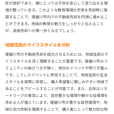
安が良好であり、親にとっては子供を安心して送り出せる環
ターゲット顧客にアピールする方法
境が整っています。このような教育環境の充実を売却時に強
コミュニケーションスキルを活かした交渉術
調することで、寝屋川市内での不動産売却を円滑に進めるこ
顧客の信頼を得るためのフォローアップ
とができます。地域の教育の魅力をしっかりと伝えること
が、高値売却への第一歩となるでしょう。
個別のニーズに応じた提案方法
地域イベントでのネットワーキングの活用
地域住民のライフスタイルを分析
寝屋川市の独自性を活かしたセールスポイント
寝屋川市の不動産売却を成功させるためには、地域住民のラ
イフスタイルを深く理解することが重要です。寝屋川市はコ
ミュニティの結びつきが強く、地元のイベントや祭りが盛ん
です。こうしたイベントに参加することで、地域住民の生活
スタイルを実際に体感し、購入希望者に親しみやすい地域で
あることをアピールすることが可能です。また、近年はリモ
ートワークの普及により、自然豊かな環境や静かな住環境を
求める人が増えています。寝屋川市の豊かな自然環境や、地
域の協力体制を強調することで、購入者にとって魅力的な物