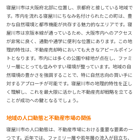
地域の成長ポテンシャルをアピール
寝屋川市は大阪府北部に位置し、京都府と接している地域で
地域の安全性と生活の質を訴求
す。市内を流れる寝屋川にちなみ名付けられたこの町は、豊
地域の経済活動の活発さを伝える
かな自然環境と都市機能が共存する魅力的なエリアです。寝
高値売却を実現する寝屋川市での効果的な勧誘方法
屋川市は京阪本線が通っているため、大阪市内へのアクセス
ターゲット市場のニーズを分析
が非常に良く、通勤や通学に便利な位置にあります。この地
効果的なマーケティングメッセージの作成
理的特性は、不動産売却時においても大きなアピールポイン
トとなります。市内には多くの公園や緑地が点在し、ファミ
オンラインとオフラインを組み合わせた販売戦
リー層にとっても住みやすい環境が整っています。地域の自
略
然環境の豊かさを強調することで、特に自然志向の買い手に
潜在顧客に向けた魅力的なプレゼンテーション
対するアプローチが可能です。寝屋川市の地理的特性を正し
地域の口コミを活用したブランディング
く理解し、これを最大限に活かした不動産売却戦略を立てる
プロフェッショナルな写真とビデオによる物件
ことが成功への鍵となるでしょう。
紹介
地域市場を理解し寝屋川市でスムーズな不動産売却
地域の人口動態と不動産市場の関係
を
寝屋川市の人口動態は、不動産市場における重要な要素の一
地域の価格動向を常にチェック
つです。近年では、ファミリー層や若年層の流入が目立ち、