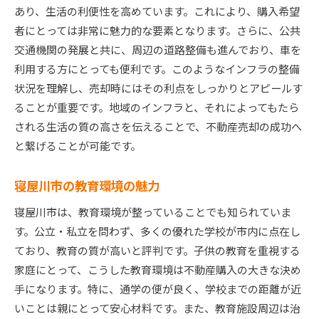
信頼できる不動産業者の選び方
あり、生活の利便性を高めています。これにより、購入希望
者にとっては非常に魅力的な要素となります。さらに、公共
法律と税金の専門家を活用する方法
交通機関の発展と共に、周辺の道路整備も進んでおり、車を
ホームインスペクションによる物件価値の向上
利用する方にとっても便利です。このようなインフラの整備
プロフェッショナルな交渉技術の重要性
状況を理解し、売却時にはその利点をしっかりとアピールす
不動産契約書のチェックポイント
ることが重要です。地域のインフラと、それによってもたら
売却プロセスの各ステップでの専門家の役割
される生活の質の高さを伝えることで、不動産売却の成功へ
寝屋川市における不動産市場動向と売却のポイント
と繋げることが可能です。
現在の市場価格と売却例を分析
寝屋川市の教育環境の魅力
地域の経済動向と不動産市場の関連性
不動産売却に影響を与える政策と法改正
寝屋川市は、教育環境が整っていることでも知られていま
す。公立・私立を問わず、多くの優れた学校が市内に点在し
不動産の価値を上げるためのリフォーム戦略
ており、教育の質が高いと評判です。子供の教育を重視する
売却時の価格設定のテクニック
家庭にとって、こうした教育環境は不動産購入の大きな決め
短期間で売却するためのタイミング戦略
手になります。特に、通学の便が良く、学校までの距離が近
不動産売却を成功に導く寝屋川市での勧誘テクニッ
いことは親にとって安心材料です。また、教育施設周辺は治
ク