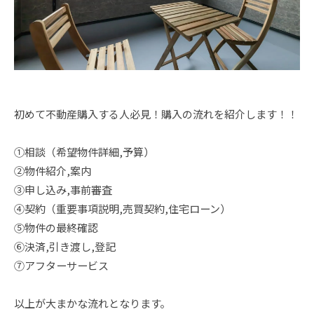
初めて不動産購入する人必見！購入の流れを紹介します！！
①相談（希望物件詳細,予算）
②物件紹介,案内
③申し込み,事前審査
➃契約（重要事項説明,売買契約,住宅ローン）
⑤物件の最終確認
⑥決済,引き渡し,登記
⑦アフターサービス
以上が大まかな流れとなります。