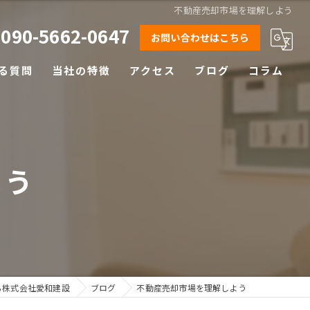
不動産売却市場を理解しよう
090-5662-0647
お問い合わせはこちら
る質問
当社の特徴
アクセス
ブログ
コラム
相続
離婚
よう
空き家
土地
早期売却
ら株式会社愛和建設
ブログ
不動産売却市場を理解しよう