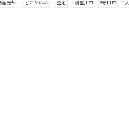
動産売却
#どこがいい
#査定
#寝屋川市
#守口市
#