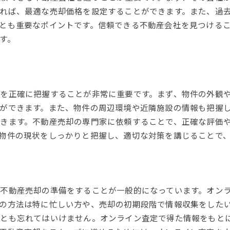
れば、最適な売却価格を設定することができます。また、過
交渉テクニックとコツ
とも重要なポイントです。信頼できる不動産会社を見つける
契約書の確認ポイント
す。
合意に達するための妥協点
寝屋川市の不動産売却に成功するためのマーケティング戦
効果的な広告方法
を正確に把握することが非常に重要です。まず、物件の外観
オンラインポータルの活用
ができます。また、物件の周辺環境や近隣施設の情報も把握
魅力的な物件写真の撮影
きます。不動産売却の専門家に依頼することで、正確な評価
内見時の演出ポイント
物件の現状をしっかりと把握し、適切な対策を講じることで
口コミとSNSの活用
ターゲット層の明確化
寝屋川市の不動産売却を最高の結果に導くためのアドバイ
不動産売却の準備をすることが一般的になっています。オン
成功事例から学ぶポイント
の方法は特に忙しい方や、売却の初期段階で情報収集をした
売却までのスケジュール管理
ことも忘れてはいけません。オンライン査定で得た情報をもと
売主としての心構え