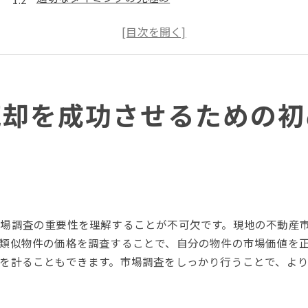
初めての不動産売却に必要な書類
信頼できる不動産会社の選び方
物件の現状を把握する
オンライン査定の活用方法
売却を成功させるための初
寝屋川市の不動産市場を理解し高値で売る方法
寝屋川市の不動産市場の特徴
人気エリアと価格動向
周辺施設と生活環境の影響
不動産価格を左右する要因
価格設定のポイント
場調査の重要性を理解することが不可欠です。現地の不動産
市場のトレンドを読む
類似物件の価格を調査することで、自分の物件の市場価値を
寝屋川市で不動産売却をする際の注意点と対策
を計ることもできます。市場調査をしっかり行うことで、よ
契約前に確認すべきポイント
トラブルを避けるための対策