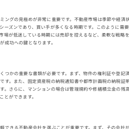
法律・税金面での注意事項
売却時の費用とその内訳
ミングの見極めが非常に重要です。不動産市場は季節や経済
物件の魅力を引き出す方法
シーズンであり、買い手が多くなる時期です。このように需
事前準備の重要性
市場が低迷している時期には売却を控えるなど、柔軟な戦略
寝屋川市の不動産売却を円滑に進めるためのプロの活用法
が成功への鍵となります。
不動産業者の選び方
不動産コンサルタントのメリット
専門家とのコミュニケーション
くつかの重要な書類が必要です。まず、物件の権利証や登記
仲介手数料の相場と交渉ポイント
です。また、固定資産税の納税通知書や都市計画税の納税証
プロに任せることで得られる安心感
す。さらに、マンションの場合は管理規約や修繕積立金の残
成約までのサポート体制
ことができます。
寝屋川市での不動産売却における価格交渉のポイント
交渉の準備と心構え
買主のニーズを理解する
頼できる不動産会社を選ぶことが重要です。まず、その会社
効果的な価格提示の方法