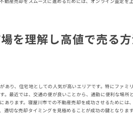
不動産売却をスムーズに進めるためには、オンライン査定を
市場動向の最新情報に注目
プロのアドバイスを活かす
長期的な視点での考え方
寝屋川市での不動産売却後の手続きと注意点
市場を理解し高値で売る方
売却後の税務申告
名義変更手続き
引き渡し後のフォローアップ
売却後の資産運用
トラブル回避のための対策
があり、住宅地としての人気が高いエリアです。特にファミ
売主としての責任
す。最近では、交通の便が良いことから、通勤に便利な場所
にあります。寝屋川市での不動産売却を成功させるためには
、適切な売却タイミングを見極めることが成功の鍵となりま