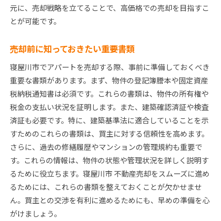
リフォームが必要な箇所の見極め
元に、売却戦略を立てることで、高価格での売却を目指すこ
とが可能です。
コストパフォーマンスの高いリフォーム
バスルームとキッチンのリフォームアイデア
売却前に知っておきたい重要書類
エネルギー効率を高めるリフォーム
寝屋川市でアパートを売却する際、事前に準備しておくべき
インテリアデザインの重要性
重要な書類があります。まず、物件の登記簿謄本や固定資産
リフォーム後のプロモーション方法
税納税通知書は必須です。これらの書類は、物件の所有権や
寝屋川市不動産売却で避けるべき失敗例とその解決
税金の支払い状況を証明します。また、建築確認済証や検査
策
済証も必要です。特に、建築基準法に適合していることを示
売却価格を高く設定しすぎるリスク
すためのこれらの書類は、買主に対する信頼性を高めます。
適切なタイミングを逃すことの影響
さらに、過去の修繕履歴やマンションの管理規約も重要で
準備不足によるトラブルとその防止策
す。これらの情報は、物件の状態や管理状況を詳しく説明す
るために役立ちます。寝屋川市 不動産売却をスムーズに進め
契約書の不備に注意
るためには、これらの書類を整えておくことが欠かせませ
信頼できるエージェントの選び方
ん。買主との交渉を有利に進めるためにも、早めの準備を心
売却後のトラブルを防ぐ方法
がけましょう。
アパート売却後の手続きと寝屋川市での次のステッ