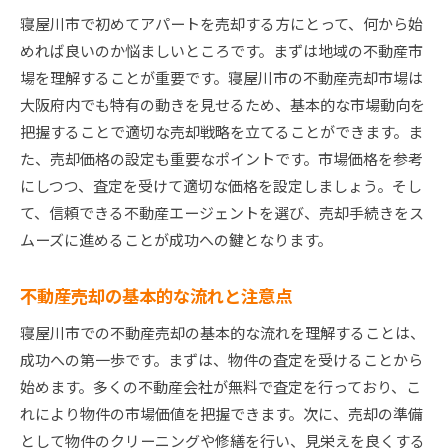
寝屋川市で初めてアパートを売却する方にとって、何から始
地域の利便性と売却価格の関係
めれば良いのか悩ましいところです。まずは地域の不動産市
過去の売却事例から学ぶ寝屋川市の特性
場を理解することが重要です。寝屋川市の不動産売却市場は
地域資産としてのアパートの魅力を高める方法
大阪府内でも特有の動きを見せるため、基本的な市場動向を
大阪府寝屋川市不動産市場の最新動向をチェックア
把握することで適切な売却戦略を立てることができます。ま
パート売却に役立つ情報
た、売却価格の設定も重要なポイントです。市場価格を参考
最新の不動産市場データとトレンド
にしつつ、査定を受けて適切な価格を設定しましょう。そし
寝屋川市での売却タイミングの見極め方
て、信頼できる不動産エージェントを選び、売却手続きをス
ムーズに進めることが成功への鍵となります。
競合物件の分析と差別化ポイント
寝屋川市における需要と供給のバランス
不動産売却の基本的な流れと注意点
価格上昇の要因とその影響
寝屋川市での不動産売却の基本的な流れを理解することは、
市場動向を踏まえたアパートの売却戦略
成功への第一歩です。まずは、物件の査定を受けることから
寝屋川市でのアパート売却を成功させるための価格
始めます。多くの不動産会社が無料で査定を行っており、こ
設定の秘訣
れにより物件の市場価値を把握できます。次に、売却の準備
適正価格の設定方法
として物件のクリーニングや修繕を行い、見栄えを良くする