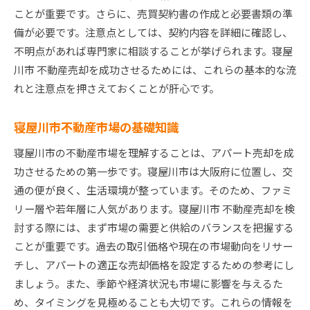
過去の取引データを参考にする
ことが重要です。さらに、売買契約書の作成と必要書類の準
プロの査定を受けるメリット
備が必要です。注意点としては、契約内容を詳細に確認し、
価格交渉のポイントと注意点
不明点があれば専門家に相談することが挙げられます。寝屋
競合物件との差別化を図る
川市 不動産売却を成功させるためには、これらの基本的な流
れと注意点を押さえておくことが肝心です。
価格設定が売却期間に与える影響
大阪府寝屋川市で効果的な不動産マーケティング戦
寝屋川市不動産市場の基礎知識
略とは
オンライン広告の活用方法
寝屋川市の不動産市場を理解することは、アパート売却を成
功させるための第一歩です。寝屋川市は大阪府に位置し、交
効果的な写真撮影と物件紹介文の作成
通の便が良く、生活環境が整っています。そのため、ファミ
オープンハウスの開催とその効果
リー層や若年層に人気があります。寝屋川市 不動産売却を検
地域密着型のマーケティング手法
討する際には、まず市場の需要と供給のバランスを把握する
不動産エージェントとの連携方法
ことが重要です。過去の取引価格や現在の市場動向をリサー
口コミと紹介を活用する方法
チし、アパートの適正な売却価格を設定するための参考にし
寝屋川市不動産売却時の物件価値を最大化するため
ましょう。また、季節や経済状況も市場に影響を与えるた
のリフォームポイント
め、タイミングを見極めることも大切です。これらの情報を