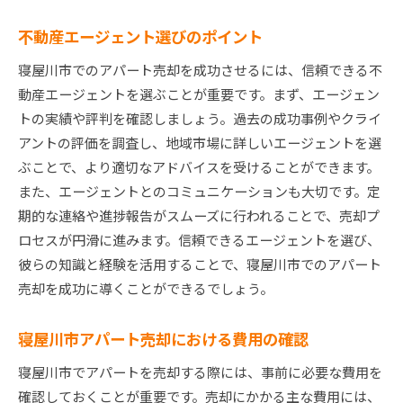
プ
不動産エージェント選びのポイント
売却後の税務手続き
寝屋川市でのアパート売却を成功させるには、信頼できる不
新しい住まいを探すポイント
動産エージェントを選ぶことが重要です。まず、エージェン
寝屋川市での住み替え支援制度
トの実績や評判を確認しましょう。過去の成功事例やクライ
売却後の住宅ローンの手続き
アントの評価を調査し、地域市場に詳しいエージェントを選
引っ越しの準備と手順
ぶことで、より適切なアドバイスを受けることができます。
次の不動産投資のチャンスを探る
また、エージェントとのコミュニケーションも大切です。定
期的な連絡や進捗報告がスムーズに行われることで、売却プ
ロセスが円滑に進みます。信頼できるエージェントを選び、
彼らの知識と経験を活用することで、寝屋川市でのアパート
売却を成功に導くことができるでしょう。
寝屋川市アパート売却における費用の確認
寝屋川市でアパートを売却する際には、事前に必要な費用を
確認しておくことが重要です。売却にかかる主な費用には、