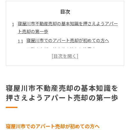
目次
寝屋川市不動産売却の基本知識を押さえようアパー
ト売却の第一歩
寝屋川市でのアパート売却が初めての方へ
不動産売却の基本的な流れと注意点
寝屋川市不動産市場の基礎知識
売却前に知っておきたい重要書類
不動産エージェント選びのポイント
寝屋川市アパート売却における費用の確認
寝屋川市不動産売却の基本知識を
寝屋川市の地域特性を理解して不動産売却戦略を立
押さえようアパート売却の第一歩
てよう
寝屋川市の人口動態とその影響
主要なエリア別の市場特性
寝屋川市でのアパート売却が初めての方へ
学校や公共施設の重要性について