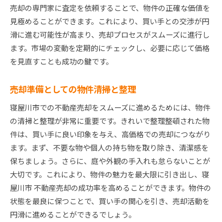
売却の専門家に査定を依頼することで、物件の正確な価値を
地域の開発計画をチェック
見極めることができます。これにより、買い手との交渉が円
需給バランスの見極め方
滑に進む可能性が高まり、売却プロセスがスムーズに進行し
売却タイミングを決める要因
ます。市場の変動を定期的にチェックし、必要に応じて価格
市場動向を常にウォッチする
を見直すことも成功の鍵です。
寝屋川市不動産売却で失敗しないためのチェックポ
イント
売却準備としての物件清掃と整理
よくある失敗例とその対策
寝屋川市での不動産売却をスムーズに進めるためには、物件
物件の法的問題の確認
の清掃と整理が非常に重要です。きれいで整理整頓された物
契約書の細かなポイント
件は、買い手に良い印象を与え、高価格での売却につながり
ます。まず、不要な物や個人の持ち物を取り除き、清潔感を
売却前の物件点検リスト
保ちましょう。さらに、庭や外観の手入れも怠らないことが
購入希望者とのトラブル防止策
大切です。これにより、物件の魅力を最大限に引き出し、寝
売却に必要な書類と手続き
屋川市 不動産売却の成功率を高めることができます。物件の
寝屋川市不動産売却を成功に導くための総まとめ
状態を最良に保つことで、買い手の関心を引き、売却活動を
成功事例から学ぶポイント
円滑に進めることができるでしょう。