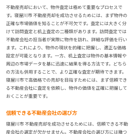
潜在買い手の心理を理解する
不動産売却において、物件査定は極めて重要なプロセスで
交渉力を高めるためのポイント
す。寝屋川市 不動産売却を成功させるためには、まず物件の
地域特性を活かした売却戦略
正確な市場価値を知ることが不可欠です。査定には大きく分
寝屋川市不動産売却市場の最新トレンドを掴もう
けて訪問査定と机上査定の二種類があります。訪問査定では
現在の寝屋川市の不動産市場動向
不動産会社の担当者が実際に物件を訪れ、詳細な評価を行い
地域の開発計画とその影響
ます。これにより、物件の現状を的確に把握し、適正な価格
設定が可能となります。一方、机上査定は物件の基本情報や
賃貸物件の需要と供給
周辺の市場データを基に迅速に結果を得る方法です。どちら
最近の売却事例と価格動向
の方法も併用することで、より正確な査定が期待できます。
買い手のニーズ変化を把握する
寝屋川市で高価格での売却を目指すためには、まず信頼でき
市場の季節変動とその対策
る不動産会社に査定を依頼し、物件の価値を正確に把握して
寝屋川市で物件価値を引き出すためのリフォームの
おくことが重要です。
ポイント
価値を高めるリフォームの選び方
信頼できる不動産会社の選び方
費用対効果の高いリフォーム
寝屋川市 不動産売却を成功させるためには、信頼できる不動
エコリフォームの魅力と効果
産会社の選定が欠かせません。不動産会社の選び方には幾つ