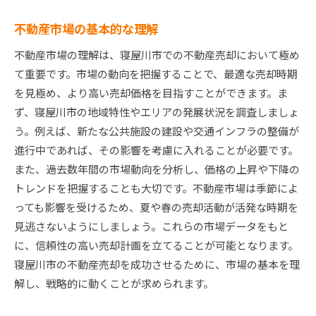
売却計画の見直しと改善
継続的な市場動向のウォッチ
不動産市場の基本的な理解
地域特性を最大限に活かす方法
不動産市場の理解は、寝屋川市での不動産売却において極め
最後に押さえるべき重要ポイント
て重要です。市場の動向を把握することで、最適な売却時期
不動産売却後の次のステップ
を見極め、より高い売却価格を目指すことができます。ま
ず、寝屋川市の地域特性やエリアの発展状況を調査しましょ
う。例えば、新たな公共施設の建設や交通インフラの整備が
進行中であれば、その影響を考慮に入れることが必要です。
また、過去数年間の市場動向を分析し、価格の上昇や下降の
トレンドを把握することも大切です。不動産市場は季節によ
っても影響を受けるため、夏や春の売却活動が活発な時期を
見逃さないようにしましょう。これらの市場データをもと
に、信頼性の高い売却計画を立てることが可能となります。
寝屋川市の不動産売却を成功させるために、市場の基本を理
解し、戦略的に動くことが求められます。