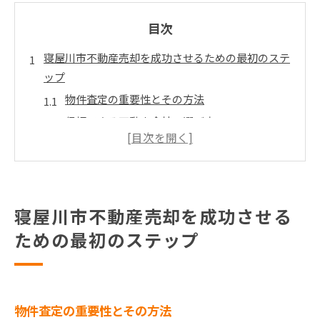
目次
寝屋川市不動産売却を成功させるための最初のステ
ップ
物件査定の重要性とその方法
信頼できる不動産会社の選び方
適切な売却価格の設定方法
売却準備としての物件清掃と整理
不動産市場の基本的な理解
売却計画の立て方
寝屋川市不動産売却を成功させる
寝屋川市で高価格売却を実現するための戦略
ための最初のステップ
市場分析による価格設定
効果的なマーケティング手法
オープンハウスの成功法
物件査定の重要性とその方法