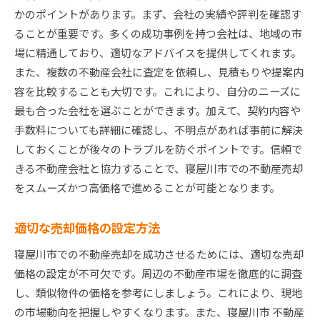
外観の重要性とその改善方法
かのポイントがあります。まず、会社の実績や評判を確認す
内装のリフレッシュポイント
ることが重要です。多くの成功事例を持つ会社は、地域の市
場に精通しており、適切なアドバイスを提供してくれます。
リフォーム業者の選び方
また、複数の不動産会社に査定を依頼し、見積もりや提案内
プロの力を借りて寝屋川市の不動産売却を加速させ
容を比較することも大切です。これにより、自分のニーズに
る方法
最も合った会社を選ぶことができます。加えて、契約内容や
不動産エージェントの活用法
手数料についても詳細に確認し、不明点があれば事前に解決
ホームステージングの効果
しておくことが後々のトラブルを防ぐポイントです。信頼で
プロの写真撮影で物件を魅力に
きる不動産会社と協力することで、寝屋川市での不動産売却
法務・税務の専門家の重要性
をスムーズかつ高価格で進めることが可能となります。
広告プロの力を借りる理由
適切な売却価格の設定方法
不動産コンサルタントの選び方
寝屋川市で適切な売却タイミングを見極めるための
寝屋川市での不動産売却を成功させるためには、適切な売却
コツ
価格の設定が不可欠です。周辺の不動産市場を徹底的に調査
市場の季節変動を理解する
し、類似物件の価格を参考にしましょう。これにより、現地
の市場動向を把握しやすくなります。また、寝屋川市 不動産
経済状況と金利の影響