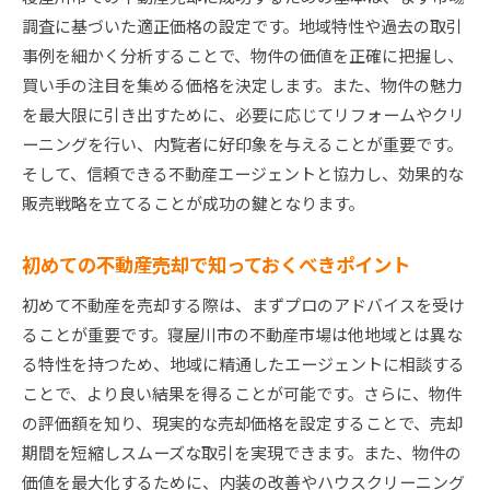
地域特性を利用した効果的な売却プロセス
調査に基づいた適正価格の設定です。地域特性や過去の取引
最新市場動向が示す寝屋川市での不動産売却のポイ
事例を細かく分析することで、物件の価値を正確に把握し、
ント
買い手の注目を集める価格を決定します。また、物件の魅力
市場動向を踏まえた寝屋川市の売却戦略
を最大限に引き出すために、必要に応じてリフォームやクリ
最新動向から学ぶ適切なタイミング
ーニングを行い、内覧者に好印象を与えることが重要です。
そして、信頼できる不動産エージェントと協力し、効果的な
市場動向を基にした価格設定の方法
販売戦略を立てることが成功の鍵となります。
寝屋川市の市場変化に応じた戦略調整
動向を把握して売却のチャンスを見極める
初めての不動産売却で知っておくべきポイント
市場動向に基づく寝屋川市の売却ポイント
初めて不動産を売却する際は、まずプロのアドバイスを受け
寝屋川市不動産売却で高値を実現するための秘訣
ることが重要です。寝屋川市の不動産市場は他地域とは異な
高値売却のための戦略的ステップ
る特性を持つため、地域に精通したエージェントに相談する
寝屋川市で高額売却を達成するテクニック
ことで、より良い結果を得ることが可能です。さらに、物件
市場価値を引き上げる具体的な施策
の評価額を知り、現実的な売却価格を設定することで、売却
高値売却を狙うための効果的なアプローチ
期間を短縮しスムーズな取引を実現できます。また、物件の
寝屋川市での高額売却事例とその分析
価値を最大化するために、内装の改善やハウスクリーニング