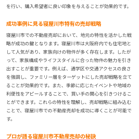
を行い、購入希望者に良い印象を与えることが効果的です。
高値を実現するための交渉術と準備
寝屋川市不動産市場の特性を理解して売却を成功さ
成功事例に見る寝屋川市特有の売却戦略
せる
市場の特性を理解するための基礎知識
寝屋川市での不動産売却において、地元の特性を活かした戦
略が成功の鍵となります。寝屋川市は大阪府内でも住宅地と
寝屋川市市場特性とその活用法
して人気があり、家族向けの物件が多く存在します。したが
不動産市場特性から見る売却の可能性
って、家族構成やライフスタイルに合った物件の魅力を引き
特性理解を深めるためのデータ分析法
出すことが重要です。例えば、通学区や交通アクセスの良さ
寝屋川市特性を活かした売却成功事例
を強調し、ファミリー層をターゲットにした売却戦略を立て
市場特性を元にした戦略的提案
ることが効果的です。また、季節に応じたイベントや地域の
実践的アプローチで寝屋川市不動産売却を成功に導
利便性をアピールすることで、買い手の関心を引きつけるこ
く
とができます。これらの特性を理解し、売却戦略に組み込む
実践的アプローチの基本と重要性
ことで、寝屋川市での不動産売却を成功に導くことが可能で
す。
成功するための効果的な売却戦術
寝屋川市で実践する具体的なステップ
プロが語る寝屋川市不動産売却の秘訣
実践的な方法で売却を加速する方法