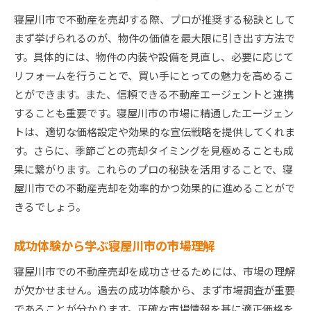
寝屋川市で不動産を売却する際、プロが推奨する秘訣として
寝屋川市での経験を元にした実用的アドバイス
まず挙げられるのが、物件の価値を最大限に引き出す方法で
成功に導くための実践的戦略の構築
す。具体的には、物件の内装や設備を見直し、必要に応じて
寝屋川市不動産売却で失敗しないための戦略的ステ
リフォームを行うことで、買い手にとっての魅力を高めるこ
ップ
とができます。また、信頼できる不動産エージェントと連携
失敗を避けるための基本戦略
することも重要です。寝屋川市の市場に精通したエージェン
寝屋川市での失敗例に学ぶ重要ポイント
トは、適切な価格設定や効果的な宣伝戦略を提供してくれま
戦略的ステップで安定した売却を実現
す。さらに、季節ごとの売却タイミングを見極めることも成
果に繋がります。これらのプロの秘訣を活用することで、寝
リスクを最小限に抑えるための計画
屋川市での不動産売却を効率的かつ効果的に進めることがで
失敗しないための市場調査と準備
きるでしょう。
成功を目指すためのステップバイステップガイ
ド
成功体験から学ぶ寝屋川市の市場理解
賢い選択で寝屋川市不動産売却をスムーズに進める
寝屋川市での不動産売却を成功させるためには、市場の理解
方法
が欠かせません。過去の成功体験から、まず市場調査が重要
賢い選択をするための情報収集法
であることが分かります。正確な市場情報を基に適正価格を