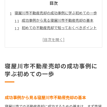
目次
寝屋川市不動産売却の成功事例に学ぶ初めての一歩
成功事例から見る寝屋川市不動産売却の基本
初めての不動産売却で知っておくべきポイント
成功事例に見る寝屋川市特有の売却戦略
プロが語る寝屋川市不動産売却の秘訣
成功体験から学ぶ寝屋川市の市場理解
第一歩を成功に導くための実践的ガイド
寝屋川市不動産売却の成功事例に
地域特性を利用した寝屋川市不動産売却の戦略
学ぶ初めての一歩
地域特性を活かす不動産売却の重要性
寝屋川市の特性を最大限に活かす方法
地域特性を理解するための市場分析
地域に根ざした戦略的アプローチの構築
成功事例から見る寝屋川市不動産売却の基本
寝屋川市の特性を活かした価格設定のコツ
寝屋川市での不動産売却に成功するための基本は、まず市場