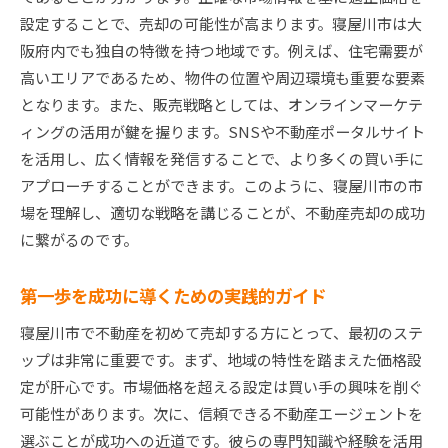
寝屋川市でのスムーズな売却を支える選択肢
設定することで、売却の可能性が高まります。寝屋川市は大
効率的な売却を促進するための決定要因
阪府内でも独自の特徴を持つ地域です。例えば、住宅需要が
選択の幅を広げるための市場知識
高いエリアであるため、物件の位置や周辺環境も重要な要素
スムーズなプロセスを実現するためのコツ
となります。また、販売戦略としては、オンラインマーケテ
寝屋川市不動産売却を円滑にするための賢い選
ィングの活用が鍵を握ります。SNSや不動産ポータルサイト
択
を活用し、広く情報を発信することで、より多くの買い手に
アプローチすることができます。このように、寝屋川市の市
場を理解し、適切な戦略を講じることが、不動産売却の成功
に繋がるのです。
第一歩を成功に導くための実践的ガイド
寝屋川市で不動産を初めて売却する方にとって、最初のステ
ップは非常に重要です。まず、地域の特性を踏まえた価格設
定が肝心です。市場価格を超える設定は買い手の興味を削ぐ
可能性があります。次に、信頼できる不動産エージェントを
選ぶことが成功への近道です。彼らの専門知識や経験を活用