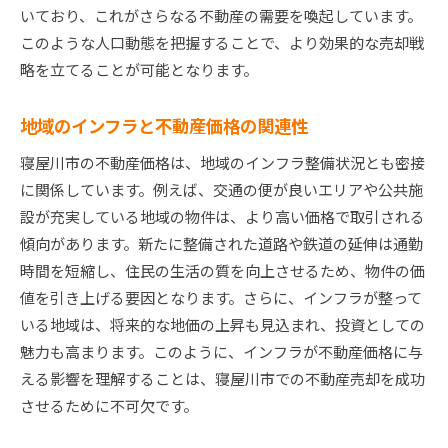
売却前に確認すべき準備事項
いており、これがさらなる不動産の需要を喚起しています。
このような人口動態を把握することで、より効果的な売却戦
よくある失敗例とその回避策
略を立てることが可能となります。
適切な契約内容を理解する重要性
トラブルを未然に防ぐ交渉術
地域のインフラと不動産価格の関連性
売却計画を立てる際の重要ポイント
寝屋川市の不動産価格は、地域のインフラ整備状況とも密接
不動産売却におけるリスクマネジメント
に関係しています。例えば、交通の便が良いエリアや公共施
地域に精通した査定業者が寝屋川市で果たす役割
設が充実している地域の物件は、より高い価格で取引される
地元の査定業者が提供する付加価値
傾向があります。新たに整備された道路や鉄道の延伸は通勤
地域情報を活用した精度の高い査定
時間を短縮し、住民の生活の質を向上させるため、物件の価
寝屋川市の市場動向に基づくアドバイス
値を引き上げる要因となります。さらに、インフラが整って
いる地域は、将来的な地価の上昇も見込まれ、投資としての
地域特有の法律や規制の理解
魅力も高まります。このように、インフラが不動産価格に与
地元ネットワークを活用した売却支援
える影響を理解することは、寝屋川市での不動産売却を成功
地域密着型サービスの利点
させるために不可欠です。
寝屋川市での不動産売却を成功に導く最終チェック
ポイント