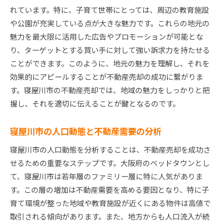
法
れています。特に、子育て世帯にとっては、周辺の教育施設
寝屋川市の特色を活かした効果的な広告戦略
や公園が充実している点が大きな魅力です。これらの地元の
不動産の強みを引き立てるためのプレゼンテー
魅力を最大限に活用した広告やプロモーションが可能とな
ション
り、ターゲットとする買い手に対して強い訴求力を持たせる
地域に根付いた生活環境をアピールする方法
ことができます。このように、地元の魅力を理解し、それを
購入者に響く物件の魅力的な紹介ポイント
効果的にアピールすることが不動産売却の成功に繋がりま
す。寝屋川市の不動産売却では、地域の魅力をしっかりと把
地域コミュニティとの連携を強化した売却策
握し、それを適切に伝えることが鍵となるのです。
大阪府の専門家が語る寝屋川市不動産市場の展望
今後の不動産市場の動向と予測
寝屋川市の人口動態と不動産需要の分析
地域の発展がもたらす不動産市場の変化
寝屋川市の人口動態を分析することは、不動産売却を成功さ
寝屋川市における投資チャンスとリスク
せるための重要なステップです。大阪府のベッドタウンとし
専門家が注目する地域の不動産価値の変化
て、寝屋川市は若年層のファミリー層に特に人気がありま
都市開発計画が不動産価格に与える影響
す。この層の増加は不動産需要を高める要因となり、特に子
不動産市場の変化に伴う売却戦略の再考
育て環境が整った地域や教育施設が近くにある物件は高値で
寝屋川市不動産売却で失敗しないための心得
取引される傾向があります。また、地方からも人口流入が続