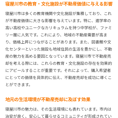
寝屋川市の教育・文化施設が不動産価値に与える影響
売却直前に確認すべき最終準備
寝屋川市は多くの教育機関や文化施設が集積しており、これ
購入者との交渉をスムーズに進めるテクニック
が不動産価値に大きな影響を与えています。特に、進学率の
契約書の確認と理解の重要性
高い高校やユニークなカリキュラムを持つ中学校が、ファミ
売却後のフォローアップと次のステップ
リー層に人気です。これにより、地域の不動産需要が高ま
成功するための最終的な見直しポイント
り、価格上昇につながることがあります。また、図書館や文
不動産売却を成功に導くための総合評価
化センターといった施設も地域住民の生活を豊かにし、不動
産の魅力を高める要因となっています。寝屋川市で不動産売
却を考える際には、これらの教育・文化施設の存在を効果的
にアピールすることが重要です。それによって、購入希望者
にとっての価値を具体的に伝え、不動産売却を成功に導くこ
とができます。
地元の生活環境が不動産売却に及ぼす効果
寝屋川市の魅力は、その生活環境にも表れています。市内は
治安が良く、安心して暮らせるコミュニティが形成されてい