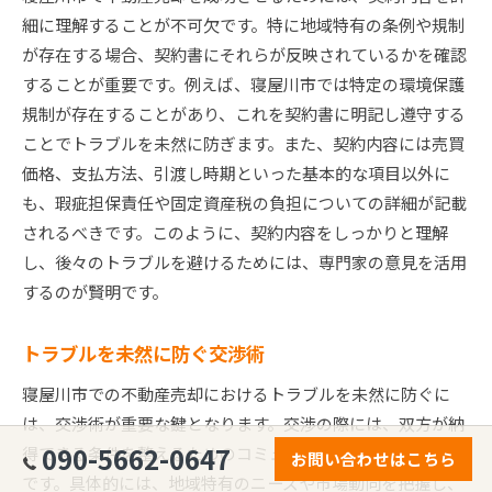
細に理解することが不可欠です。特に地域特有の条例や規制
が存在する場合、契約書にそれらが反映されているかを確認
することが重要です。例えば、寝屋川市では特定の環境保護
規制が存在することがあり、これを契約書に明記し遵守する
ことでトラブルを未然に防ぎます。また、契約内容には売買
価格、支払方法、引渡し時期といった基本的な項目以外に
も、瑕疵担保責任や固定資産税の負担についての詳細が記載
されるべきです。このように、契約内容をしっかりと理解
し、後々のトラブルを避けるためには、専門家の意見を活用
するのが賢明です。
トラブルを未然に防ぐ交渉術
寝屋川市での不動産売却におけるトラブルを未然に防ぐに
は、交渉術が重要な鍵となります。交渉の際には、双方が納
090-5662-0647
得できる条件を整えるためのコミュニケーション能力が必要
お問い合わせはこちら
です。具体的には、地域特有のニーズや市場動向を把握し、