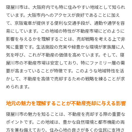
寝屋川市は、大阪府内でも特に住みやすい地域として知られ
寝屋川市での成功事例から学ぶ売却ノウハウ
ています。大阪市内へのアクセスが良好であることに加え
高価格を維持するためのタイムリーな売却タイ
て、京阪電車が提供する便利な交通手段が、通勤や通学を容
ミング
易にしています。この地域の特性が不動産市場にどのように
地域の需要に応じた効果的なマーケティング戦
影響を与えるかを理解することは、売却戦略を考える上で非
略
常に重要です。生活施設の充実や緑豊かな環境が家族層に人
寝屋川市での査定業者選び戦略的なポイント
気を呼び、これが不動産の価値を高めています。そして、寝
信頼できる査定業者を見極める方法
屋川市の不動産市場は安定しており、特にファミリー層の需
査定業者選びで避けるべき落とし穴
要が高まっていることが特徴です。このような地域特性を活
かして、不動産を高値で売却するための戦略を練ることが求
寝屋川市の不動産専門業者の選び方
められます。
実績ある査定業者が提供する安心感
査定業者の地域知識が売却成功に与える影響
地元の魅力を理解することが不動産売却に与える影響
評価が高い査定業者を選ぶためのヒント
寝屋川市の魅力を知ることは、不動産を売却する際の重要な
寝屋川市不動産の魅力を活かす売却術
ポイントです。この地域は、豊かな自然環境と都市機能の両
地域の魅力を最大限に伝えるマーケティング手
方を兼ね備えており、住み心地の良さが多くの住民に支持さ