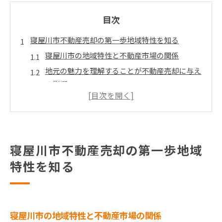
目次
寝屋川市不動産売却の第一歩地域特性を知る
寝屋川市の地域特性と不動産市場の関係
地元の魅力を理解することが不動産売却に与え
る影響
寝屋川市の人口動態と不動産需要の分析
地域のインフラと不動産価格の関連性
寝屋川市の教育・文化施設が不動産価値に与え
る影響
寝屋川市不動産売却の第一歩地域
地元の生活環境が不動産売却に及ぼす効果
特性を知る
高価格を目指す寝屋川市不動産売却成功の鍵
適切な価格設定が売却成功に直結する理由
市場動向を把握し高価格を狙う戦略
寝屋川市の地域特性と不動産市場の関係
見込み客を惹きつけるプレゼンテーション方法