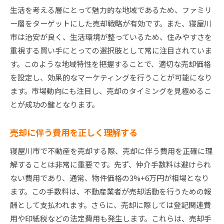
費用削減のためのヒント
生活を考える層にとって魅力的な地域であるため、ファミリ
ー層をターゲットにした売却戦略が有効です。また、寝屋川
不動産売却後の税金対策
市は治安が良く、生活環境が整っているため、住みやすさを
寝屋川市不動産売却プロセスで押さえるべきポイン
重視する買い手にとっての選択肢として常に注目されていま
ト
す。このような地域特性を把握することで、適切な売却価格
売却前に確認すべき事項
を設定し、効果的なマーケティングを行うことが可能になり
買い手にアピールするポイント
ます。市場動向にも注目し、売却のタイミングを見極めるこ
契約書の重要なチェックポイント
とが成功の鍵となります。
トラブルを避ける方法
引渡しまでのスケジュール管理
売却に伴う費用を正しく理解する
アフターサポートの活用法
寝屋川市で不動産を売却する際、売却に伴う費用を正確に理
寝屋川市での不動産売却を成功させるための秘訣と
解することは非常に重要です。先ず、仲介手数料は避けられ
は
ない費用であり、通常、物件価格の3%+6万円が相場となり
売却成功者の共通点
ます。この手数料は、不動産業者が売却活動を行うための報
酬として支払われます。さらに、売却に際しては登記関連費
プロのアドバイスを活用する
用や印紙税などの法定費用も発生します。これらは、売却手
最新のテクノロジーを取り入れる