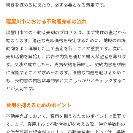
続きを進めるにあたり、必ず必要となる費用です。
柔軟な対応で交渉を有利に進める
地域密着の情報を活用する
寝屋川市における不動産売却の流れ
売却後の充実したサポート体制
寝屋川市での不動産売却のプロセスは、まず物件の査定から
寝屋川市不動産売却の流れを把握して安心売却
始まります。適正な売却価格を設定するために、地域の市場
売却申込から契約までのステップ
動向をよく理解した上で査定を行うことが重要です。次に、
市場調査から価格交渉までの流れ
売却活動を開始し、広告や内覧を通じて購入希望者を募りま
売出し準備から引渡しまでのプロセス
す。交渉が成立したら、売買契約を締結し、契約内容を詳細
に確認することが求められます。法的な問題を避けるために
売却期間を短縮するための方法
も、契約書の内容は専門家と共にしっかりとチェックするこ
不動産業者との円滑なコミュニケーション
とが大切です。
売却後のフォローアップ体制
寝屋川市不動産売却で費用を最小限に抑える方法
費用を抑えるためのポイント
コストを削減するための計画
不動産売却において、費用を抑えるためのポイントは重要で
不要な出費を見直すポイント
す。まず、寝屋川市で不動産売却を考える際、仲介手数料の
効率的なリフォームで費用削減
交渉が可能な場合があります。不動産業者によっては、手数