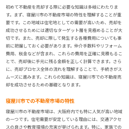
効果的な宣伝戦略
初めて不動産を売却する際に必要な知識は多岐にわたりま
交渉を成功させるための技術
す。まず、寝屋川市の不動産市場の特性を理解することが重
契約締結までの流れ
要です。この地域は住宅地としての需要が高いため、売却を
寝屋川市不動産売却市場を活用した賢い売却方法
成功させるためには適切なターゲット層を見極めることが大
地域の市場動向を見極める
切です。また、売却に際して発生する各種費用についても事
競合物件との差別化戦略
前に把握しておく必要があります。仲介手数料やリフォーム
費用、税金などが含まれ、これらの費用を正確に見積もるこ
賢いタイミングでの売却
とで、売却後に手元に残る金額を正しく計算できます。さら
専門家の協力を得る重要性
に、売却プロセス全体の流れを理解することで、手続きがス
売却後の手続きと注意点
ムーズに進みます。これらの知識は、寝屋川市での不動産売
オンラインツールを活用する方法
却を成功させるための基礎となります。
寝屋川市不動産売却で知っておくべき費用の内訳
仲介手数料の計算方法
寝屋川市での不動産市場の特性
リフォーム費用の見込み
寝屋川市の不動産市場は、大阪府内でも特に人気が高い地域
印紙税や登録免許税の理解
の一つです。住宅需要が安定している理由には、交通アクセ
売却に伴う諸費用のリスト
スの良さや教育環境の充実が挙げられます。特に、家族での