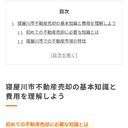
目次
寝屋川市不動産売却の基本知識と費用を理解しよう
初めての不動産売却に必要な知識とは
寝屋川市での不動産市場の特性
売却に伴う費用を正しく理解する
寝屋川市における不動産売却の流れ
費用を抑えるためのポイント
不動産売却に関する法律と規制
寝屋川市不動産売却の基本知識と
成功する寝屋川市不動産売却を実現するためのステ
ップ
費用を理解しよう
売却計画の立て方
市場調査の重要性
適正価格の設定方法
初めての不動産売却に必要な知識とは