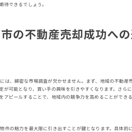
効果的な広告とプロモーション戦術
期待できるでしょう。
大阪府内での競争優位性を活用する
不動産売却を成功に導く戦略的アプローチ
寝屋川市不動産売却で高価格を実現するための実践的アドバ
川市の不動産売却成功への
高価格で売却するための準備方法
プロによる市場評価の活用法
価格交渉を成功させるテクニック
バイヤーの心をつかむ物件プレゼン
売却活動の進捗管理と改善策
略には、綿密な市場調査が欠かせません。まず、地域の不動産
成功を手にするための最終アドバイス
定が可能となり、買い手の興味を引きやすくなります。さら
をアピールすることで、地域内の競争力を高めることができ
物件の魅力を最大限に引き出すことが鍵となります。具体的