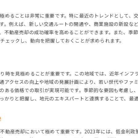
地域の強みをアピールする方法
極めることは非常に重要です。特に最近のトレンドとして、
地域特化型のマーケティング戦略
す。例えば、新しい交通ルートの開通や、商業施設の新設な
寝屋川市の不動産市場における競争優位性
、不動産売却の成功確率を高めることができます。また、季
不動産売却のプロが教える寝屋川市での賢いステップ
チェックし、動向を把握しておくことが求められます。
プロが教える売却の基本ステップ
寝屋川市での成功事例に学ぶ
失敗しないためのチェックリスト
り時を見極めることが重要です。この地域では、近年インフ
専門家のアドバイスを活用する
通アクセスの向上や地域の発展計画により、若い世代やファ
リスクを最小限に抑える方法
のある価格での取引が実現可能です。季節的な要因も考慮し
賢い不動産売却のための心構え
っかりと把握し、地元のエキスパートと連携することで、最
寝屋川市不動産売却で失敗しないためのポイント
よくある失敗事例とその回避法
響
不動産売却で注意すべき法律のポイント
不動産売却において極めて重要です。2023年には、低金利
契約時の注意点と交渉のコツ