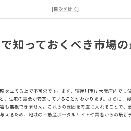
寝屋川市での売り時を探る
最新トレンドが不動産売却に与える影響
地域特性がトレンドに及ぼす影響
寝屋川市での不動産売却成功事例
却で知っておくべき市場の
高価格を狙う寝屋川市の不動産売却成功への道
高価格を実現するための戦略
不動産の価値を引き上げるコツ
競争力のある価格設定の方法
売却成功へのステップバイステップガイド
不動産エージェントの選び方
略を立てる上で不可欠です。まず、寝屋川市は大阪府内でも
高価格で売却するための交渉術
と、住宅の需要が安定していることがわかります。さらに、
寝屋川市における不動産売却の地域特性を活かす秘訣
響も無視できません。これらの要因を考慮に入れることで、
地域の魅力を最大限に活用する方法
与えるため、地域の不動産ポータルサイトや業者からの最新
寝屋川市の生活環境が売却に与える影響
地域特性を理解するための調査方法