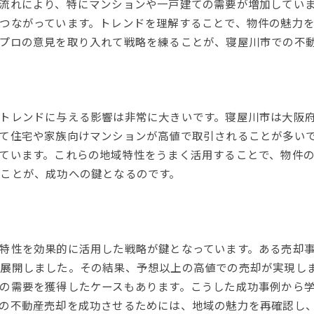
流れにより、特にマンションや一戸建ての需要が増加してい
売却プロセスで押さえるべき要点
つながっています。トレンドを理解することで、物件の魅力
市場調査が成功を左右する理由
プロの意見を取り入れて戦略を練ることが、寝屋川市での不
失敗しないための資金計画
地域の魅力を最大化する寝屋川市不動産売却のコツ
地域の特徴を売却に生かす方法
トレンドに与える影響は非常に大きいです。寝屋川市は大阪
魅力的な物件の見せ方
て住宅や家族向けマンションが高値で取引されることが多い
地域イベントを利用したプロモーション
ています。これらの地域特性をうまく活用することで、物件
地域特有のニーズに応える売却戦略
ことが、成功への鍵となるのです。
購入者の興味を引くためのテクニック
地元住民の声を生かした広報活動
大阪府寝屋川市で高く売るための不動産売却戦略
特性を効果的に活用した戦略が鍵となっています。ある売却
市場をリードする売却戦略の構築
を展開しました。その結果、予想以上の高値での売却が実現し
価格設定のカギを握る要素
の需要を獲得したケースもあります。こうした成功事例から
売却前の準備とプロセス管理
の不動産売却を成功させるためには、地域の魅力を再確認し