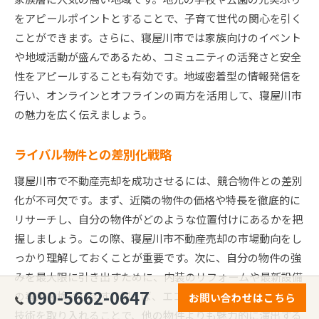
をアピールポイントとすることで、子育て世代の関心を引く
ことができます。さらに、寝屋川市では家族向けのイベント
や地域活動が盛んであるため、コミュニティの活発さと安全
性をアピールすることも有効です。地域密着型の情報発信を
行い、オンラインとオフラインの両方を活用して、寝屋川市
の魅力を広く伝えましょう。
ライバル物件との差別化戦略
寝屋川市で不動産売却を成功させるには、競合物件との差別
化が不可欠です。まず、近隣の物件の価格や特長を徹底的に
リサーチし、自分の物件がどのような位置付けにあるかを把
握しましょう。この際、寝屋川市不動産売却の市場動向をし
っかり理解しておくことが重要です。次に、自分の物件の強
みを最大限に引き出すために、内装のリフォームや最新設備
090-5662-0647
の導入を検討します。例えば、エコな設備やスマートホーム
お問い合わせはこちら
技術を取り入れることで、他の物件よりも魅力的に演出する