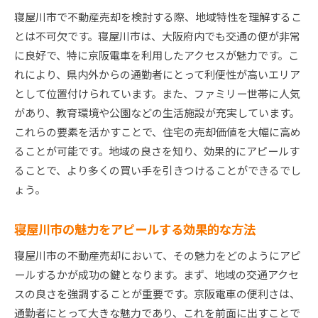
市場価格の設定と交渉テクニック
寝屋川市で不動産売却を検討する際、地域特性を理解するこ
内覧会を成功させる準備と注意点
とは不可欠です。寝屋川市は、大阪府内でも交通の便が非常
売却契約の締結後の重要事項
に良好で、特に京阪電車を利用したアクセスが魅力です。こ
不動産市場の最新情報を活かした寝屋川市での売却
れにより、県内外からの通勤者にとって利便性が高いエリア
戦略
として位置付けられています。また、ファミリー世帯に人気
最新の市場動向を把握する方法
があり、教育環境や公園などの生活施設が充実しています。
データに基づいた価格設定の技法
これらの要素を活かすことで、住宅の売却価値を大幅に高め
ることが可能です。地域の良さを知り、効果的にアピールす
競合物件との比較で優位に立つ方法
ることで、より多くの買い手を引きつけることができるでし
効果的なマーケティング戦略の選定
ょう。
季節要因を考慮した売却タイミング
オンラインプラットフォームの活用術
寝屋川市の魅力をアピールする効果的な方法
寝屋川市不動産売却で高価格を実現する秘訣
寝屋川市の不動産売却において、その魅力をどのようにアピ
高価格売却に向けたホームステージング
ールするかが成功の鍵となります。まず、地域の交通アクセ
外観と内装の魅力を高める改装のポイント
スの良さを強調することが重要です。京阪電車の便利さは、
プロの写真撮影で引き付ける方法
通勤者にとって大きな魅力であり、これを前面に出すことで