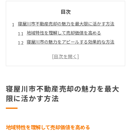
目次
寝屋川市不動産売却の魅力を最大限に活かす方法
地域特性を理解して売却価値を高める
寝屋川市の魅力をアピールする効果的な方法
地元の不動産業者との協力で売却をスムーズに
価格設定の秘訣：市場動向を活かす
買い手のニーズに応えるためのプロモーション
戦略
写真とオンラインリスティングの活用方法
寝屋川市不動産売却の魅力を最大
寝屋川市での不動産売却成功のためのステップ
限に活かす方法
最初の一歩：地域市場の調査
売却準備：物件の価値を引き出す手入れ
不動産業者選びのポイント
地域特性を理解して売却価値を高める