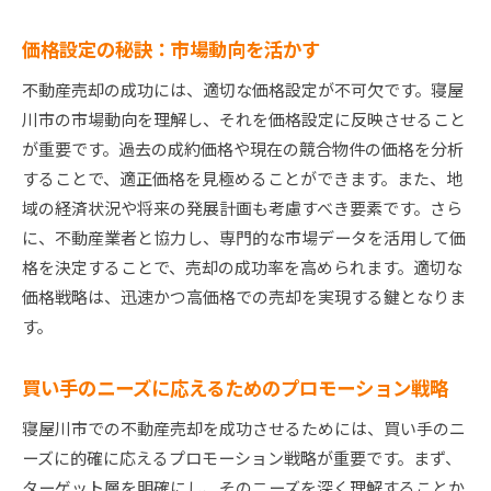
専門家の意見を活用する技術
価格設定の秘訣：市場動向を活かす
税金や法規制の最新情報を把握
不動産売却の成功には、適切な価格設定が不可欠です。寝屋
売却後の住み替え計画を考える
川市の市場動向を理解し、それを価格設定に反映させること
地域の魅力を引き出す寝屋川市不動産売却のテクニ
が重要です。過去の成約価格や現在の競合物件の価格を分析
ック
することで、適正価格を見極めることができます。また、地
地域コミュニティの魅力をアピール
域の経済状況や将来の発展計画も考慮すべき要素です。さら
周辺施設の利便性を強調する方法
に、不動産業者と協力し、専門的な市場データを活用して価
アクセスの良さを売りにしたプロモーション
格を決定することで、売却の成功率を高められます。適切な
価格戦略は、迅速かつ高価格での売却を実現する鍵となりま
地域イベント情報を活用した売却戦略
す。
環境や治安の良さを伝える方法
未来の買い手に向けた地域案内
買い手のニーズに応えるためのプロモーション戦略
寝屋川市での不動産売却を成功させる未来への計画
寝屋川市での不動産売却を成功させるためには、買い手のニ
売却後のライフプランを描く
ーズに的確に応えるプロモーション戦略が重要です。まず、
資産運用の視点から考える売却
ターゲット層を明確にし、そのニーズを深く理解することか