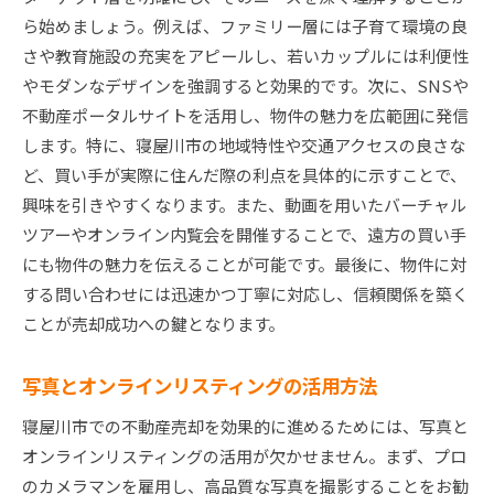
新しい住居への移行準備
ら始めましょう。例えば、ファミリー層には子育て環境の良
売却益の賢い使い道を考察
さや教育施設の充実をアピールし、若いカップルには利便性
定年後の快適な暮らしを見据えた計画
やモダンなデザインを強調すると効果的です。次に、SNSや
地域の将来性を考慮した長期的視点
不動産ポータルサイトを活用し、物件の魅力を広範囲に発信
します。特に、寝屋川市の地域特性や交通アクセスの良さな
ど、買い手が実際に住んだ際の利点を具体的に示すことで、
興味を引きやすくなります。また、動画を用いたバーチャル
ツアーやオンライン内覧会を開催することで、遠方の買い手
にも物件の魅力を伝えることが可能です。最後に、物件に対
する問い合わせには迅速かつ丁寧に対応し、信頼関係を築く
ことが売却成功への鍵となります。
写真とオンラインリスティングの活用方法
寝屋川市での不動産売却を効果的に進めるためには、写真と
オンラインリスティングの活用が欠かせません。まず、プロ
のカメラマンを雇用し、高品質な写真を撮影することをお勧