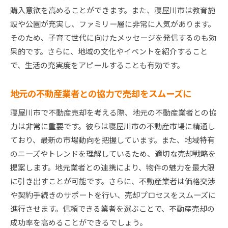
マーケットの需要を理解した価格戦略
購入意欲を高めることができます。また、寝屋川市は教育施
オープンハウスでのプレゼンテーション術
設や公園が充実し、ファミリー層に非常に人気があります。
そのため、子育て世代に向けたメッセージを発信するのも効
購入希望者との交渉で注意すべき点
果的です。さらに、地域の文化やイベントを紹介すること
寝屋川市での不動産売却をスムーズに進めるポイン
で、生活の充実度をアピールすることも有効です。
ト
売却プロセスを知って計画を立てよう
地元の不動産業者との協力で売却をスムーズに
物件の状態を保つためのメンテナンス
寝屋川市で不動産売却を考える際、地元の不動産業者との協
バイヤーの質問に備える情報準備
力は非常に重要です。彼らは寝屋川市の不動産市場に精通し
売却活動を支える専門家の活用法
ており、最新の市場動向を把握しています。また、地域特有
迅速な反応が鍵：コミュニケーションの重要性
のニーズやトレンドを理解しているため、適切な売却戦略を
契約締結後の手続きをスムーズに進めるコツ
提案します。地元業者との連携により、物件の魅力を最大限
寝屋川市不動産市場の特性を活かした賢い売却方法
に引き出すことが可能です。さらに、不動産業者は価格交渉
地域固有の特徴を最大限に活かす方法
や契約手続きのサポートを行い、売却プロセスをスムーズに
進行させます。信頼できる業者を選ぶことで、不動産売却の
ライバル物件との差別化戦略
成功率を高めることができるでしょう。
経済状況を見越した売却判断