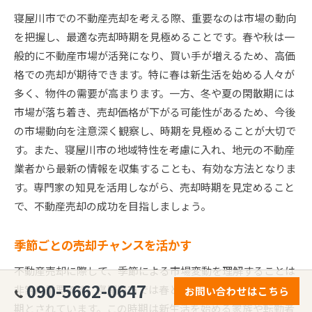
寝屋川市での不動産売却を考える際、重要なのは市場の動向
を把握し、最適な売却時期を見極めることです。春や秋は一
般的に不動産市場が活発になり、買い手が増えるため、高価
格での売却が期待できます。特に春は新生活を始める人々が
多く、物件の需要が高まります。一方、冬や夏の閑散期には
市場が落ち着き、売却価格が下がる可能性があるため、今後
の市場動向を注意深く観察し、時期を見極めることが大切で
す。また、寝屋川市の地域特性を考慮に入れ、地元の不動産
業者から最新の情報を収集することも、有効な方法となりま
す。専門家の知見を活用しながら、売却時期を見定めること
で、不動産売却の成功を目指しましょう。
季節ごとの売却チャンスを活かす
不動産売却に際して、季節による市場変動を理解することは
090-5662-0647
非常に重要です。寝屋川市では春と秋が特に売却に適した時
お問い合わせはこちら
期とされています。この時期は新生活を始める家族や転勤者