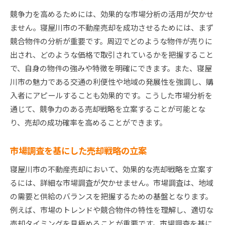
タイミング戦略
競争力を高めるためには、効果的な市場分析の活用が欠かせ
売却に最適な時期を見極めるための方法
ません。寝屋川市の不動産売却を成功させるためには、まず
季節ごとの売却チャンスを活かす
競合物件の分析が重要です。周辺でどのような物件が売りに
市場の動向に合わせたタイミングの選択
出され、どのような価格で取引されているかを把握すること
売却時期による価格変動を理解する
で、自身の物件の強みや特徴を明確にできます。また、寝屋
川市の魅力である交通の利便性や地域の発展性を強調し、購
寝屋川市の不動産市場における繁忙期と閑散期
入者にアピールすることも効果的です。こうした市場分析を
タイミングを見計らった価格設定の方法
通じて、競争力のある売却戦略を立案することが可能とな
不動産売却時に役立つ寝屋川市の最新市場動向をチ
り、売却の成功確率を高めることができます。
ェック
最新の市場動向を確認するための情報源
市場調査を基にした売却戦略の立案
寝屋川市の不動産市場におけるトレンド分析
寝屋川市の不動産売却において、効果的な売却戦略を立案す
市場動向を基にした売却戦略の調整
るには、詳細な市場調査が欠かせません。市場調査は、地域
不動産専門家による最新の市場予測
の需要と供給のバランスを把握するための基盤となります。
市場動向を活かした売却の成功事例
例えば、市場のトレンドや競合物件の特性を理解し、適切な
市場の変化に対応するための情報収集法
売却タイミングを見極めることが重要です。市場調査を基に