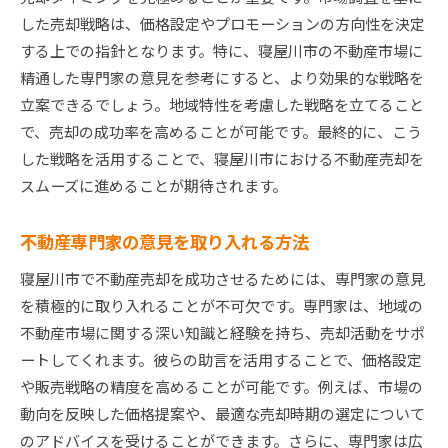
した売却戦略は、価格設定やプロモーションの方向性を決定
寝屋川市で不動産売却を成功させるための実例と学
する上での指針となります。特に、寝屋川市の不動産市場に
び
精通した専門家の意見を参考にすると、より効果的な戦略を
過去の成功事例から学ぶポイント
立案できるでしょう。地域特性を考慮した戦略を立てること
寝屋川市での失敗事例に学ぶ回避策
で、売却の成功率を高めることが可能です。最終的に、こう
実例から導く効果的な売却戦略
した戦略を活用することで、寝屋川市における不動産売却を
売却成功者が実践した具体的なステップ
スムーズに進めることが期待されます。
実例を基にした売却プロセスの改善点
成功事例からの教訓とその応用方法
不動産専門家の意見を取り入れる方法
寝屋川市で不動産売却を成功させるためには、専門家の意見
を積極的に取り入れることが不可欠です。専門家は、地域の
不動産市場に関する深い知識と経験を持ち、売却活動をサポ
ートしてくれます。彼らの助言を活用することで、価格設定
や販売戦略の精度を高めることが可能です。例えば、市場の
動向を反映した価格提案や、最適な売却時期の選定について
のアドバイスを受けることができます。さらに、専門家は広