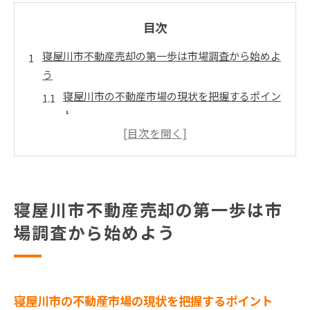
目次
寝屋川市不動産売却の第一歩は市場調査から始めよ
う
寝屋川市の不動産市場の現状を把握するポイン
ト
市場調査の重要性とその具体的方法
寝屋川市の近年の不動産動向を分析する
競争力を高めるための市場分析の活用法
市場調査を基にした売却戦略の立案
寝屋川市不動産売却の第一歩は市
不動産専門家の意見を取り入れる方法
場調査から始めよう
不動産売却にかかる費用を理解し寝屋川市での計画
を立てる
寝屋川市で不動産売却にかかる主な費用とは
寝屋川市の不動産市場の現状を把握するポイント
コスト削減のための効果的な予算管理