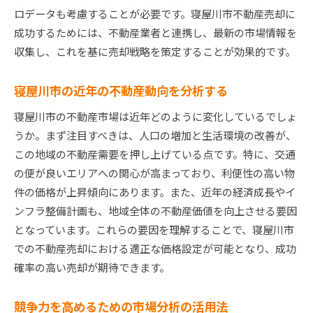
寝屋川市における不動産売却手数料の種類
ロデータも考慮することが必要です。寝屋川市不動産売却に
手数料の具体的な内訳とその計算方法
成功するためには、不動産業者と連携し、最新の市場情報を
手数料を効率的に管理するためのヒント
収集し、これを基に売却戦略を策定することが効果的です。
寝屋川市と他地域の手数料の違い
手数料削減のための交渉テクニック
寝屋川市の近年の不動産動向を分析する
手数料に関する最新の法規制を確認する
寝屋川市の不動産市場は近年どのように変化しているでしょ
寝屋川市での不動産売却をスムーズに進めるための
うか。まず注目すべきは、人口の増加と生活環境の改善が、
交渉のポイント
この地域の不動産需要を押し上げている点です。特に、交通
売却交渉で押さえておくべき基本のステップ
の便が良いエリアへの関心が高まっており、利便性の高い物
件の価格が上昇傾向にあります。また、近年の経済成長やイ
交渉を有利に進めるための心構えとテクニック
ンフラ整備計画も、地域全体の不動産価値を向上させる要因
寝屋川市での交渉成功事例から学ぶポイント
となっています。これらの要因を理解することで、寝屋川市
購買者心理を理解した交渉術
での不動産売却における適正な価格設定が可能となり、成功
価格交渉をスムーズに進めるための方法
確率の高い売却が期待できます。
交渉力を高めるための準備と対策
寝屋川市の不動産市場で売却を有利に進めるための
競争力を高めるための市場分析の活用法