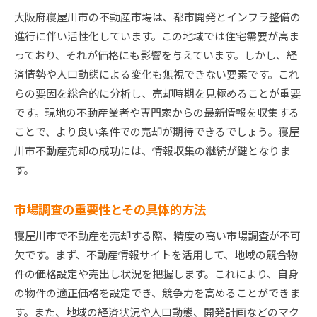
大阪府寝屋川市の不動産市場は、都市開発とインフラ整備の
売却に伴う隠れたコストを知る
進行に伴い活性化しています。この地域では住宅需要が高ま
費用を抑えた売却計画の立て方
っており、それが価格にも影響を与えています。しかし、経
寝屋川市特有のコスト要因を理解する
済情勢や人口動態による変化も無視できない要素です。これ
効果的な費用見積もりの実践方法
らの要因を総合的に分析し、売却時期を見極めることが重要
寝屋川市の地域特性を活かして不動産売却を成功さ
です。現地の不動産業者や専門家からの最新情報を収集する
せる方法
ことで、より良い条件での売却が期待できるでしょう。寝屋
寝屋川市の地域特性を不動産売却に活かすには
川市不動産売却の成功には、情報収集の継続が鍵となりま
地域の魅力を最大限にアピールする方法
す。
寝屋川市における人気エリアの特性
市場調査の重要性とその具体的方法
地域特性に基づいたターゲット設定
プロモーション活動に地域特性を反映させる
寝屋川市で不動産を売却する際、精度の高い市場調査が不可
欠です。まず、不動産情報サイトを活用して、地域の競合物
地域の特色を考慮した物件の価値向上策
件の価格設定や売出し状況を把握します。これにより、自身
賢い不動産売却のために知っておくべき寝屋川市の
の物件の適正価格を設定でき、競争力を高めることができま
手数料の内訳
す。また、地域の経済状況や人口動態、開発計画などのマク