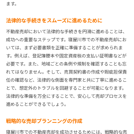
ます。
成功する寝屋川市不動産売却のための戦略的アプロ
ーチ
法律的な手続きをスムーズに進めるために
売却目的と目標設定の明確化
不動産売却において法律的な手続きを円滑に進めることは、
ターゲット市場への適切なアプローチ方法
成功への重要なステップです。寝屋川市での不動産売却にお
継続的なフィードバックとプラン修正
いては、まず必要書類を正確に準備することが求められま
経済指標を活用した売却計画の最適化
す。例えば、登記簿謄本や固定資産税の支払い証明書などが
地域特有のリスク管理戦略
必要です。また、地域ごとの条例や規制を確認することも忘
総合的なマーケティングミックスの活用
れてはなりません。そして、売買契約書の作成や瑕疵担保責
任の確認など、法律的な側面を専門家と共に丁寧に進めるこ
とで、想定外のトラブルを回避することが可能になります。
法律的な準備を万全にすることで、安心して売却プロセスを
進めることができるでしょう。
戦略的な売却プランニングの作成
寝屋川市での不動産売却を成功させるためには、戦略的な売