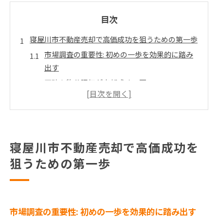
目次
寝屋川市不動産売却で高価成功を狙うための第一歩
市場調査の重要性: 初めの一歩を効果的に踏み
出す
正確な物件評価が売却成功の要
不動産エージェントとの信頼関係を築く
売却に最適なタイミングを見極める
法律的な手続きをスムーズに進めるために
戦略的な売却プランニングの作成
寝屋川市不動産売却で高価成功を
不動産市場のトレンドを活かした寝屋川市での売却
狙うための第一歩
戦略
現在の市場動向を活用する方法
買い手のニーズを分析する
市場調査の重要性: 初めの一歩を効果的に踏み出す
競合物件との差別化ポイントを見つける