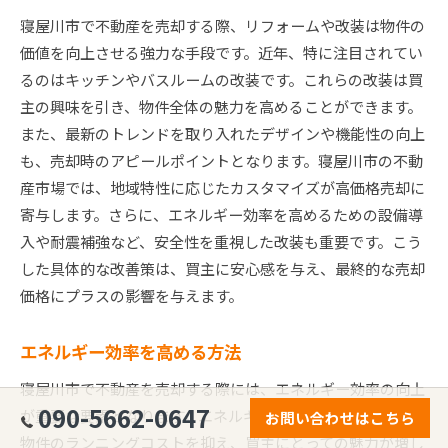
寝屋川市で不動産を売却する際、リフォームや改装は物件の
価値を向上させる強力な手段です。近年、特に注目されてい
るのはキッチンやバスルームの改装です。これらの改装は買
主の興味を引き、物件全体の魅力を高めることができます。
また、最新のトレンドを取り入れたデザインや機能性の向上
も、売却時のアピールポイントとなります。寝屋川市の不動
産市場では、地域特性に応じたカスタマイズが高価格売却に
寄与します。さらに、エネルギー効率を高めるための設備導
入や耐震補強など、安全性を重視した改装も重要です。こう
した具体的な改善策は、買主に安心感を与え、最終的な売却
価格にプラスの影響を与えます。
エネルギー効率を高める方法
寝屋川市で不動産を売却する際には、エネルギー効率の向上
090-5662-0647
が重要な要素となります。エネルギー効率を高めることで、
お問い合わせはこちら
物件のランニングコストを抑え、買主にとっての魅力が増し