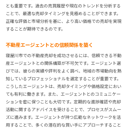
需要と供給のバランスを理解する
とも重要です。過去の売買履歴や現在のトレンドを分析する
政策や条例の変化が市場に与える影響
ことで、最適な売却タイミングを見極めることができます。
将来的な開発計画を考慮に入れる
正確な評価と市場分析を基に、より高い価格での売却を実現
することが期待できるのです。
市場の変化に迅速に対応するための方法
高価格を実現する寝屋川市不動産売却のためのステ
不動産エージェントとの信頼関係を築く
ップガイド
売主としての準備を整える
寝屋川市での不動産売却を成功させるには、信頼できる不動
産エージェントとの関係構築が不可欠です。エージェント選
プロフェッショナルな写真と動画で物件を魅力
びでは、彼らの実績や評判をよく調べ、地域の市場動向を熟
化
知しているプロフェッショナルを選定することが重要です。
魅力的なプロパティデスクリプションを書く
こうしたエージェントは、売却タイミングや価格設定におい
インスペクションで問題を未然に防ぐ
ても有利に働きます。また、エージェントとのコミュニケー
価格交渉のコツを知る
ションを密に保つことも大切です。定期的な進捗確認や売却
売却完了までの流れをスムーズにする方法
活動に関するアドバイスを受けることで、プロセスがスムー
大阪府寝屋川市での不動産価値を引き上げるための
ズに進みます。エージェントが持つ広範なネットワークを活
秘訣
用することで、多くの潜在的な買い手にアプローチすること