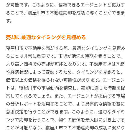
リフォームや改装で物件価値を向上
が可能です。このように、信頼できるエージェントと協力す
ることで、寝屋川市の不動産売却を成功に導くことができま
エネルギー効率を高める方法
す。
周辺環境の改善活動を活用
効果的なステージングで印象アップ
売却に最適なタイミングを見極める
購入者に安心感を与える保証や保険の活用
寝屋川市で不動産を売却する際、最適なタイミングを見極め
地域のイベントや祭りを利用したプロモーショ
ることは非常に重要です。市場が活況の時期を狙うことで、
ン
より高い価格での売却が可能となります。不動産市場は季節
寝屋川市不動産売却で失敗しないための重要なポイ
や経済状況によって変動するため、タイミングを見誤ると、
ント
価値以上の価格を得られない可能性があります。エージェン
一般的な失敗事例とその回避策
トは、寝屋川市の市場動向を精査し、売却に適した時期を提
契約書の内容を十分に理解する
案してくれるでしょう。また、エージェントが提供する市場
過度な期待を持たず現実的な価格設定を
の分析レポートを活用することで、より具体的な情報を基に
意思決定を行うことができます。このように、適切なタイミ
売却理由を明確にする重要性
ングで売却を行うことで、物件の価値を最大限に引き上げる
潜在的な問題の事前解決
ことが可能となり、寝屋川市での不動産売却の成功に繋がり
専門家の意見を積極的に取り入れる