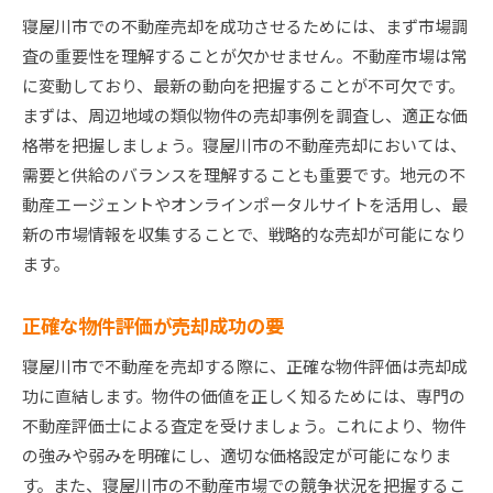
寝屋川市での不動産売却を成功させるためには、まず市場調
デジタルマーケティングの活用
査の重要性を理解することが欠かせません。不動産市場は常
オープンハウスや見学会の効果的な開催
に変動しており、最新の動向を把握することが不可欠です。
市場の波を見極めた価格設定戦略
まずは、周辺地域の類似物件の売却事例を調査し、適正な価
地域特性を最大限に活かした寝屋川市不動産売却法
格帯を把握しましょう。寝屋川市の不動産売却においては、
地域の魅力をアピールする方法
需要と供給のバランスを理解することも重要です。地元の不
地元の歴史と文化を売却戦略に組み込む
動産エージェントやオンラインポータルサイトを活用し、最
新の市場情報を収集することで、戦略的な売却が可能になり
交通アクセスの良さを強調する
ます。
学校や商業施設の近隣情報を売却に活用
環境や気候の良さを伝える
正確な物件評価が売却成功の要
地域コミュニティの活発さを魅力として伝える
寝屋川市で不動産を売却する際に、正確な物件評価は売却成
寝屋川市での不動産売却成功の鍵は市場動向の把握
功に直結します。物件の価値を正しく知るためには、専門の
にあり
不動産評価士による査定を受けましょう。これにより、物件
最新の市場レポートに基づく戦略
の強みや弱みを明確にし、適切な価格設定が可能になりま
地域別の価格動向を分析する
す。また、寝屋川市の不動産市場での競争状況を把握するこ