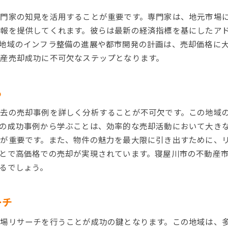
市場分析で得られる売却タイミングの判断
門家の知見を活用することが重要です。専門家は、地元市場
過去の市場データを活用した売却戦略
報を提供してくれます。彼らは最新の経済指標を基にしたア
寝屋川市での不動産売却におけるリスク管理
地域のインフラ整備の進展や都市開発の計画は、売却価格に
成功する売却の秘訣寝屋川市の不動産市場を深掘り
産売却成功に不可欠なステップとなります。
寝屋川市の市場特性を理解する重要性
高価格売却につながる市場洞察
る
効率的な市場分析の手法
去の売却事例を詳しく分析することが不可欠です。この地域
市場深掘りで得られる競争優位
の成功事例から学ぶことは、効率的な売却活動において大き
寝屋川市の将来性を見据えた売却プラン
が重要です。また、物件の魅力を最大限に引き出すために、
売却前に知るべき市場の最新動向
とで高価格での売却が実現されています。寝屋川市の不動産
寝屋川市での売却をスムーズに進めるためのポイント
るでしょう。
寝屋川市での売却プロセスの流れを把握
売却をサポートするプロフェッショナルの選び方
ーチ
書類準備の効率化でスムーズな売却を実現
場リサーチを行うことが成功の鍵となります。この地域は、