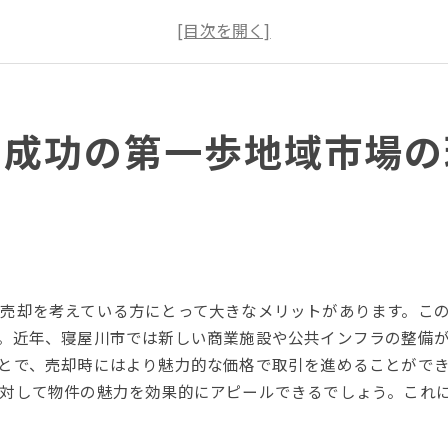
市場分析で得る寝屋川市の売却チャンス
地域不動産専門家から学ぶ市場のヒント
寝屋川市の過去の売却事例を参考にする
不動産売却の成功率を高める市場リサーチ
却成功の第一歩地域市場の
魅力を最大限に活かす寝屋川市での高価格売却戦略
寝屋川市の魅力をアピールする方法
ターゲットバイヤーを引き付ける戦略
高価格で売却するための物件準備
寝屋川市のライフスタイルを売りにする
競合物件との差別化ポイントの見つけ方
売却を考えている方にとって大きなメリットがあります。こ
プロの仲介が果たす役割とその選び方
。近年、寝屋川市では新しい商業施設や公共インフラの整備
不動産市場の動向を読む寝屋川市の売却準備
とで、売却時にはより魅力的な価格で取引を進めることがで
寝屋川市の不動産市場動向を予測する
対して物件の魅力を効果的にアピールできるでしょう。これ
売却時期を見極めるための要素
地域の経済状況が市場に与える影響