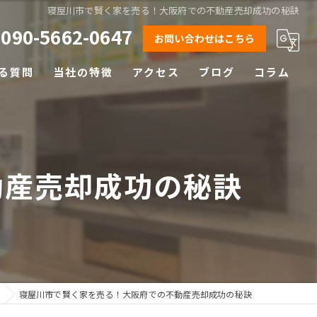
寝屋川市で賢く家を売る！大阪府での不動産売却成功の秘訣
090-5662-0647
お問い合わせはこちら
る質問
当社の特徴
アクセス
ブログ
コラム
相続
離婚
動産売却成功の秘訣
空き家
土地
早期売却
寝屋川市で賢く家を売る！大阪府での不動産売却成功の秘訣