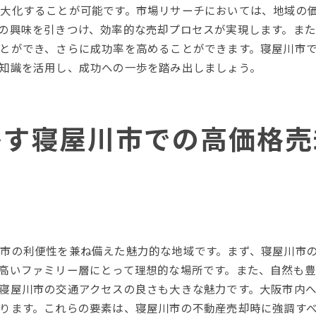
現地見学を成功させるための秘訣
大化することが可能です。市場リサーチにおいては、地域の
売買契約締結までの流れを理解する
の興味を引きつけ、効率的な売却プロセスが実現します。ま
寝屋川市での売却後の手続きを知る
とができ、さらに成功率を高めることができます。寝屋川市
次のステップへ寝屋川市で不動産を高価で売るためのヒン
知識を活用し、成功への一歩を踏み出しましょう。
売却後の資金運用のアイデア
寝屋川市での次なる不動産投資の可能性
かす寝屋川市での高価格売
成功体験を次の物件売却に活かす
不動産売却時の税務処理を理解する
売却益を最大化するためのプランニング
寝屋川市での不動産売却後の生活設計
市の利便性を兼ね備えた魅力的な地域です。まず、寝屋川市
高いファミリー層にとって理想的な場所です。また、自然も
寝屋川市の交通アクセスの良さも大きな魅力です。大阪市内
ります。これらの要素は、寝屋川市の不動産売却時に強調す