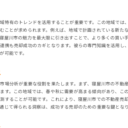
住宅ローン金利が売却に及ぼす影響
政策変動と不動産市場の関係性
域特有のトレンドを活用することが重要です。この地域では
市場動向を活用したタイミングの良い売却
むことが求められます。例えば、地域で計画されている新た
地域特性を味方につける寝屋川市での賢い売却法
寝屋川市の魅力を最大限に引き出すことで、より多くの買い
寝屋川市の地域特性を深く理解する
連携も売却成功のカギとなります。彼らの専門知識を活用し
特性を活かした物件プレゼンテーション
が可能です。
地域イベントを利用したプロモーション
地域のネットワークを活用した買い手探し
ス
地域住民の声を参考にする売却方法
市場分析が重要な役割を果たします。まず、寝屋川市の不動
寝屋川市ならではの売却成功事例の研究
ます。この地域では、春や秋に需要が高まる傾向があり、こ
寝屋川市不動産売却の鍵は市場を知ることにあり
測することが可能です。これにより、寝屋川市での不動産売
市場調査を始める第一歩
通じて得られる洞察は、成功する売却のための重要な鍵とな
寝屋川市の不動産価値を評価する
売却価格の決定における注意点
ト