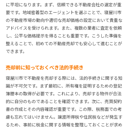
に平坦になります。まず、信頼できる不動産会社の選定が重
取引をスムーズにするためのコミュニケーショ
要です。地域密着型のエージェントを選ぶことで、寝屋川市
ン
の不動産市場の動向や適切な売却価格の設定において貴重な
スムーズな売却を実現するためのチェックリス
アドバイスを受けられます。また、複数の業者に査定を依頼
ト
し、公平な価格提示を得ることも重要です。こうした準備を
成功するための寝屋川市不動産売却のステップ
整えることで、初めての不動産売却でも安心して進むことが
できます。
売却の流れを詳細に理解する
各ステップで気をつけるべきポイント
売却前に知っておくべき法的手続き
成功する売却のためのスケジュール管理
寝屋川市で不動産を売却する際には、法的手続きに関する知
売却準備から契約締結までの流れ
識が不可欠です。まず最初に、所有権を証明するための登記
不動産売却の成功事例を学ぶ
簿謄本の取得が必要です。これにより、売却する物件が合法
寝屋川市で成功する売却ステップのまとめ
的に自分のものであることを確認できます。次に、売買契約
寝屋川市不動産売却で賢い選択をするための情報
書の作成とその内容確認が重要です。この際、税務面での考
賢い選択をするための情報収集術
慮も忘れてはいけません。譲渡所得税や住民税などが発生す
不動産売却の専門家に相談する方法
るため、事前に税金に関する情報を整理しておくことが求め