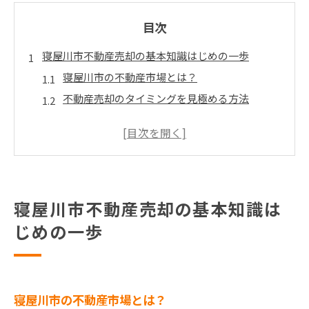
目次
寝屋川市不動産売却の基本知識はじめの一歩
寝屋川市の不動産市場とは？
不動産売却のタイミングを見極める方法
初めての不動産売却で押さえておくべきポイン
ト
売却前に知っておくべき法的手続き
寝屋川市における不動産売却のプロセス
不動産売却を始める前に確認すべきこと
寝屋川市不動産売却の基本知識は
寝屋川市の地域特性を活かした不動産売却戦略
じめの一歩
寝屋川市の地域特性を理解する
魅力的な売却戦略の立て方
地域の特性が売却価格に与える影響
寝屋川市の不動産市場とは？