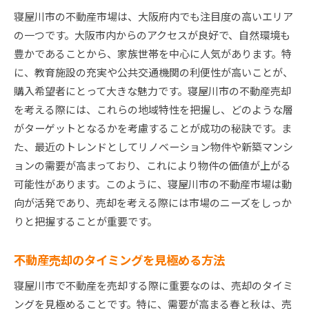
周辺環境が不動産価値に及ぼす影響
寝屋川市の不動産市場は、大阪府内でも注目度の高いエリア
地域特性を活かした宣伝方法
の一つです。大阪市内からのアクセスが良好で、自然環境も
寝屋川市独自の売却ポイント
豊かであることから、家族世帯を中心に人気があります。特
高価格を狙う寝屋川市不動産売却の秘訣
に、教育施設の充実や公共交通機関の利便性が高いことが、
高価格を実現するための販売戦略
購入希望者にとって大きな魅力です。寝屋川市の不動産売却
交渉力を高めるためのテクニック
を考える際には、これらの地域特性を把握し、どのような層
がターゲットとなるかを考慮することが成功の秘訣です。ま
物件の価値を最大限に引き出す方法
た、最近のトレンドとしてリノベーション物件や新築マンシ
市場分析を活用した価格設定のコツ
ョンの需要が高まっており、これにより物件の価値が上がる
プロフェッショナルのサポートを活用する
可能性があります。このように、寝屋川市の不動産市場は動
高価売却のための準備プラン
向が活発であり、売却を考える際には市場のニーズをしっか
寝屋川市不動産市場の変化と売却成功のカギ
りと把握することが重要です。
最近の市場動向をチェックしよう
変化する市場に対応するための戦略
不動産売却のタイミングを見極める方法
市場動向から見る売却のチャンス
寝屋川市で不動産を売却する際に重要なのは、売却のタイミ
不動産市場の変化が売却に与える影響
ングを見極めることです。特に、需要が高まる春と秋は、売