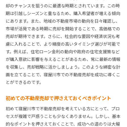
未来を見据えた売却プランの立て方
却のチャンスを狙うのに最適な時期とされています。この時
期は引越しシーズンと重なるため、購入希望者が増える傾向
市場変化を活かした売却成功術
にあります。また、地域の不動産市場の動向を日々確認し、
地域の魅力を最大限に寝屋川市不動産売却を成功さ
市場が活発である時期に売却を開始することで、高価格での
せる
売却が期待できます。さらに、社会的な要因や経済状況も考
地域の魅力をアピールする方法
慮に入れることで、より精度の高いタイミング選びが可能で
地域の魅力を活かした宣伝活動
す。例えば、住宅ローン金利の動向や政府の住宅支援策など
魅力的な地域特性を理解する
が購入意欲に影響を与えることがあるため、常に最新の情報
寝屋川市の人気スポットを活用しよう
を収集し、売却戦略に活かしましょう。このような綿密な計
地域魅力が売却に与える絶大な影響
画を立てることで、寝屋川市での不動産売却を成功に導くこ
とができるのです。
地域の魅力を伝えるストーリーテリング
スムーズな取引を目指す寝屋川市不動産売却の流れ
初めての不動産売却で押さえておくべきポイント
売却プロセスを理解する
初めて寝屋川市で不動産売却を考えている方にとって、プロ
スムーズな取引のための準備
セスが複雑で戸惑うことも少なくありません。しかし、基本
取引をスムーズに進めるためのコツ
的なポイントを押さえておくことで、成功への道のりは大幅
売却後の手続きを知っておこう