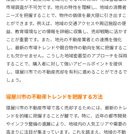
寝屋川市での交渉術を学ぼう
市場調査が不可欠です。地元の特性を理解し、地域の消費者
寝屋川市不動産売却で成功するための重要なポイン
ニーズを把握することで、物件の価値を最大限に引き出すこ
ト
とができます。例えば、地域の交通アクセスや周辺施設の便
信頼できるプロフェッショナルの選び方
益、教育環境などの情報を詳細に収集し、売却戦略に活かす
インスペクションの重要性とその活用法
ことが重要です。また、地元の不動産業者との連携を強化
し、最新の市場トレンドや競合物件の動向を常に把握するこ
適切な時期に売却を見極める方法
とも欠かせません。こうした地域密着型のアプローチを採用
法律・税金の基本知識を押さえる
することで、購入者に対して強いアピールポイントを提供
売却に向けた準備と心構え
し、寝屋川市での不動産売却を有利に進めることができるで
ターゲットバイヤーへのアプローチ方法
しょう。
地元の特性を活かす寝屋川市での不動産売却アドバ
イス
寝屋川市の不動産トレンドを把握する方法
地域特有の魅力をアピールする方法
寝屋川市の不動産市場で高く売却するためには、最新のトレ
寝屋川市の歴史と文化を活用した宣伝
ンドを的確に把握することが鍵です。特に、近年の都市開発
地域イベントと連携したプロモーション
やインフラ整備の進展により、地域内の人気エリアや需要の
地元のネットワークを活用した売却法
高まりに注目が集まっています。これを踏まえ、地域の不動