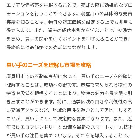
エリアや価格帯を把握することで、売却の際に効果的なプロ
物件の強みを最大限にアピール
モーションを行うことができます。寝屋川市の具体的な売買
デジタルツールを活用したプロモーション
実績を知ることは、物件の適正価格を設定する上でも非常に
買い手に好印象を与える見せ方
役立ちます。また、過去の成功事例から学ぶことで、交渉力
寝屋川市での不動産売却成功に必要なステップ
を高め、買手の関心を引くポイントを押さえることができ、
最終的には高価格での売却につながります。
売却目標の明確化と計画
市場分析に基づく価格設定の見直し
買い手のニーズを理解し市場を攻略
プロフェッショナルな写真撮影の活用
寝屋川市での不動産売却において、買い手のニーズを的確に
ターゲットマーケットへの効果的なアプローチ
理解することは、成功への鍵です。市場で求められる物件の
内覧会の準備とフォローアップ活動
特徴や設備を把握することにより、物件の魅力を最大限に引
契約から引き渡しまでの流れをスムーズに
き出すことができます。特に、通学区域の良さや利便性の高
寝屋川市不動産売却での最適なタイミングを見極め
い交通アクセスなど、地域の特性を魅力としてアピールする
る
ことが、買い手にとって決定的な要素となります。また、近
シーズナリティを考慮した売却計画
年ではエコフレンドリーな設備や最新のスマートホーム技術
経済環境の変化に合わせたタイミング
が買い手の注目を集めています。それらを導入することで、