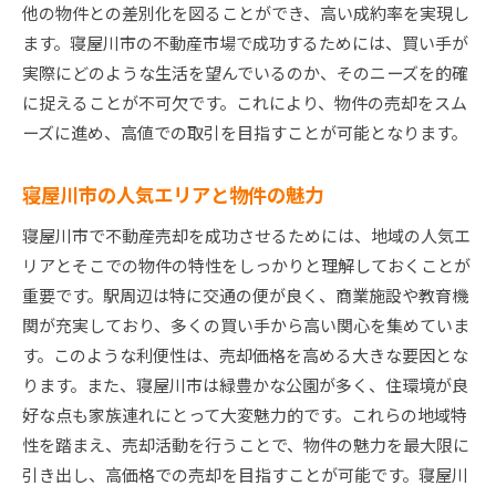
地元イベントと連動した売却戦略
他の物件との差別化を図ることができ、高い成約率を実現し
ます。寝屋川市の不動産市場で成功するためには、買い手が
買い手心理を見極めた適切な時期
実際にどのような生活を望んでいるのか、そのニーズを的確
政策変更に伴う市場変動の考慮
に捉えることが不可欠です。これにより、物件の売却をスム
専門家によるタイミング診断活用法
ーズに進め、高値での取引を目指すことが可能となります。
寝屋川市の人気エリアと物件の魅力
寝屋川市で不動産売却を成功させるためには、地域の人気エ
リアとそこでの物件の特性をしっかりと理解しておくことが
重要です。駅周辺は特に交通の便が良く、商業施設や教育機
関が充実しており、多くの買い手から高い関心を集めていま
す。このような利便性は、売却価格を高める大きな要因とな
ります。また、寝屋川市は緑豊かな公園が多く、住環境が良
好な点も家族連れにとって大変魅力的です。これらの地域特
性を踏まえ、売却活動を行うことで、物件の魅力を最大限に
引き出し、高価格での売却を目指すことが可能です。寝屋川