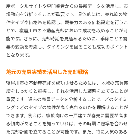
環境や生活利便性を高めるための工夫
産ポータルサイトや専門業者からの最新データを活用し、市
場動向を分析することが重要です。具体的には、売れ筋の物
寝屋川市の未来予測を考慮した戦略
件タイプや価格帯を確認し、競争力のある価格設定を行うこ
寝屋川市の不動産市場最新動向を活用して高く売ろ
とで、寝屋川市の不動産売却において成功を収めることが可
う
能です。さらに、売却時期を見極めるために、季節ごとの需
マーケットレポートの活用法
要の変動を考慮し、タイミングを図ることも成功のポイント
最新の経済動向と不動産売却の関係
となります。
地価の変動を捉えた戦略的売却
需要と供給バランスの分析
地元の売買実績を活用した売却戦略
最新データに基づく価格設定
寝屋川市の不動産売却を成功させるためには、地域の売買実
未来の市場予測と売却計画の立案
績をしっかりと把握し、それを活用した戦略を立てることが
物件の価値を最大化寝屋川市での効果的な売却の方
重要です。過去の売買データを分析することで、どのタイミ
法
ングでどのタイプの物件が高く売れるのかを理解することが
プロによる物件のステージング
できます。例えば、家族向けの一戸建てが春先に需要が高ま
る傾向があることを知っていれば、その時期に照準を合わせ
リノベーションで価値を上げる方法
た売却計画を立てることが可能です。また、特に人気のある
エコフレンドリーな設備を導入