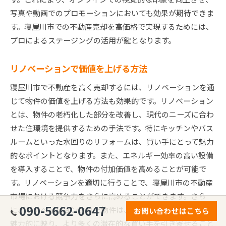
写真や動画でのプロモーションにおいても効果が期待できま
す。寝屋川市での不動産売却を高価格で実現するためには、
プロによるステージングの活用が鍵となります。
リノベーションで価値を上げる方法
寝屋川市で不動産を高く売却するには、リノベーションを通
じて物件の価値を上げる方法も効果的です。リノベーション
とは、物件の老朽化した部分を改善し、現代のニーズに合わ
せた住環境を提供するための手法です。特にキッチンやバス
ルームといった水回りのリフォームは、買い手にとって魅力
的なポイントとなります。また、エネルギー効率の高い設備
を導入することで、物件の付加価値を高めることが可能で
す。リノベーションを適切に行うことで、寝屋川市の不動産
市場における競争力をさらに高めることができます。さら
090-5662-0647
に、リノベーションされた物件は、広告や内覧時にも非常に
お問い合わせはこちら
魅力的に映り、より多くの潜在的な買い手を引き寄せること