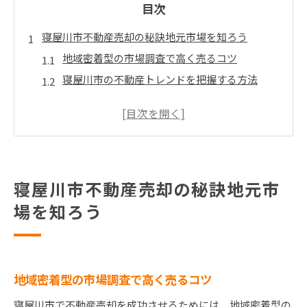
目次
寝屋川市不動産売却の秘訣地元市場を知ろう
地域密着型の市場調査で高く売るコツ
寝屋川市の不動産トレンドを把握する方法
地元の売買実績を活用した売却戦略
買い手のニーズを理解し市場を攻略
寝屋川市の人気エリアと物件の魅力
地域の特性を最大限に活かすポイント
寝屋川市不動産売却の秘訣地元市
高値で売るためのステップ寝屋川市の物件戦略
場を知ろう
準備段階での価値最大化テクニック
効果的なマーケティングで注目度アップ
内覧時に印象を高めるための工夫
競争優位を作るための価格設定法
地域密着型の市場調査で高く売るコツ
エージェントとともに進める売却計画
寝屋川市で不動産売却を成功させるためには、地域密着型の