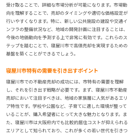
トレンドを活用した高価格売却の成功事例
受け取ることで、詳細な市場分析が可能になります。市場動
寝屋川市の不動産売却で地域の魅力を最大限に活か
向を理解することで、売却のタイミングや適切な価格設定が
す方法
行いやすくなります。特に、新しい公共施設の建設や交通イ
地域の強みを活かした魅力的な物件のアピール
ンフラの整備状況など、地域の開発計画に注目することは、
今後の地価動向を予測する上で非常に有効です。これらのス
購入者の目を引く地域資源の活用法
テップを踏むことで、寝屋川市で高値売却を実現するための
寝屋川市の生活の質を伝えるプロモーション
基盤を築くことができるでしょう。
地域特性を反映したマーケティング戦術
地域の将来性を考慮した売却戦略の策定
寝屋川市特有の需要を引き出すポイント
地域コミュニティを活用した販路拡大の方法
寝屋川市での不動産売却の成功には、市特有の需要を理解
戦略的アプローチで寝屋川市物件をスムーズに売却
し、それを引き出す戦略が必要です。まず、寝屋川市不動産
する術
売却において注目すべきは、地域の家族層に人気があるエリ
戦略的アプローチで物件の魅力を引き出す
ア特性です。学校や公園など、子育てに適した環境が整って
地域市場の動向を踏まえた売却準備
いることが、購入希望者にとって大きな魅力となります。ま
効果的なマーケティングで買い手を引き寄せる
た、寝屋川市は大阪府内でも比較的居住コストが抑えられる
エリアとして知られており、これが多くの若い世代を引きつ
購入意欲を高めるためのプロモーション活動