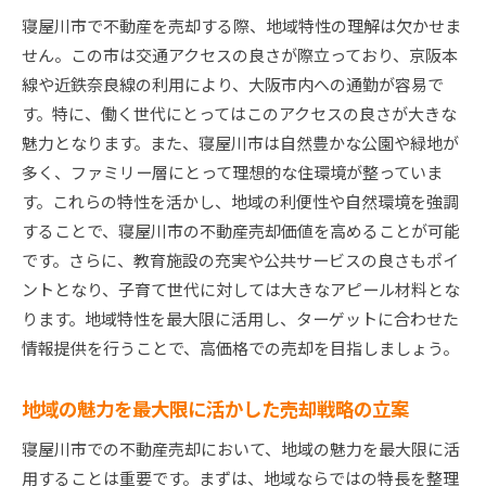
価格設定に影響を与える市場要因の理解
寝屋川市で不動産を売却する際、地域特性の理解は欠かせま
せん。この市は交通アクセスの良さが際立っており、京阪本
寝屋川市の競争力を高める市場調査の重要性
線や近鉄奈良線の利用により、大阪市内への通勤が容易で
需要と供給のバランスを考慮した価格戦略
す。特に、働く世代にとってはこのアクセスの良さが大きな
市場動向に基づいた効果的な売却アプローチ
魅力となります。また、寝屋川市は自然豊かな公園や緑地が
競合分析を活用して売却価格を最適化する方法
多く、ファミリー層にとって理想的な住環境が整っていま
寝屋川市の魅力を引き出す不動産戦略で高値売却を
す。これらの特性を活かし、地域の利便性や自然環境を強調
実現
することで、寝屋川市の不動産売却価値を高めることが可能
地域の魅力を強調した物件紹介のテクニック
です。さらに、教育施設の充実や公共サービスの良さもポイ
コミュニティの利点を活かした販促活動
ントとなり、子育て世代に対しては大きなアピール材料とな
ります。地域特性を最大限に活用し、ターゲットに合わせた
寝屋川市の生活環境を売りにするポイント
情報提供を行うことで、高価格での売却を目指しましょう。
地域の文化や歴史を反映させた売却戦略
魅力的なライフスタイルを提案するための手法
地域の魅力を最大限に活かした売却戦略の立案
地域資産を最大限に活かすプロモーション
寝屋川市での不動産売却において、地域の魅力を最大限に活
地域特性を理解し寝屋川市で最適な不動産売却プラ
用することは重要です。まずは、地域ならではの特長を整理
ンを