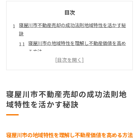
目次
寝屋川市不動産売却の成功法則地域特性を活かす秘
訣
寝屋川市の地域特性を理解し不動産価値を高め
る方法
地域の魅力を最大限に活かした売却戦略の立案
地域市場の動向を読み解くための基本ステップ
寝屋川市特有の需要を引き出すポイント
地域特性を活かした効果的なプロモーション手
寝屋川市不動産売却の成功法則地
法
域特性を活かす秘訣
地域の特徴を反映した物件価値の最適化
不動産売却で高値を狙う寝屋川市の市場動向を徹底
解説
寝屋川市の地域特性を理解し不動産価値を高める方法
最新の寝屋川市不動産市場のトレンド分析