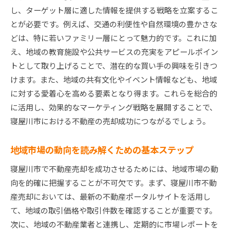
し、ターゲット層に適した情報を提供する戦略を立案するこ
寝屋川市特有の不動産売却プランの作成
とが必要です。例えば、交通の利便性や自然環境の豊かさな
地域特性に基づくターゲットマーケティング
どは、特に若いファミリー層にとって魅力的です。これに加
買い手のニーズに応えるカスタマイズ戦略
え、地域の教育施設や公共サービスの充実をアピールポイン
売却活動における地域の特性を活かす方法
トとして取り上げることで、潜在的な買い手の興味を引きつ
効果的な販売戦略を通じた地域資源の活用
けます。また、地域の共有文化やイベント情報なども、地域
に対する愛着心を高める要素となり得ます。これらを総合的
市場の変化に対応する柔軟な売却プラン
に活用し、効果的なマーケティング戦略を展開することで、
高価格売却を実現する寝屋川市不動産市場の最新ト
寝屋川市における不動産の売却成功につながるでしょう。
レンド
寝屋川市の不動産市場で注目されるトレンド
地域市場の動向を読み解くための基本ステップ
最新トレンドを反映する効果的な売却戦略
寝屋川市で不動産売却を成功させるためには、地域市場の動
市場の変化に対応した価格設定のアプローチ
向を的確に把握することが不可欠です。まず、寝屋川市不動
競争力を維持するための市場知識のアップデー
産売却においては、最新の不動産ポータルサイトを活用し
ト
て、地域の取引価格や取引件数を確認することが重要です。
寝屋川市の未来を見据えたトレンド予測
次に、地域の不動産業者と連携し、定期的に市場レポートを