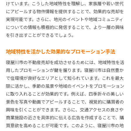
けています。こうした地域特性を理解し、家族層や若い世代
スムーズな売却を実現するための交渉術
にアピールする物件情報を提供することで、効果的な売却を
戦略に基づく価格調整で売却を加速
実現可能です。さらに、地元のイベントや地域コミュニティ
寝屋川市不動産売却成功へのステップ地域特性を最
についての情報も積極的に発信することで、より一層の興味
大活用
を引き出すことができるでしょう。
地域特性を最大限に活かした売却ステップ
計画的なプロセスで売却成功を目指す
地域特性を活かした効果的なプロモーション手法
地域の特性を反映したカスタマイズ戦略
寝屋川市の不動産売却を成功させるためには、地域特性を活
買い手の心をつかむ効果的なプレゼンテーショ
用したプロモーションが鍵を握ります。寝屋川市は自然豊か
ン
で住環境が良好なエリアとして知られています。これを最大
地域の魅力を伝えるためのコミュニケーション
限に活かし、季節の風景や地域のイベントをプロモーション
方法
に取り入れることが効果的です。例えば、四季折々の美しい
不動産売却で地域特性を最大限に活用する具体
景色を写真や動画でアピールすることで、視覚的に購買者の
例
興味を引くことができます。さらに、交通アクセスの良さや
商業施設の近さを具体的に伝える広告を作成することで、購
買意欲を高めることが可能です。このように、寝屋川市の地