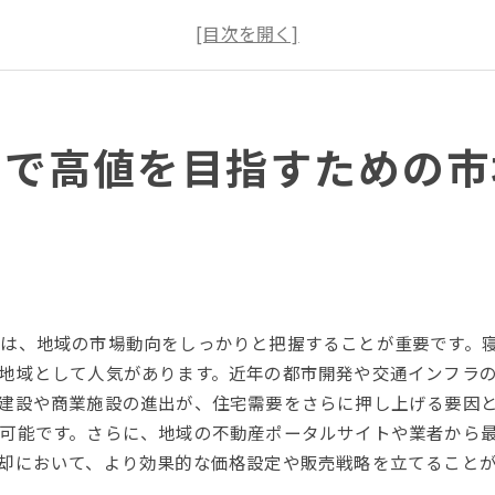
過去の売却事例から学ぶ市場の傾向
競合分析で見つける販売戦略のヒント
季節による市場の変動を理解する
寝屋川市の不動産市場に影響を与える要因
却で高値を目指すための市
寝屋川市の不動産売却戦略でタイミングを見極める
売却のベストシーズンを見つける
市場のピークを狙った売却計画
タイムリーな価格設定の重要性
時期に応じた宣伝戦略の最適化
売却時期を決める際の経済指標の活用法
は、地域の市場動向をしっかりと把握することが重要です。
不動産市場の動向に基づいた売却タイミングの決定
地域として人気があります。近年の都市開発や交通インフラ
寝屋川市不動産売却で専門家のアドバイスを最大限活用
建設や商業施設の進出が、住宅需要をさらに押し上げる要因
不動産エージェントの選び方と活用法
可能です。さらに、地域の不動産ポータルサイトや業者から
専門家による市場分析のメリット
却において、より効果的な価格設定や販売戦略を立てること
不動産鑑定士を利用する利点