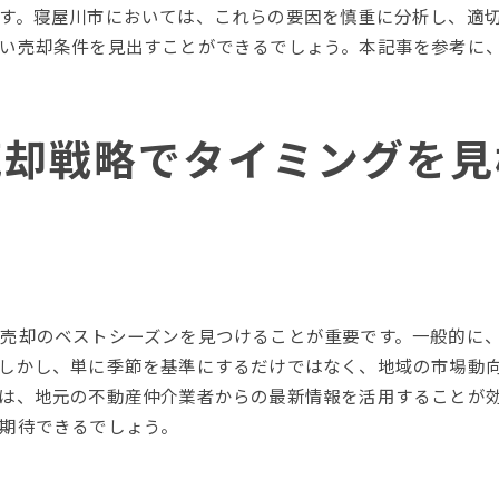
人口動態が不動産市場に与える影響
す。寝屋川市においては、これらの要因を慎重に分析し、適
インフラ整備が不動産価値に与える効果
い売却条件を見出すことができるでしょう。本記事を参考に
不動産市場レポートの効果的な活用
寝屋川市不動産売却成功の鍵となる効果的な準備
売却前の物件査定と評価
売却戦略でタイミングを見
プロフェッショナルによる物件写真の重要性
売却前に行うべき修繕とメンテナンス
リーガルドキュメントの準備と確認
販売戦略に基づく価格設定の方法
準備段階での買い手へのアピールポイント
売却のベストシーズンを見つけることが重要です。一般的に
しかし、単に季節を基準にするだけではなく、地域の市場動
は、地元の不動産仲介業者からの最新情報を活用することが
期待できるでしょう。