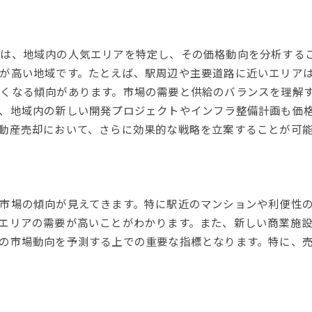
法律的アドバイスの重要性
税制アドバイスで節税を実現
は、地域内の人気エリアを特定し、その価格動向を分析する
専門家を利用したスムーズな交渉術
が高い地域です。たとえば、駅周辺や主要道路に近いエリア
寝屋川市の地域特性を活かした不動産売却成功の秘訣
くなる傾向があります。市場の需要と供給のバランスを理解
寝屋川市の地域魅力を最大限に活用
、地域内の新しい開発プロジェクトやインフラ整備計画も価
地域特性に応じたターゲット層の絞り込み
動産売却において、さらに効果的な戦略を立案することが可
近隣施設とアクセスのアピールポイント
地域コミュニティの価値を伝える方法
環境に配慮したプロモーション戦略
市場の傾向が見えてきます。特に駅近のマンションや利便性
地域イベントを活用した販売促進
エリアの需要が高いことがわかります。また、新しい商業施
大阪府寝屋川市での不動産価格を引き上げる方法
の市場動向を予測する上での重要な指標となります。特に、
住宅のリノベーションと価格上昇
ホームステージングで第一印象を磨く
エネルギー効率の向上による付加価値