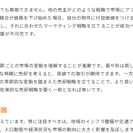
近隣の開発計画を活用した価格設定
ても無視できません。他の売主がどのような戦略で市場にア
デジタルマーケティングによる広報戦略
競合が価格を下げ始めた場合、自分の物件に付加価値をつけ
オープンハウスでの魅力的なプレゼンテーション
し、それに合わせたマーケティング戦略を立てることが成功
寝屋川市不動産売却で高額取引を実現するポイント
築が不可欠です。
交渉力を高めるための準備
潜在的買い手の心理を理解する
強気な価格設定のメリットとデメリット
節ごとの市場の変動を理解することが重要です。春や秋は新
バイヤーに対する柔軟な対応法
な時期に売却を考えると、高値での取引が期待できます。一
独自の販売ポイントを明確にする
の季節的な変動を踏まえた売却戦略を立てることで、より良
時間をかけることの意味とリスク
効果的な売却戦略を築く一助となれば幸いです。
寝屋川市不動産売却で知っておくべき市場動向
短期・長期の不動産市場動向
要因
政策と経済状況が市場に与える影響
えています。特に注目すべきは、地域のインフラ整備や交通
寝屋川市特有の価格変動要素
、人口動態や経済状況も市場の動向に大きく影響を及ぼしま