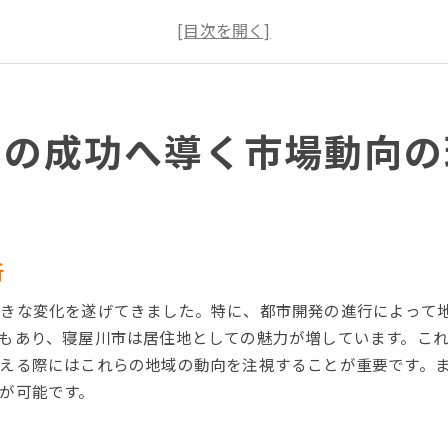
地域経済と不動産市場の関係性を理解する
寝屋川市の人気エリアとその影響
価格変動の予測と売却タイミングの最適化
競合物件の動向と差別化ポイント
却の成功へ導く市場動向の
大阪府寝屋川市で不動産売却時に押さえるべきポイント
売却前の物件価値評価とその重要性
法律と規制を理解してスムーズな取引を
売却の流れとプロセスを知る
買い手の視点を意識した物件プレゼン術
析
エージェント選びのポイントと成功例
きな変化を遂げてきました。特に、都市開発の進行によって
事前準備が成功を左右する要因
もあり、寝屋川市は居住地としての魅力が増しています。こ
賢く売却！寝屋川市の不動産市場で勝つための戦略
える際にはこれらの地域の動向を注視することが重要です。
ターゲットバイヤーの設定とアプローチ
が可能です。
効果的なマーケティング戦略を構築する
オンラインとオフラインの広告活用法