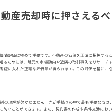
売却後の手続きとアフターケア
法律と税制面の注意点
不動産売却時に押さえるべ
地域市場における独自の売り方
寝屋川市不動産売却を成功させるための地域特性分析
寝屋川市の人口動態と不動産需要
教育機関や商業施設の位置付け
地域の安全性と犯罪率の把握
インフラ整備とその影響
価値評価は極めて重要です。不動産の価値を正確に把握する
知るためには、地元の市場動向や近隣の取引事例をリサーチ
住民のライフスタイルと不動産選び
考慮に入れた正確な評価額が得られます。この評価を基に、
地域特性を活かしたプロモーション方法
を
規制の理解が欠かせません。売却手続きの中で最も重要な点は
に防ぐことができます。また、契約書の作成や条件交渉にお