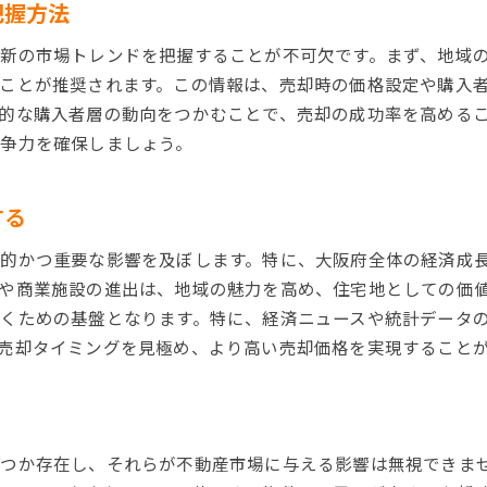
把握方法
価格交渉を有利に進めるテクニック
新の市場トレンドを把握することが不可欠です。まず、地域
オープンハウス開催の成功事例
ことが推奨されます。この情報は、売却時の価格設定や購入
地域特性を活かした差別化戦略
的な購入者層の動向をつかむことで、売却の成功率を高める
地域特性を活かした寝屋川市不動産売却の秘訣
争力を確保しましょう。
寝屋川市の住環境とライフスタイルアピール
学校区と教育環境の魅力を伝える
する
自然環境と住みやすさの強調ポイント
的かつ重要な影響を及ぼします。特に、大阪府全体の経済成
交通アクセスの利便性を最大限に活用
や商業施設の進出は、地域の魅力を高め、住宅地としての価
地域コミュニティの紹介とその魅力
くための基盤となります。特に、経済ニュースや統計データ
歴史と文化の視点からのアプローチ
売却タイミングを見極め、より高い売却価格を実現すること
寝屋川市不動産市場での売却価格を最大化する方法
物件の魅力を最大限に引き出すリフォーム
エネルギー効率の改善とその効果
くつか存在し、それらが不動産市場に与える影響は無視できま
売却前のクリーニングとスタイリング