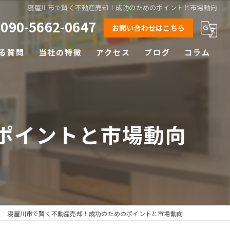
寝屋川市で賢く不動産売却！成功のためのポイントと市場動向
090-5662-0647
お問い合わせはこちら
る質問
当社の特徴
アクセス
ブログ
コラム
相続
離婚
ポイントと市場動向
空き家
土地
早期売却
寝屋川市で賢く不動産売却！成功のためのポイントと市場動向