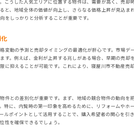
。こうした人気エリアに位置する物件は、需要が高く、売却
適正価格設定のための市場調査
ると、地域全体の価値が向上し、さらなる価格上昇が見込ま
インスペクションで信頼性を高める
向をしっかりと分析することが重要です。
購入者に訴求するアメニティと設備
プロの視点で見る寝屋川市不動産売却の成功ステップ
適化
経験豊富なエージェントの役割と選び方
格変動の予測と売却タイミングの最適化が肝心です。市場デ
契約書作成と法的な手続きの流れ
ます。例えば、金利が上昇する兆しがある場合、早期の売却
売却計画の立案とスケジュール管理
限に抑えることが可能です。これにより、寝屋川市不動産売
売却期間中のオーナーとしての心構え
成功事例から学ぶ交渉術
フィードバックを活かした改善策
寝屋川市で高価格で不動産を売却するための実践的アドバイ
物件との差別化が重要です。まず、地域の競合物件の動向を
。特に、内覧時の第一印象を高めるために、リフォームやホ
地域特有の買い手ニーズを把握する
ールポイントとして活用することで、購入希望者の関心を引
効果的な価格設定と修正のタイミング
位性を確保できるでしょう。
購入意欲を高める内覧の準備ポイント