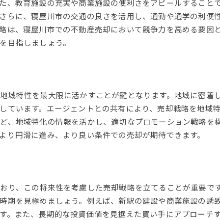
た、教育施設の充実や商業施設の便利さをアピールすること
プロフェッショナルの意見をどう活用するか
さらに、寝屋川市の交通の良さを活用し、通勤や通学の利便
潜在的な修繕と改善ポイント
略は、寝屋川市での不動産売却において競争力を高める要因
購入希望者のニーズを理解する方法
を目指しましょう。
価格で売却するための寝屋川市不動産市場の最新動向解説
寝屋川市の不動産価格指数の動き
購入者層の変化とその影響
地域特性を最大限に活かすことが鍵となります。地域に密着
インフラ整備と市場への影響
しています。エージェントとの共有により、売却戦略を地域
近隣エリアからの影響を把握
ど、地域特化の情報を活かし、適切なプロモーション戦略を
地域経済の動向と不動産市場の関連性
より円滑に進み、より良い条件での売却が期待できます。
最新の政策がもたらす市場変化
屋川市不動産売却成功への道地域特性を武器にしたアプローチ
地域特性を活かしたプロモーション戦略
おり、この将来性を考慮した売却戦略を立てることが重要で
エリア内の競合分析と差別化ポイント
時期を見極めましょう。例えば、新駅の建設や商業施設の誘
地域のニーズに応える物件改良
す。また、長期的な投資価値を見据えた買い手にアプローチ