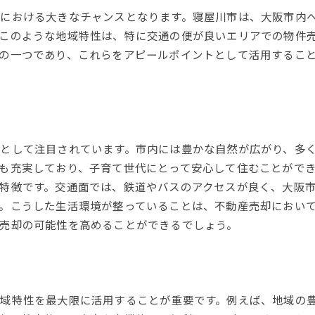
における大きなチャンスとなります。寝屋川市は、大阪市内
市場変動を利用したタイミング戦略
このような地域特性は、特に交通の便が良いエリアでの物件
最新のテクノロジーを駆使した売却方法
の一つであり、これらをアピールポイントとして活用するこ
変動期におけるリスク軽減策
域の魅力を活かした寝屋川市での不動産価値最大化の秘訣
地域資源を活用したプロモーション
寝屋川市の生活利便性を強調する
として注目されています。市内には豊かな自然が広がり、多
コミュニティとの連携で信頼度アップ
も充実しており、子育て世代にとって安心して住むことがで
地域の発展計画を売却に活用
特徴です。交通面では、鉄道やバスのアクセスが良く、大阪
地域限定の特典を提供するアイデア
。こうした生活環境が整っていることは、不動産売却におい
地域イベントを活かした販促活動
売却の可能性を高めることができるでしょう。
屋川市不動産売却で失敗しないためのポイントと注意点
売却プロセスの一般的な誤りを避ける
契約書の確認ポイント
域特性を最大限に活用することが重要です。例えば、地域の
必要書類の準備と手続きの流れ