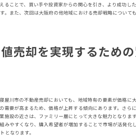
地域情報の提供で信頼を築く
えることで、買い手や投資家からの関心を引き、より成功し
エリア専門の不動産エージェントの活用法
す。また、次回は大阪府の他地域における売却戦略について
地域特性を理解するためのリサーチ法
屋川市での不動産売却高値を狙うためのステップバイステップ
売却準備から完了までのステップ
高値売却を実現するための
販売前の物件状態の向上方法
適切なマーケティング手法の選定
販売中の交渉術を学ぶ
契約締結までの流れを理解する
売却後のフォローアップの重要性
寝屋川市の不動産売却においても、地域特有の要素が価格に
の需要が高まるため、価格が上昇する傾向にあります。さら
業施設の近さは、ファミリー層にとって大きな魅力となりま
組みやすくなり、購入希望者が増加することで市場が活発化
トとなります。