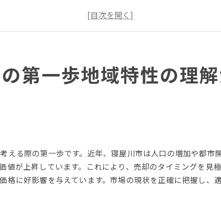
寝屋川市の生活環境と市場動向
成功するための地域特性の活用法
不動産エージェントとの地域特性共有
寝屋川市の将来性を考慮した売却戦略
却の第一歩地域特性の理解
阪府寝屋川市で高値売却を実現するための賢い手法
不動産価格を左右する要因とは
高値売却を目指すための価格設定術
内覧での印象を最大化する方法
寝屋川市の競合物件の分析
購入者視点での物件魅力の強調
考える際の第一歩です。近年、寝屋川市は人口の増加や都市
プロのサポート活用で高値を狙う
価値が上昇しています。これにより、売却のタイミングを見
動する市場を味方につける寝屋川市不動産売却の最新戦略
価格に好影響を与えています。市場の現状を正確に把握し、
マーケットトレンドを見極めるコツ
寝屋川市の不動産売買の季節性
柔軟な交渉力を身につける