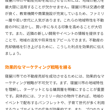
寝屋川市の不動産売却を成功させるためには、地域の魅力を
近隣施設のアピールポイントを整理する
最大限に活用することが欠かせません。寝屋川市は交通の便
地元のイベントを活用したプロモーション
が良く、教育機関や商業施設が充実しているため、ファミリ
ー層や若い世代に人気があります。これらの地域特性を不動
周辺環境の利便性を強調する
産のPRに活かし、買い手に与える印象を高めることが大切
購入者視点での地域魅力を伝える
です。また、近隣の新しい開発やイベントの情報を提供する
寝屋川市不動産売却で理想の価格を達成するための
ことで、地域の活気や将来性をアピールできます。不動産の
ガイド
売却価格を引き上げるために、こうした利点を効果的に伝え
合理的な売却価格の設定方法
ましょう。
交渉術で理想的な条件を引き出す
売却契約における注意点を理解する
効果的なマーケティング戦略を練る
エージェントとの効果的なコミュニケーション
寝屋川市での不動産売却を成功させるためには、効果的なマ
売却後の転居計画を整える
ーケティング戦略が不可欠です。まず、寝屋川市の地域特性
実際の売却事例から学ぶ成功の鍵
を理解し、ターゲットとなる購買層を明確にすることが重要
です。具体的には、ファミリー向けの物件であれば、地域の
寝屋川市不動産売却を成功させるための最終チェッ
イベントで配布するパンフレットや、子育て世代が多く利用
クポイント
するウェブサイトでの広告が効果的です。また、プロのカメ