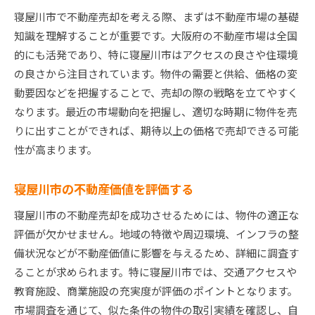
戦略的な価格設定の重要性
寝屋川市で不動産売却を考える際、まずは不動産市場の基礎
マーケットトレンドを活用した広告展開
知識を理解することが重要です。大阪府の不動産市場は全国
地域住民のニーズを見極める
的にも活発であり、特に寝屋川市はアクセスの良さや住環境
寝屋川市不動産売却で価格を最大化する方法
の良さから注目されています。物件の需要と供給、価格の変
内装リフォームで価値を高めるテクニック
動要因などを把握することで、売却の際の戦略を立てやすく
プロの写真で物件の魅力を伝える
なります。最近の市場動向を把握し、適切な時期に物件を売
りに出すことができれば、期待以上の価格で売却できる可能
ホームステージングで購入意欲を引き出す
性が高まります。
魅力的なオープンハウスイベントの開催
クロージングでの交渉力を強化する
寝屋川市の不動産価値を評価する
購入者への付加価値を提案する
寝屋川市の不動産売却を成功させるためには、物件の適正な
予期せぬ転機にも対応する寝屋川市不動産売却の秘
評価が欠かせません。地域の特徴や周辺環境、インフラの整
訣
備状況などが不動産価値に影響を与えるため、詳細に調査す
市場の変動に柔軟に対応する方法
ることが求められます。特に寝屋川市では、交通アクセスや
不動産売却におけるリスク管理
教育施設、商業施設の充実度が評価のポイントとなります。
売却中のライフスタイル調整
市場調査を通じて、似た条件の物件の取引実績を確認し、自