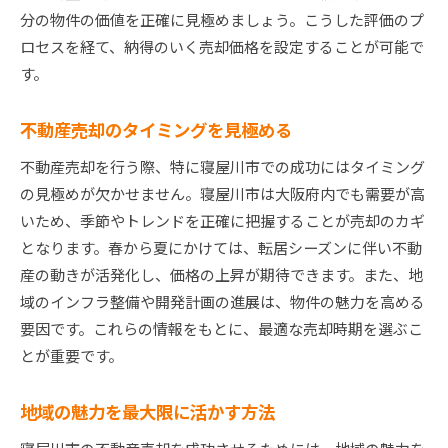
将来の不動産投資に備える
分の物件の価値を正確に見極めましょう。こうした評価のプ
不確実性を乗り越える販売戦略
ロセスを経て、納得のいく売却価格を設定することが可能で
す。
新たな市場チャンスを見つけ出す
寝屋川市不動産売却で高価格を実現するための具体
不動産売却のタイミングを見極める
的ステップ
売却前のプロパティインスペクションの重要性
不動産売却を行う際、特に寝屋川市での成功にはタイミング
の見極めが欠かせません。寝屋川市は大阪府内でも需要が高
正確な価格査定を実施する方法
いため、季節やトレンドを正確に把握することが売却のカギ
戦略的な広告チャンネルの選択
となります。春から夏にかけては、転居シーズンに伴い不動
購入者の心理を理解した接客術
産の動きが活発化し、価格の上昇が期待できます。また、地
売却プロセスの効率化を図るツール
域のインフラ整備や開発計画の進展は、物件の魅力を高める
法的手続きをスムーズに進めるための準備
要因です。これらの情報をもとに、最適な売却時期を選ぶこ
地域特性を活かして寝屋川市で不動産売却を成功さ
とが重要です。
せるコツ
地域の発展計画を理解する
地域の魅力を最大限に活かす方法
地域の文化や歴史を売却に活かす