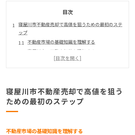
目次
寝屋川市不動産売却で高値を狙うための最初のステ
ップ
不動産市場の基礎知識を理解する
寝屋川市の不動産価値を評価する
不動産売却のタイミングを見極める
地域の魅力を最大限に活かす方法
効果的なマーケティング戦略を練る
信頼できる不動産エージェントを選ぶ
寝屋川市不動産売却で高値を狙う
寝屋川市の市場動向を活かした不動産売却戦略
ための最初のステップ
最新の市場動向を把握する方法
寝屋川市の売却事例を分析する
競合物件との差別化ポイントを見つける
不動産市場の基礎知識を理解する