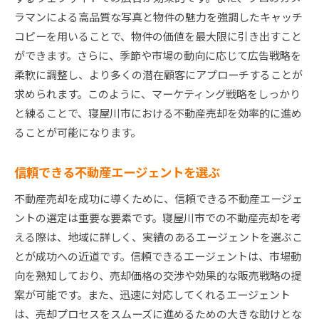
売却前の最終点検で確認すべき事項
ラマンによる高品質な写真と物件の魅力を強調したキャッチ
最終契約時の注意ポイント
コピーを用いることで、物件の価値を最大限に引き出すこと
売却後の税金手続きに関する知識
ができます。さらに、季節や市場の動向に応じて広告戦略を
購入者へのフォローアップ戦略
柔軟に調整し、より多くの潜在顧客にアプローチすることが
売却後のアフターサービスの提供
求められます。このように、マーケティング戦略をしっかり
次のステップに向けた準備を進める
と練ることで、寝屋川市における不動産売却を効率的に進め
ることが可能になります。
信頼できる不動産エージェントを選ぶ
不動産売却を成功に導くために、信頼できる不動産エージェ
ントの選定は重要な要素です。寝屋川市での不動産売却を考
える際は、地域に詳しく、実績のあるエージェントを選ぶこ
とが成功への近道です。信頼できるエージェントは、市場動
向を熟知しており、売却価格の交渉や効果的な販売戦略の提
案が可能です。また、迅速に対応してくれるエージェント
は、売却プロセスをスムーズに進めるための大きな助けとな