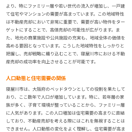
買い手プロファイルの構築
より、特にファミリー層や若い世代の流入が増加し、一戸建
地域特性を考慮した価格設定
て住宅やマンションの需要が高まっています。この地域特性
効果的なマーケティング手法
は不動産売却において非常に重要で、需要が高い物件をター
差別化を図るための工夫
ゲットにすることで、高値売却の可能性が広がります。ま
た、地元の商業施設や公共施設の充実も、地域全体の価値を
フィードバックを活用した売却戦略
高める要因となっています。こうした地域特性をしっかりと
プロが解説寝屋川市で高値売却を実現する具体的ス
把握し、売却戦略に織り込むことで、寝屋川市における不動
テップ
産売却の成功率を向上させることが可能です。
初期準備と市場調査のポイント
専門家による価値評価の重要性
人口動態と住宅需要の関係
魅力的な物件プレゼンテーション
寝屋川市は、大阪府のベッドタウンとしての役割を果たして
契約交渉のコツと注意点
おり、ここ数年で人口が増加しています。特に、若年層の家
売却後の対応とフォローアップ
族が多く、子育て環境が整っていることから、ファミリー層
成功事例に学ぶ売却の秘訣
に人気があります。この人口増加は住宅需要の高まりに直結
寝屋川市不動産売却で成功するための地域特性を最
しており、不動産売却を考える際にはこれを無視することは
大限に活用
できません。人口動態の変化をよく理解し、住宅需要が高ま