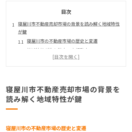
目次
寝屋川市不動産売却市場の背景を読み解く地域特性
が鍵
寝屋川市の不動産市場の歴史と変遷
地域特性が生む独自の市場動向
人口動態と住宅需要の関係
地域資産を最大限に活用する方法
競争力を高めるための地域分析
寝屋川市の不動産価値を理解する
寝屋川市不動産売却市場の背景を
地域の魅力を活かす寝屋川市で高値売却を目指すに
読み解く地域特性が鍵
は
自然環境とアクセスの魅力
地域文化とコミュニティの強み
寝屋川市の不動産市場の歴史と変遷
地元の教育環境とその影響力