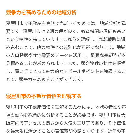
出す方法
競争力を高めるための地域分析
地域特性の強みと弱みを解析
寝屋川市で不動産を高値で売却するためには、地域分析が重
物件の魅力を最大限に引き出す工夫
要です。寝屋川市は交通の便が良く、教育機関の評価も高い
地域特性と買い手ニーズの一致
という特性を持っています。これらを理解し、売却戦略に組
効率的なオープンハウスの開催
み込むことで、他の物件との差別化が可能になります。地域
地域の将来性をアピールする方法
の人口動態や住宅需要のデータを活用し、最適な売却時期を
売却ゴールに向けたロードマップ作成
見極めることが求められます。また、競合物件の特性を把握
し、買い手にとって魅力的なアピールポイントを強調するこ
とで、競争力を高めることができます。
寝屋川市の不動産価値を理解する
寝屋川市の不動産価値を理解するためには、地域の特性や市
場の動向を総合的に分析することが必要です。寝屋川市は大
阪府内でアクセスの良さから人気のエリアであり、その価値
を最大限に活かすことが高値売却の鍵となります。近年の不