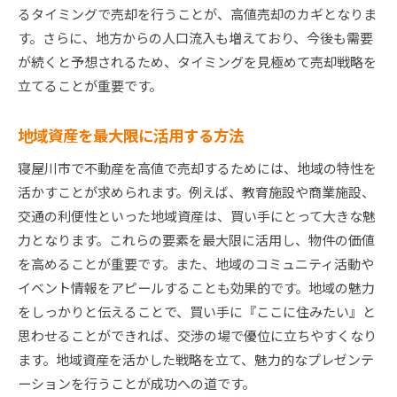
地域ブランドの確立と活用
るタイミングで売却を行うことが、高値売却のカギとなりま
す。さらに、地方からの人口流入も増えており、今後も需要
住環境と生活利便性の強調
が続くと予想されるため、タイミングを見極めて売却戦略を
地域イベントと不動産価値の関係
立てることが重要です。
地元企業との連携で信頼を構築
地域メディアを活用したプロモーション
地域資産を最大限に活用する方法
地域特性を反映した不動産開発
寝屋川市で不動産を高値で売却するためには、地域の特性を
寝屋川市不動産売却の成功法地域特性と市場トレン
活かすことが求められます。例えば、教育施設や商業施設、
ドを融合
交通の利便性といった地域資産は、買い手にとって大きな魅
地域特性を基にした市場予測
力となります。これらの要素を最大限に活用し、物件の価値
トレンド商品としての地域開発
を高めることが重要です。また、地域のコミュニティ活動や
需要に応じた物件カスタマイズ
イベント情報をアピールすることも効果的です。地域の魅力
をしっかりと伝えることで、買い手に『ここに住みたい』と
地域特性を活かした価格競争力
思わせることができれば、交渉の場で優位に立ちやすくなり
買い手の心をつかむマーケティング
ます。地域資産を活かした戦略を立て、魅力的なプレゼンテ
地域連携で市場ニーズに応える
ーションを行うことが成功への道です。
寝屋川市での不動産売却地域特性を知り価値を引き