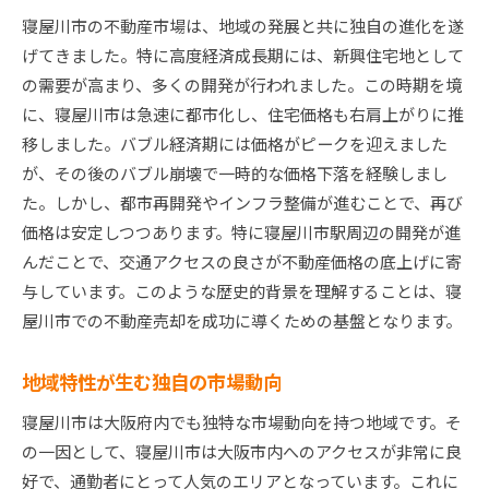
寝屋川市の不動産市場は、地域の発展と共に独自の進化を遂
潜在的な買い手層を見つける方法
げてきました。特に高度経済成長期には、新興住宅地として
地域の人気スポットと不動産価値
の需要が高まり、多くの開発が行われました。この時期を境
地域特性を広告に活かす戦略
に、寝屋川市は急速に都市化し、住宅価格も右肩上がりに推
市場トレンドを把握して寝屋川市不動産売却で一歩
移しました。バブル経済期には価格がピークを迎えました
先へ
が、その後のバブル崩壊で一時的な価格下落を経験しまし
最新の不動産市場動向をキャッチ
た。しかし、都市再開発やインフラ整備が進むことで、再び
価格変動のパターンを読み解く
価格は安定しつつあります。特に寝屋川市駅周辺の開発が進
んだことで、交通アクセスの良さが不動産価格の底上げに寄
買い手のニーズを先取りする方法
与しています。このような歴史的背景を理解することは、寝
競合分析で優位に立つ
屋川市での不動産売却を成功に導くための基盤となります。
市場の変化に対応する柔軟性
地域特性に合った売却タイミングの見極め
地域特性が生む独自の市場動向
寝屋川市の需要を見極める不動産売却の戦略的アプ
寝屋川市は大阪府内でも独特な市場動向を持つ地域です。そ
ローチ
の一因として、寝屋川市は大阪市内へのアクセスが非常に良
需要分析で売却計画を立案
好で、通勤者にとって人気のエリアとなっています。これに