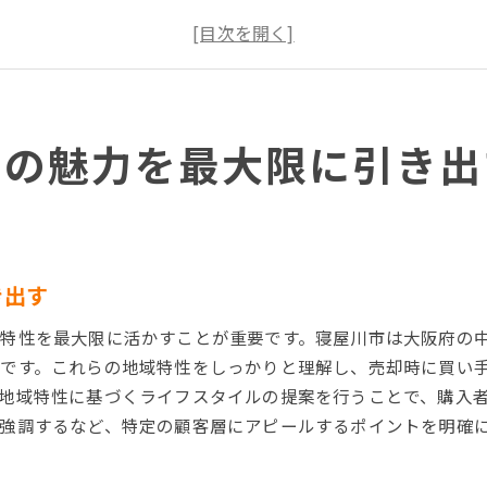
魅力的なプレゼンテーションで買い手を引きつける
プロフェッショナルなアプローチで価値を最大化
地域の最新情報を活用した戦略的売却
購入希望者が求める要素を理解する
却の魅力を最大限に引き出
地域特性を活かした寝屋川市不動産売却の戦略
寝屋川市の地域特性を徹底分析
地域の利便性を強調する方法
不動産の希少価値をアピールする
地元のイベントや文化を活用
き出す
インフラ発展を背景にした売却戦略
特性を最大限に活かすことが重要です。寝屋川市は大阪府の
地域特有の魅力を広告に活かす
です。これらの地域特性をしっかりと理解し、売却時に買い
高値で売却するための寝屋川市不動産売却の秘訣
地域特性に基づくライフスタイルの提案を行うことで、購入
競争力を高める価格設定のコツ
強調するなど、特定の顧客層にアピールするポイントを明確
専門家の意見を活用した価格戦略
プロフェッショナルな物件査定の重要性