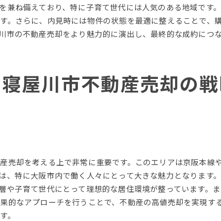
適切な売却キャンペーンの計画
を兼ね備えており、特に子育て世代には人気のある地域です
地域のイベントと連動した売却戦略
す。さらに、内見時には物件の状態を最適に整えることで、
短期間での売却を実現するタイミング
川市の不動産売却をより魅力的に演出し、最終的な成約につ
戦略的なアプローチで寝屋川市不動産売却をスムーズに
効果的なプロジェクト管理の手法
た寝屋川市不動産売却の戦
売却プロセスをスムーズにするステップ
売却チームの役割と協力体制
デジタルツールを活用した効率化戦略
不動産業界の専門知識をフル活用
リスク管理を徹底した安心の売却
産売却を考える上で非常に重要です。このエリアは京阪本線
は、特に大阪市内で働く人々にとって大きな魅力となります
層や子育て世代にとって理想的な居住環境が整っています。
果的なアプローチを行うことで、不動産の高値売却を実現す
す。