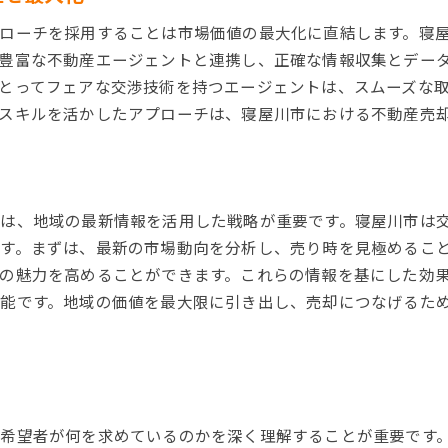
購入者の不安を解消するサポート体制
ローチを採用することは市場価値の最大化に直結します。寝
地域の魅力を最大限に活用した契約条件
豊富な不動産エージェントと連携し、正確な情報収集とデー
販売後のサポート戦略の重要性
とってフェアな交渉技術を持つエージェントは、スムーズな
寝屋川市の魅力を活かして不動産売却を成功させるコツ
スキルを活かしたアプローチは、寝屋川市における不動産売
地元の特色を活かした販売戦略
寝屋川市の歴史と文化を活用
地域密着型のプロモーション活動
は、地域の最新情報を活用した戦略が重要です。寝屋川市は
買い手が求めるライフスタイルを提案
す。まずは、最新の市場動向を分析し、売り時を見極めるこ
自然環境を強調した売却プラン
の魅力を高めることができます。これらの情報を基にした効
地域コミュニティとのつながりを促進
能です。地域の価値を最大限に引き出し、売却につなげるた
寝屋川市不動産売却で高価格を実現するタイミングの見極め
季節ごとの売却メリットを活用
市場の動きをタイムリーに捉える
売却ピークを逃さない情報収集
希望者が何を求めているのかを深く理解することが重要です