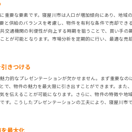
め
買い手のニーズを把握した売却提案
に重要な要素です。寝屋川市は人口が増加傾向にあり、地域
インターネットを駆使した効果的な広報
要と供給のバランスを考慮し、物件を有利な条件で売却でき
買い手目線での魅力的な物件紹介
共交通機関の利便性が向上する時期を狙うことで、買い手の
寝屋川市市場動向を見極める不動産売却の成功法
ことが可能となります。市場分析を定期的に行い、最適な売
市場動向を把握するための情報源
地域の不動産価格推移を分析
売却時期を見極めるための指標
を引きつける
市場をリードするための革新的な戦略
、魅力的なプレゼンテーションが欠かせません。まず重要なの
市場動向に基づく価格調整の重要性
とで、物件の魅力を最大限に引き出すことができます。また、
未来予測を活かした長期戦略
気を伝えることが可能になります。さらに、物件の特徴や地
寝屋川市不動産売却で有利な条件を引き出すポイント
です。こうしたプレゼンテーションの工夫により、寝屋川市
買い手との信頼関係を築く方法
交渉を有利に進めるテクニック
法的手続きを円滑に進めるポイント
値を最大化