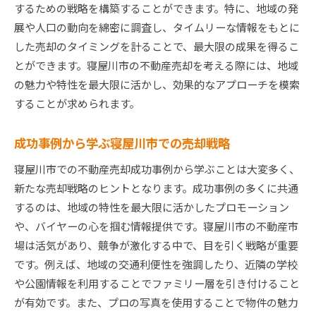
周辺地域との比較で見える競争力の強み
するための戦略を構築することができます。特に、地域の発
展や人口の動向を綿密に調査し、タイムリーな情報をもとに
テクノロジーを活用した新たな売却方法
した売却のタイミングを計ることで、最大限の成果を得るこ
社会変化に対応する売却アプローチ
とができます。寝屋川市の不動産売却を考える際には、地域
市場専門家の意見を活かした戦略構築
の魅力や特性を最大限に活かし、効果的なアプローチを模索
寝屋川市での不動産売却を成功に導く確実な一歩
することが求められます。
成功するための事前準備チェックリスト
信頼できる不動産エージェントの選び方
成功事例から学ぶ寝屋川市での売却戦略
コミュニケーションがもたらす契約成立のカギ
寝屋川市での不動産売却成功事例から学ぶことは大変多く、
不動産売却における法的知識の重要性
新たな売却戦略のヒントとなります。成功事例の多くに共通
費用対効果を考えた売却計画の立案
するのは、地域の特性を最大限に活かしたプロモーション
買い手の心をつかむための交渉ポイント
や、バイヤーの心を掴む情報提供です。寝屋川市の不動産市
場は活気があり、競争が激化する中で、目を引く戦略が重要
です。例えば、地域の交通利便性を強調したり、近隣の学校
や公園情報を利用することでファミリー層を引き付けること
が有効です。また、プロの写真を使用することで物件の魅力