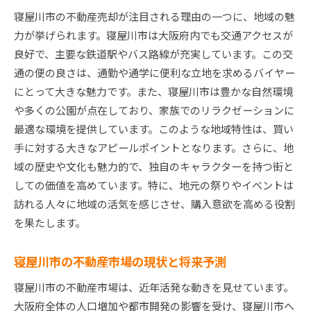
寝屋川市の不動産売却が注目される理由の一つに、地域の魅
プロフェッショナルな査定で適切な価格設定を
力が挙げられます。寝屋川市は大阪府内でも交通アクセスが
広告戦略と地域密着型の売却活動
良好で、主要な鉄道駅やバス路線が充実しています。この交
地域イベントを活用したプロモーション方法
通の便の良さは、通勤や通学に便利な立地を求めるバイヤー
オープンハウスでの印象が売却を左右する
にとって大きな魅力です。また、寝屋川市は豊かな自然環境
寝屋川市の不動産市場を理解して効果的な売却を目
や多くの公園が点在しており、家族でのリラクゼーションに
指す
最適な環境を提供しています。このような地域特性は、買い
市場分析で知る寝屋川市の競争優位性
手に対する大きなアピールポイントとなります。さらに、地
価格動向と売却タイミングの見極め方
域の歴史や文化も魅力的で、独自のキャラクターを持つ街と
しての価値を高めています。特に、地元の祭りやイベントは
地域のニーズを反映した物件改良ポイント
訪れる人々に地域の活気を感じさせ、購入意欲を高める役割
不動産エージェントの活用による効果的な売却
を果たします。
寝屋川市の住環境と生活利便性のPR方法
市場の声を取り入れた柔軟な売却戦略
寝屋川市の不動産市場の現状と将来予測
地域特性を活かした寝屋川市での不動産売却成功の
寝屋川市の不動産市場は、近年活発な動きを見せています。
鍵
大阪府全体の人口増加や都市開発の影響を受け、寝屋川市へ