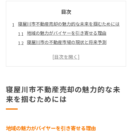
目次
寝屋川市不動産売却の魅力的な未来を掴むためには
地域の魅力がバイヤーを引き寄せる理由
寝屋川市の不動産市場の現状と将来予測
寝屋川市のインフラ発展による不動産価値の向
上
不動産売却における地域特性の活用法
成功事例から学ぶ寝屋川市での売却戦略
市場動向を踏まえた効果的な売却計画
寝屋川市不動産売却の魅力的な未
不動産売却で高価格を実現するための寝屋川市特有
来を掴むためには
の戦略
寝屋川市のバイヤーが求める物件の特徴
高価格を狙うためのリフォームとホームステー
地域の魅力がバイヤーを引き寄せる理由
ジング