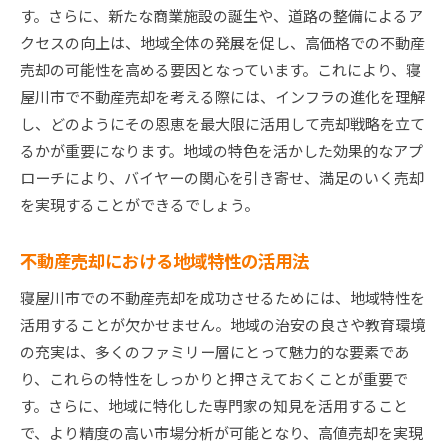
す。さらに、新たな商業施設の誕生や、道路の整備によるア
交渉術で売却価格を引き上げる方法
クセスの向上は、地域全体の発展を促し、高価格での不動産
契約から引き渡しまでのスムーズな進行
売却の可能性を高める要因となっています。これにより、寝
不動産価値を最大限に引き出す寝屋川市での売却ア
屋川市で不動産売却を考える際には、インフラの進化を理解
プローチ
し、どのようにその恩恵を最大限に活用して売却戦略を立て
リノベーションで物件価値をアップする方法
るかが重要になります。地域の特色を活かした効果的なアプ
ローチにより、バイヤーの関心を引き寄せ、満足のいく売却
環境改善による住みやすさのアピール
を実現することができるでしょう。
市場価値を反映した価格設定のテクニック
バイヤー視点で考える内覧対応
不動産売却における地域特性の活用法
デジタルメディアを活用した物件紹介
寝屋川市での不動産売却を成功させるためには、地域特性を
キャッチコピーで心をつかむ広告戦略
活用することが欠かせません。地域の治安の良さや教育環境
寝屋川市不動産売却における最新市場動向を活用す
の充実は、多くのファミリー層にとって魅力的な要素であ
る
り、これらの特性をしっかりと押さえておくことが重要で
最新の政策と市場動向が売却に与える影響
す。さらに、地域に特化した専門家の知見を活用すること
寝屋川市の不動産需要トレンドを読む
で、より精度の高い市場分析が可能となり、高値売却を実現