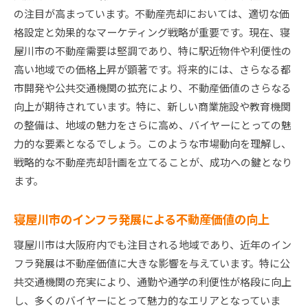
地域の歴史と文化を活かした物件魅力の引き出
の注目が高まっています。不動産売却においては、適切な価
し方
格設定と効果的なマーケティング戦略が重要です。現在、寝
学校区やアクセスの良さを強調するアプローチ
屋川市の不動産需要は堅調であり、特に駅近物件や利便性の
地域コミュニティとの連携でバイヤーの信頼を
高い地域での価格上昇が顕著です。将来的には、さらなる都
得る
市開発や公共交通機関の拡充により、不動産価値のさらなる
自然環境と利便性のバランスを訴求
向上が期待されています。特に、新しい商業施設や教育機関
ポジティブな口コミを生むための地域イベント
の整備は、地域の魅力をさらに高め、バイヤーにとっての魅
参加
力的な要素となるでしょう。このような市場動向を理解し、
戦略的な不動産売却計画を立てることが、成功への鍵となり
地元メディアを活用した効果的なプロモーショ
ます。
ン
寝屋川市で不動産をスムーズに売却するための重要
寝屋川市のインフラ発展による不動産価値の向上
なステップ
初期準備の重要性と具体的なステップ
寝屋川市は大阪府内でも注目される地域であり、近年のイン
フラ発展は不動産価値に大きな影響を与えています。特に公
プロフェッショナルな相談が売却を加速させる
共交通機関の充実により、通勤や通学の利便性が格段に向上
市場調査と価格設定の基本プロセス
し、多くのバイヤーにとって魅力的なエリアとなっていま
魅力を最大限に伝えるための内覧準備