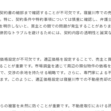
手続きに必要な書類とその準備
契約書の細部まで確認することが不可欠です。寝屋川市での
売却活動の進捗管理とフィードバック
。特に、契約条件や特約事項については慎重に確認し、弁護
トラブル発生時の相談窓口と解決策
を明示しないと、買主との間での問題が発生することがあり
成功する寝屋川市の不動産売却に必要な市場動向の把握
律的なトラブルを避けるためには、契約内容の透明性と誠実
最新の寝屋川市不動産市場データ
市場動向を把握するためのツールの使い方
需要と供給のバランス分析
価格設定が不可欠です。適正価格を設定することで、売主と
エリア別の売却時期の見極め
ることが重要です。市場調査を通じて周辺の類似物件の価格
競合物件の動向とその対策
で、交渉の余地を持たせる戦略です。さらに、専門家による
地元経済の影響と売却戦略
ます。このように、適正価格設定は寝屋川市での不動産売却
寝屋川市不動産売却での失敗を避けるための知識共有
過去の失敗事例から学ぶべき教訓
誤った価格設定による失敗の原因
らの被害を未然に防ぐことが重要です。不動産取引における
売却スケジュールの遅れとそのリスク