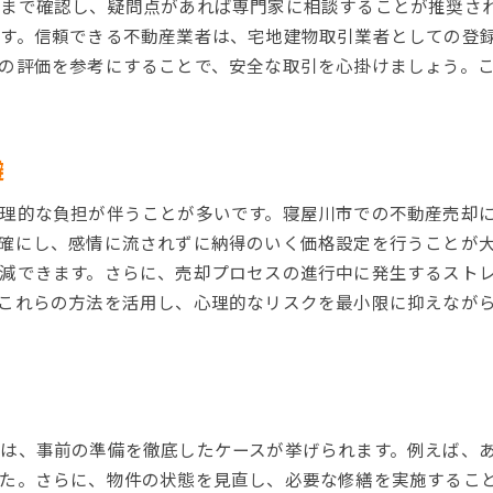
まで確認し、疑問点があれば専門家に相談することが推奨さ
法的問題を避けるための基礎知識
す。信頼できる不動産業者は、宅地建物取引業者としての登
顧客からのフィードバックの重要性
の評価を参考にすることで、安全な取引を心掛けましょう。
不動産売却の成功体験から学ぶ
不動産売却プロセスでの寝屋川市特有の注意点
土地利用規制とその影響
避
物件の評価基準と地域差
理的な負担が伴うことが多いです。寝屋川市での不動産売却
近隣環境の変化と市場への影響
確にし、感情に流されずに納得のいく価格設定を行うことが
コミュニティの意見を考慮した売却計画
減できます。さらに、売却プロセスの進行中に発生するスト
現地調査とその結果の解釈
これらの方法を活用し、心理的なリスクを最小限に抑えなが
地域イベントが不動産市場に与える影響
寝屋川市での不動産売却を最大限に活かす秘訣
売却活動の効率化と効果的な手法
地元メディアを活用した告知戦略
は、事前の準備を徹底したケースが挙げられます。例えば、
オンラインプラットフォームの活用法
た。さらに、物件の状態を見直し、必要な修繕を実施するこ