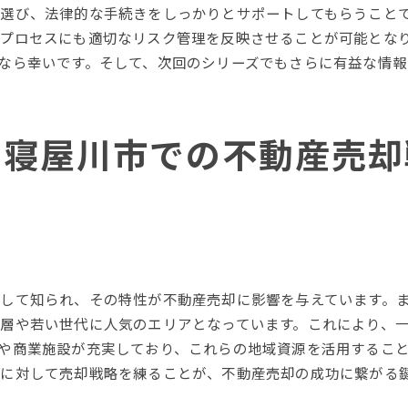
寝屋川市特有の購買層へのアプローチ
選び、法律的な手続きをしっかりとサポートしてもらうこと
売却後のフォローアップ体制
プロセスにも適切なリスク管理を反映させることが可能とな
売主としての信頼性を高める方法
なら幸いです。そして、次回のシリーズでもさらに有益な情
安心と高値を両立する寝屋川市不動産売却のステップ
安心して取引を進めるための準備
た寝屋川市での不動産売却
高値売却を実現するための交渉術
買い手の信頼を得るための透明性
売却完了までの流れと各ステップの重要性
確実な契約締結のためのチェックリスト
長期的な地域価値を考慮した売却戦略
して知られ、その特性が不動産売却に影響を与えています。
層や若い世代に人気のエリアとなっています。これにより、
や商業施設が充実しており、これらの地域資源を活用するこ
に対して売却戦略を練ることが、不動産売却の成功に繋がる