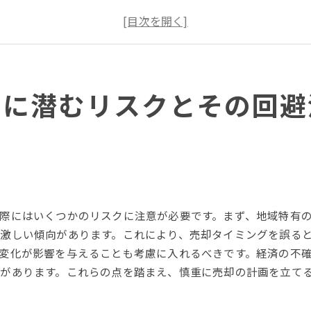
適正価格設定の重要性とその方法
詐欺や違法業者への対策
不動産売却における心理的リスクの回避
寝屋川市でのリスク管理の成功事例
却に潜むリスクとその回避
地域特性を活かした寝屋川市での不動産売却戦略
寝屋川市の地域特性とその影響
市場トレンドを読むためのデータ分析
地域の魅力を最大限に伝える方法
効果的なプロモーション戦略
買い手にとって魅力的な物件条件
際にはいくつかのリスクに注意が必要です。まず、地域特有
地域の専門家との連携による戦略構築
激しい傾向があります。これにより、売却タイミングを誤る
トラブルを未然に防ぐための寝屋川市不動産売却ガイド
変化が影響を与えることも考慮に入れるべきです。経済の不
売却前に確認すべき重要ポイント
があります。これらの点を踏まえ、慎重に売却の計画を立て
寝屋川市での不動産売却契約の流れ
仲介業者選びのポイントと注意点