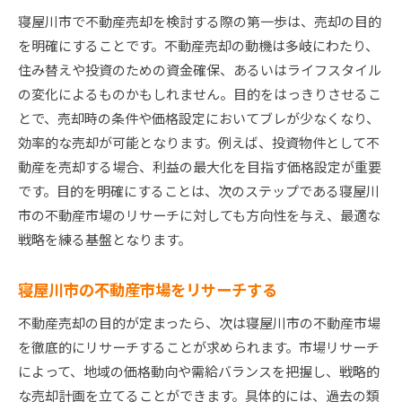
売却時期に応じた戦略を立てる
寝屋川市で不動産売却を検討する際の第一歩は、売却の目的
競合物件の動向を調査する
を明確にすることです。不動産売却の動機は多岐にわたり、
寝屋川市の地域特性を活かした物件の魅力最大化術
住み替えや投資のための資金確保、あるいはライフスタイル
寝屋川市の魅力を物件に反映させる
の変化によるものかもしれません。目的をはっきりさせるこ
地域の生活環境を物件紹介で強調する
とで、売却時の条件や価格設定においてブレが少なくなり、
効率的な売却が可能となります。例えば、投資物件として不
学校や商業施設の利便性をアピール
動産を売却する場合、利益の最大化を目指す価格設定が重要
地元の特徴を活かした物件のブランディング
です。目的を明確にすることは、次のステップである寝屋川
物件内覧で地域の良さを伝える方法
市の不動産市場のリサーチに対しても方向性を与え、最適な
地域密着型のプロモーション戦略
戦略を練る基盤となります。
売却価格を最大化するための戦略的プランニング
売却価格設定のためのマーケット分析
寝屋川市の不動産市場をリサーチする
価格交渉を有利に進めるための準備
不動産売却の目的が定まったら、次は寝屋川市の不動産市場
競合物件との差別化ポイントを見つける
を徹底的にリサーチすることが求められます。市場リサーチ
売却プロモーションの効果的活用方法
によって、地域の価格動向や需給バランスを把握し、戦略的
価格再評価を行うタイミングを見定める
な売却計画を立てることができます。具体的には、過去の類