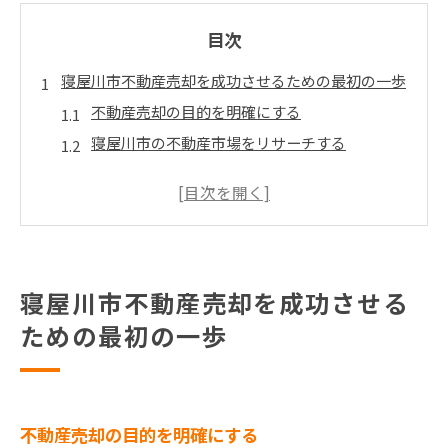
目次
寝屋川市不動産売却を成功させるための最初の一歩
不動産売却の目的を明確にする
寝屋川市の不動産市場をリサーチする
適正な売却価格を設定する
信頼できる不動産エージェントを選ぶ
売却プロセスの基本を理解する
不動産売却のタイミングを見極める
寝屋川市不動産売却を成功させる
不動産売却の市場動向を理解し賢く売却を進める
ための最初の一歩
寝屋川市の最新不動産市場動向をチェック
経済指標が不動産市場に与える影響
地域別の需要と供給バランスを把握する
不動産価格の変動要因を分析する
不動産売却の目的を明確にする