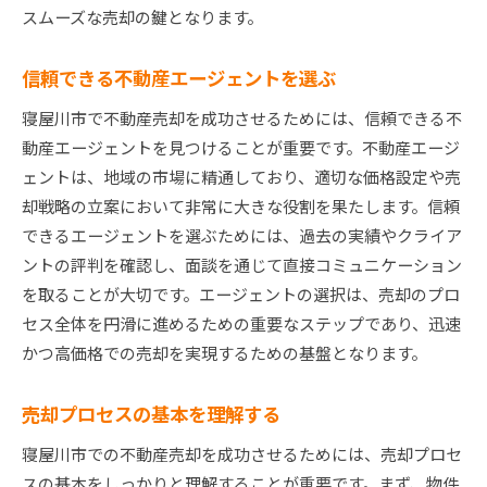
スムーズな売却の鍵となります。
エネルギー効率を高める改装方法
物件の魅力を引き立てる小物の使い方
信頼できる不動産エージェントを選ぶ
不動産売却で避けたい落とし穴とその対策
寝屋川市で不動産売却を成功させるためには、信頼できる不
よくある失敗事例とその回避策
動産エージェントを見つけることが重要です。不動産エージ
法律や規制の変化に対応する方法
ェントは、地域の市場に精通しており、適切な価格設定や売
内覧での印象を悪化させないための対策
却戦略の立案において非常に大きな役割を果たします。信頼
できるエージェントを選ぶためには、過去の実績やクライア
売却プロセスでのコミュニケーションの重要性
ントの評判を確認し、面談を通じて直接コミュニケーション
交渉で不利にならないためのポイント
を取ることが大切です。エージェントの選択は、売却のプロ
売却後のトラブルを防ぐために
セス全体を円滑に進めるための重要なステップであり、迅速
寝屋川市で賢く不動産を売却するための成功事例紹
かつ高価格での売却を実現するための基盤となります。
介
高価格で売却に成功した事例から学ぶ
売却プロセスの基本を理解する
地域特性を活かした売却成功事例
寝屋川市での不動産売却を成功させるためには、売却プロセ
短期間での売却を実現したテクニック
スの基本をしっかりと理解することが重要です。まず、物件