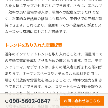
力を大幅にアップさせることができます。さらに、エネルギ
ー効率の良い設備の導入は、環境への配慮を示すだけでな
く、将来的な光熱費の削減にも繋がり、高価格での売却が期
待できます。これにより、寝屋川市での不動産売却がよりス
ムーズかつ有利に進むことが可能です。
トレンドを取り入れた空間提案
近年のインテリアトレンドを取り入れることは、寝屋川市で
の不動産売却を成功させるための鍵となります。特に、モダ
ンでミニマルなデザインは、多くの購入者に好まれる傾向が
あります。オープンスペースやナチュラルな素材を活用し、
明るく開放的な雰囲気を演出することで、物件の魅力を引き
立てることができます。また、スマートホーム技術を取り入
れることも、新しいライフスタイルを求める買い手にアピー
090-5662-0647
ルする有効な手段です。これにより、寝屋川市の不動産市場
お問い合わせはこちら
で物件を際立たせ、高価格での売却に繋がります。