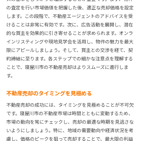
買い手の心を掴むプロモーション事例
の査定を行い市場価値を把握した後、適正な売却価格を設定
交渉を成功させた秘訣を探る
します。この段階で、不動産エージェントのアドバイスを受
成功者に学ぶ売却後のフォロー方法
けることは非常に有効です。次に、広告活動を展開し、潜在
的な買主を効果的に引き寄せることが求められます。オンラ
インリスティングや現地見学会を活用し、物件の魅力を最大
限にアピールしましょう。そして、買主との交渉を経て、契
約締結に至ります。各ステップでの細かな注意点を理解する
ことで、寝屋川市の不動産売却はよりスムーズに進行しま
す。
不動産売却のタイミングを見極める
不動産売却の成功には、タイミングを見極めることが不可欠
です。寝屋川市の不動産市場は時間とともに変動するため、
市場の動向を常にチェックし、売却の最適な時期を見逃さな
いようにしましょう。特に、地域の需要動向や経済状況を考
慮し、価格のピークを狙って売却することで、最大限の利益