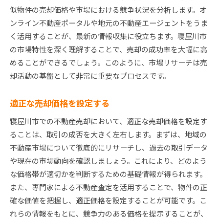
似物件の売却価格や市場における競争状況を分析します。オ
買い手の視点を取り入れた価格戦略
ンライン不動産ポータルや地元の不動産エージェントをうま
寝屋川市の不動産売却をスムーズに進めるための秘
く活用することが、最新の情報収集に役立ちます。寝屋川市
訣
の市場特性を深く理解することで、売却の成功率を大幅に高
売却プロセスの流れを把握する
めることができるでしょう。このように、市場リサーチは売
必要な書類と手続きを事前に準備する
却活動の基盤として非常に重要なプロセスです。
内覧時の準備と心構え
売却活動の進捗を定期的に確認する
適正な売却価格を設定する
取引完了までのサポートを受ける
寝屋川市での不動産売却において、適正な売却価格を設定す
法律面での注意点を抑える
ることは、取引の成否を大きく左右します。まずは、地域の
物件価値を引き上げるためのインテリアとリノベー
不動産市場について徹底的にリサーチし、過去の取引データ
ション提案
や現在の市場動向を確認しましょう。これにより、どのよう
リノベーションによる価値向上のポイント
な価格帯が適切かを判断するための基礎情報が得られます。
また、専門家による不動産査定を活用することで、物件の正
購入者にアピールするインテリアデザイン
確な価値を把握し、適正価格を設定することが可能です。こ
費用対効果が高いリフォームアイデア
れらの情報をもとに、競争力のある価格を提示することが、
トレンドを取り入れた空間提案