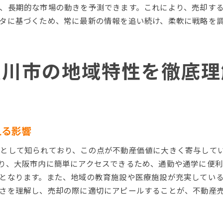
オープンハウスでの印象を最大化する方法
、長期的な市場の動きを予測できます。これにより、売却す
写真と動画を用いた魅力的な物件紹介
タに基づくため、常に最新の情報を追い続け、柔軟に戦略を
プロモーション結果を分析し次に活かす
寝屋川市不動産売却後に欠かせない手続きを忘れずに
所有権移転登記の手続きと注意点
屋川市の地域特性を徹底理
売却後に必要な税務処理の流れ
アフターフォローで売却の信頼を確保する方法
住民票の移動と公共料金の手続き
売却後の資金管理と再投資の考え方
える影響
売却後に知っておくべき法的義務
として知られており、この点が不動産価値に大きく寄与して
り、大阪市内に簡単にアクセスできるため、通勤や通学に便
となります。また、地域の教育施設や医療施設が充実してい
さを理解し、売却の際に適切にアピールすることが、不動産