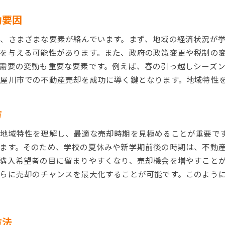
売却に向けたスケジュール管理の仕方
動要因
寝屋川市での不動産売却に必要な準備資金
、さまざまな要素が絡んでいます。まず、地域の経済状況が
売却時の心構えとトラブル回避策
を与える可能性があります。また、政府の政策変更や税制の
物件価値を高める寝屋川市での効果的なリフォーム戦略
需要の変動も重要な要素です。例えば、春の引っ越しシーズ
リフォーム箇所の優先順位を決める方法
屋川市での不動産売却を成功に導く鍵となります。地域特性
寝屋川市の市場に適したリフォームスタイル
費用対効果の高いリフォームの選び方
方
環境に優しいリフォームで価値を上げる
地域特性を理解し、最適な売却時期を見極めることが重要で
専門家の意見を取り入れたリフォーム計画
ます。そのため、学校の夏休みや新学期前後の時期は、不動
リフォーム後の物件アピールポイント
購入希望者の目に留まりやすくなり、売却機会を増やすこと
寝屋川市で不動産売却する際の重要書類のチェック方法
らに売却のチャンスを最大化することが可能です。このよう
売却に必要な基本書類一覧
書類の整合性を確認するポイント
重要書類の準備手順と注意点
方法