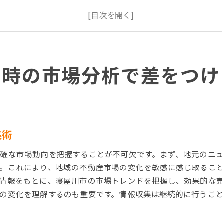
地域特性を活かした売却時期の見極め方
競合物件の分析で売却成功率を上げる方法
最新の市場データを活用した価格設定のコツ
寝屋川市での不動産市場予測とその活用方法
却時の市場分析で差をつけ
不動産売却前に寝屋川市の地域特性を徹底理解
寝屋川市の生活環境が不動産価値に与える影響
地域の教育施設や商業施設が売却に有利な理由
交通アクセスと不動産売却の関連性を探る
寝屋川市の歴史と文化が不動産売却に与える影響
集術
地域住民のライフスタイルと不動産市場の関係
確な市場動向を把握することが不可欠です。まず、地元のニ
将来の都市計画とその不動産へのインパクト
。これにより、地域の不動産市場の変化を敏感に感じ取るこ
寝屋川市での不動産売却を成功に導く準備のコツ
情報をもとに、寝屋川市の市場トレンドを把握し、効果的な
売却前の物件評価とその重要性
の変化を理解するのも重要です。情報収集は継続的に行うこ
効果的なメンテナンスで印象を高める方法
不動産エージェント選びのポイント