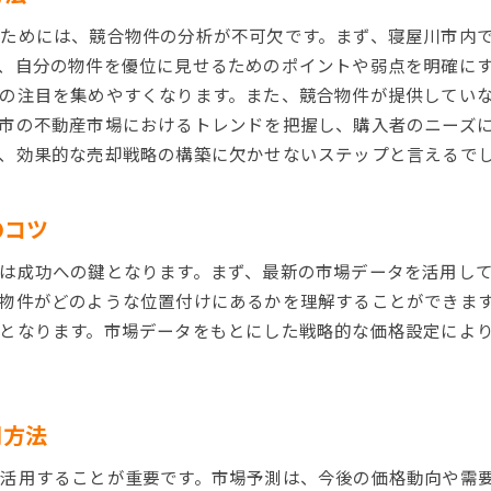
電子化書類の活用で効率化を図る方法
ためには、競合物件の分析が不可欠です。まず、寝屋川市内
法的トラブルを防ぐための書類管理法
、自分の物件を優位に見せるためのポイントや弱点を明確に
不動産専門家による書類確認の重要性
の注目を集めやすくなります。また、競合物件が提供してい
最良の条件を引き出す寝屋川市での交渉術
市の不動産市場におけるトレンドを把握し、購入者のニーズ
交渉前に準備すべき情報と戦略
、効果的な売却戦略の構築に欠かせないステップと言えるで
価格交渉で譲れないポイントの整理法
バイヤー心理を理解した交渉テクニック
のコツ
柔軟な交渉スタイルで信頼を築く方法
は成功への鍵となります。まず、最新の市場データを活用し
契約条件を有利に導くための工夫
物件がどのような位置付けにあるかを理解することができま
交渉後のフォローアップで関係を維持する
となります。市場データをもとにした戦略的な価格設定によ
プロモーションで差をつける寝屋川市の不動産売却戦略
効果的な広告媒体の選び方
地域特性を活かしたマーケティング戦略
用方法
SNSを活用したプロモーションのメリット
活用することが重要です。市場予測は、今後の価格動向や需