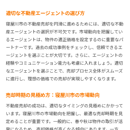
寝屋川市での手数料の比較とその選び方
手数料見直しによるリスク管理の重要性
適切な不動産エージェントの選び方
理想の価格を実現する寝屋川市の不動産売却実践ガ
寝屋川市の不動産売却を円滑に進めるためには、適切な不動
イド
産エージェントの選択が不可欠です。市場動向を把握してい
売却計画の立て方とその実際の進め方
るエージェントは、物件の適正価格を設定するのに重要なパ
寝屋川市の買い手に響くセールスポイントの確
ートナーです。過去の成功事例をチェックし、信頼できるエ
立
ージェントを選ぶことが大切です。さらに、エージェントの
売却プロセスをスムーズにするための準備
経験やコミュニケーション能力も考慮に入れましょう。適切
市場の変化に応じた柔軟な売却戦略
なエージェントを選ぶことで、売却プロセス全体がスムーズ
に進行し、理想の価格での売却が実現しやすくなります。
見込買い手を引き寄せるための公開戦略
売却後の手続きと注意点
売却時期の見極め方：寝屋川市の市場動向
寝屋川市不動産売却の鍵成功へ導く手数料管理のコ
ツ
不動産売却の成功は、適切なタイミングの見極めにかかって
います。寝屋川市の市場動向を把握し、最適な売却時期を見
手数料と売却利益のバランスを取る方法
定めることが重要です。一般的に、春や秋は物件の取引が活
寝屋川市での適切な手数料管理の実例
発になるため、売却価格が高くなる傾向にあります。一方