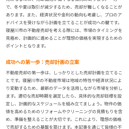
手数料設定が売却成功に与える影響
で、冬や夏は取引が減少するため、売却が難しくなることが
売却利益を最大化するための手数料活用法
あります。また、経済状況や金利の動向も考慮し、プロのア
コストと利益を見直すための手数料管理術
ドバイスを受けながら計画を立てることが成功への鍵です。
成功事例から学ぶ手数料管理と売却戦略
寝屋川市の不動産売却を考える際には、市場のタイミングを
見極め、計画的に進めることが理想の価格を実現するための
売却をスムーズに寝屋川市の不動産売却で活かすべ
ポイントとなります。
き戦略
寝屋川市の不動産売却を成功に導く準備
成功への第一歩：売却計画の立案
買い手を惹きつけるためのプロモーション戦略
不動産売却の第一歩は、しっかりとした売却計画を立てるこ
エージェントと協力し売却をスムーズに進める
とです。寝屋川市の不動産市場は地域の特性や経済状況によ
方法
り変動するため、最新のデータを活用しながら市場を分析し
売却計画の見直しと改善ポイント
ます。適切な売却時期を選定したら、具体的な売却目標を設
迅速で確実な売却を促進するツールの活用
定し、計画的なスケジュールを組み立てましょう。物件の価
寝屋川市市場の特性を活かした売却戦略
値を高めるためのリフォームやクリーニングの見積もりを含
め、準備を整えることが大切です。これにより、理想の価格
で売却するための基盤を築けます。本記事を通じて皆様の不