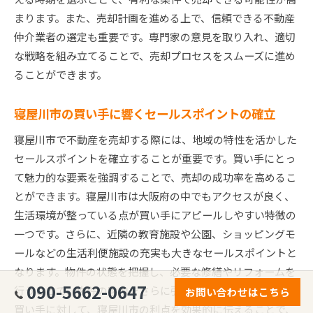
まります。また、売却計画を進める上で、信頼できる不動産
仲介業者の選定も重要です。専門家の意見を取り入れ、適切
な戦略を組み立てることで、売却プロセスをスムーズに進め
ることができます。
寝屋川市の買い手に響くセールスポイントの確立
寝屋川市で不動産を売却する際には、地域の特性を活かした
セールスポイントを確立することが重要です。買い手にとっ
て魅力的な要素を強調することで、売却の成功率を高めるこ
とができます。寝屋川市は大阪府の中でもアクセスが良く、
生活環境が整っている点が買い手にアピールしやすい特徴の
一つです。さらに、近隣の教育施設や公園、ショッピングモ
ールなどの生活利便施設の充実も大きなセールスポイントと
なります。物件の状態を把握し、必要な修繕やリフォームを
090-5662-0647
行うことで、物件の魅力をさらに引き出すことが可能です。
お問い合わせはこちら
買い手に対して、寝屋川市の利点を効果的に伝えることで、