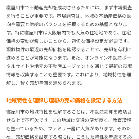
手数料交渉のポイントとその効果
寝屋川市で不動産売却を成功させるためには、まず市場調査
を行うことが重要です。市場調査は、地域の不動産価格の動
コスト削減のためのDIY術
向や需要と供給のバランスを把握するための基盤となりま
エージェントとの契約条件を見直す方法
す。特に寝屋川市は大阪府内でも人気の住宅地であり、住宅
寝屋川市での売却成功事例から学ぶ手数料節約
価格の変動が激しいことから、適切な価格設定が必要です。
法
類似物件の最近の売却価格を確認することで、売却を有利に
不動産売却におけるコスト管理の重要性
進めることが可能になります。また、オンライン不動産ポー
寝屋川市の不動産市場地域特性を活かした売却戦略
タルサイトや地元の不動産エージェントを通じて最新の市場
寝屋川市の人口動態と不動産市場への影響
情報を収集することも重要です。これにより、地域特性を理
地域特性に基づく適切なプライシング戦略
解し、賢く売却準備を進められます。
寝屋川市の人気エリアと売却タイミング
地域特性を理解し理想の売却価格を設定する方法
地域特性を活かした効果的なプロモーション法
地元の買い手を惹きつけるアプローチ
寝屋川市の地域特性を理解することは、不動産売却を成功さ
せる上で不可欠です。この地域は交通の便が良く、教育環境
寝屋川市不動産市場の最新トレンドを知る
も整っているため、ファミリー層に人気があります。そのた
手数料を抑えつつ寝屋川市での不動産を高く売る方
め、売却価格を設定する際には、こうした特性を考慮する必
法