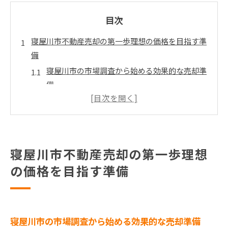
目次
寝屋川市不動産売却の第一歩理想の価格を目指す準
備
寝屋川市の市場調査から始める効果的な売却準
備
地域特性を理解し理想の売却価格を設定する方
法
物件価値を高めるための改修とその効果
適切な不動産エージェントの選び方
寝屋川市不動産売却の第一歩理想
売却時期の見極め方：寝屋川市の市場動向
の価格を目指す準備
成功への第一歩：売却計画の立案
賢い手数料の抑え方寝屋川市での売却成功の秘訣
寝屋川市での不動産売却手数料の仕組みを理解
寝屋川市の市場調査から始める効果的な売却準備
する