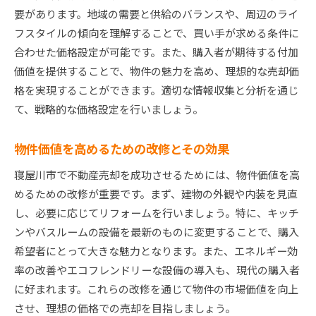
要があります。地域の需要と供給のバランスや、周辺のライ
市場価値を維持しながら手数料を見直す
フスタイルの傾向を理解することで、買い手が求める条件に
効果的なマーケティング戦略で売却価格を最大
合わせた価格設定が可能です。また、購入者が期待する付加
化
価値を提供することで、物件の魅力を高め、理想的な売却価
プロフェッショナル写真撮影の重要性
格を実現することができます。適切な情報収集と分析を通じ
物件の見せ方で売却価格を引き上げるコツ
て、戦略的な価格設定を行いましょう。
手数料節約と高価格売却の両立を目指す
物件価値を高めるための改修とその効果
寝屋川市での高評価を得るための売却戦略
寝屋川市不動産売却で失敗しないための手数料見直
寝屋川市で不動産売却を成功させるためには、物件価値を高
し術
めるための改修が重要です。まず、建物の外観や内装を見直
売却前に知っておきたい手数料の基本
し、必要に応じてリフォームを行いましょう。特に、キッチ
ンやバスルームの設備を最新のものに変更することで、購入
手数料を見直すことで得られる売却利益の最大
希望者にとって大きな魅力となります。また、エネルギー効
化
率の改善やエコフレンドリーな設備の導入も、現代の購入者
不動産エージェントの選び方と手数料交渉術
に好まれます。これらの改修を通じて物件の市場価値を向上
見積もり比較で手数料を最適化する方法
させ、理想の価格での売却を目指しましょう。