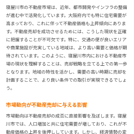
寝屋川市の不動産市場は、近年、都市開発やインフラの整備
物件価値を最大化するリフォーム提案
が進む中で活発化しています。大阪府内でも特に住宅需要が
プロの視点で見る価格交渉のコツ
高まっており、これに伴って不動産価格も上昇傾向にありま
売却前に知っておきたい税務の基本
す。不動産売却を成功させるためには、こうした現状を正確
寝屋川市不動産売却最新トレンドを押さえて高値を
に把握することが不可欠です。特に、交通の便が良いエリア
目指す
や商業施設が充実している地域は、より高い需要と価格が期
最新トレンドが示す売却のタイミング
待されています。このように、寝屋川市内における不動産市
SNSを活用した効果的な宣伝方法
場の現状を理解することは、売却戦略を立てる上での第一歩
となります。地域の特性を活かし、需要の高い時期に売却を
バーチャルツアーで内覧を効率化
計画することで、より良い条件での取引が実現できるでしょ
エコフレンドリーな物件が人気の理由
う。
投資家に注目される地域の魅力
新築と中古の需要変化を読み解く
市場動向が不動産売却に与える影響
地域の魅力を活かす寝屋川市不動産売却の鍵とは
市場動向は不動産売却の成否に直接影響を及ぼします。寝屋
寝屋川市の住環境の魅力とは
川市では、人口増加と共に住宅需要が増しており、これが不
周辺施設と交通アクセスの利便性
動産価格の上昇を後押ししています。しかし、経済情勢の変