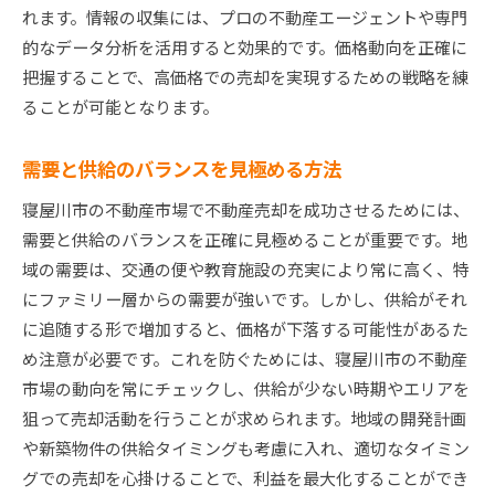
れます。情報の収集には、プロの不動産エージェントや専門
価格トレンド分析の重要性
的なデータ分析を活用すると効果的です。価格動向を正確に
近隣の再開発プロジェクトと影響
把握することで、高価格での売却を実現するための戦略を練
政策変更が市場に与える影響
ることが可能となります。
将来の市場予測と売却戦略
寝屋川市で成功する不動産売却高価格を狙う秘訣
需要と供給のバランスを見極める方法
高価格で売却するためのスタートガイド
寝屋川市の不動産市場で不動産売却を成功させるためには、
優位性を生む物件の魅力ポイント
需要と供給のバランスを正確に見極めることが重要です。地
売却戦略の柔軟な見直し方法
域の需要は、交通の便や教育施設の充実により常に高く、特
にファミリー層からの需要が強いです。しかし、供給がそれ
広告戦略とプロモーションの最適化
に追随する形で増加すると、価格が下落する可能性があるた
買い手への訴求力を高める方法
め注意が必要です。これを防ぐためには、寝屋川市の不動産
最新技術を活用した売却戦略
市場の動向を常にチェックし、供給が少ない時期やエリアを
寝屋川市不動産売却のプロが教える賢く売るステッ
狙って売却活動を行うことが求められます。地域の開発計画
プ
や新築物件の供給タイミングも考慮に入れ、適切なタイミン
売却前に準備すべき書類一覧
グでの売却を心掛けることで、利益を最大化することができ