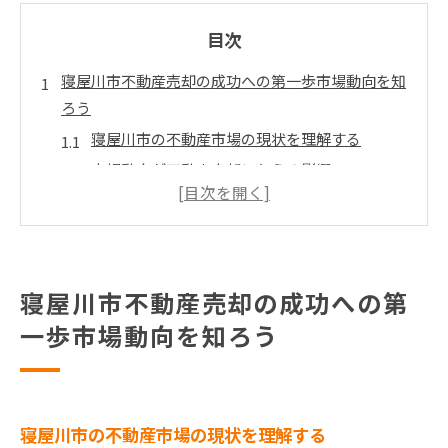
目次
寝屋川市不動産売却の成功への第一歩市場動向を知
ろう
寝屋川市の不動産市場の現状を理解する
市場動向が不動産売却に与える影響
寝屋川市エリアでの価格動向を把握しよう
需要と供給のバランスを見極める方法
地域の特性を活かした売却戦略
季節の変動を考慮した売却タイミング
寝屋川市不動産売却の成功への第
高価格で売却するために寝屋川市の不動産市場を分
一歩市場動向を知ろう
析
地域別の価格動向を徹底分析
査定価格を引き上げるポイント
寝屋川市の不動産市場の現状を理解する
競合物件との比較で差をつける