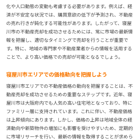
地域イベントがもたらす付加価値
化や人口動態の変動も考慮する必要があります。例えば、経
景観と自然環境のアピールポイント
済が不安定な状況では、購買意欲の低下が予測され、不動産
地域コミュニティの強みを生かす
の売れ行きが鈍化する可能性があります。したがって、寝屋
川市の不動産売却を成功させるためには、常に市場の最新情
学校区や教育環境がもたらす付加価値
報を把握し、適切なタイミングで売却を行うことが重要で
寝屋川市不動産売却のポイントスムーズな取引を実
す。特に、地域の専門家や不動産業者からの情報を活用する
現するには
ことで、より高い価格での売却が可能となるでしょう。
プロの仲介業者を選ぶ際のチェックポイント
売却プロセスをスムーズにする準備
寝屋川市エリアでの価格動向を把握しよう
契約書の要点と注意点
寝屋川市エリアでの不動産価格の動向を把握することは、不
内覧時に気をつけたいポイント
動産売却を成功させるための重要なステップです。近年、寝
売却後の手続きと注意事項
屋川市は大阪府内でも人気の高い住宅地となっており、特に
買い手の心理を理解した対応法
ファミリー層に支持されています。これに伴い、不動産価格
不動産売却に必須寝屋川市の市場動向を徹底解説
は上昇傾向にあります。しかし、価格の上昇は地域全体の経
市場動向を定期的にチェックする理由
済動向や新築物件の増加にも影響を受けやすいため、定期的
に市場リサーチを行い、最新の情報を取得することが求めら
地域特有の市場変動要因を理解する