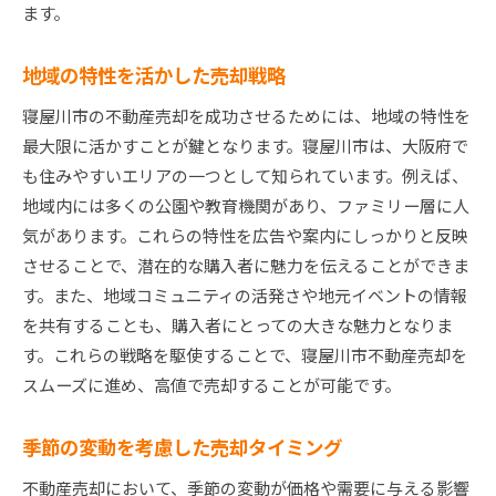
オンラインでの物件掲載のコツ
ます。
内覧時に押さえるべきポイント
地域の特性を活かした売却戦略
価格交渉を有利に進めるテクニック
売却後の手続きと落とし穴
寝屋川市の不動産売却を成功させるためには、地域の特性を
売却成功事例から学ぶ実践法
最大限に活かすことが鍵となります。寝屋川市は、大阪府で
も住みやすいエリアの一つとして知られています。例えば、
地域内には多くの公園や教育機関があり、ファミリー層に人
気があります。これらの特性を広告や案内にしっかりと反映
させることで、潜在的な購入者に魅力を伝えることができま
す。また、地域コミュニティの活発さや地元イベントの情報
を共有することも、購入者にとっての大きな魅力となりま
す。これらの戦略を駆使することで、寝屋川市不動産売却を
スムーズに進め、高値で売却することが可能です。
季節の変動を考慮した売却タイミング
不動産売却において、季節の変動が価格や需要に与える影響