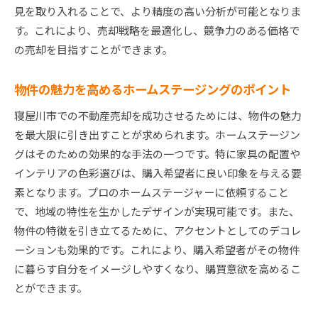
人気の間取りとその理由
見を取り入れることで、より精度の高い分析が可能となりま
す。これにより、売却戦略を最適化し、競争力のある価格で
エリア別人気物件の特徴
の売却を目指すことができます。
需要が高い設備や仕様とは
新築と中古物件の人気トレンド
物件の魅力を高めるホームステージングのポイント
地域住民の生活スタイルと人気物件
寝屋川市での不動産売却を成功させるためには、物件の魅力
投資用物件としての人気の理由
を最大限に引き出すことが求められます。ホームステージン
不動産売却を成功させるための法律面での注意点と
グはそのための効果的な手法の一つです。特に家具の配置や
心得
インテリアの色彩選びは、購入希望者に良い印象を与える要
売却契約における法的留意点
素となります。プロのホームステージャーに依頼すること
税金と費用についての基礎知識
で、地域の特性を生かしたデザインが実現可能です。また、
トラブル回避のための事前準備
物件の特徴を引き立てるために、アクセントとしてのデコレ
ーションも効果的です。これにより、購入希望者がその物件
物件の法的検査と対応策
に暮らす自分をイメージしやすくなり、購買意欲を高めるこ
消費者保護法とその対応方法
とができます。
弁護士を活用した売却サポート
寝屋川市の売却成功事例から学ぶ高値売却のポイン