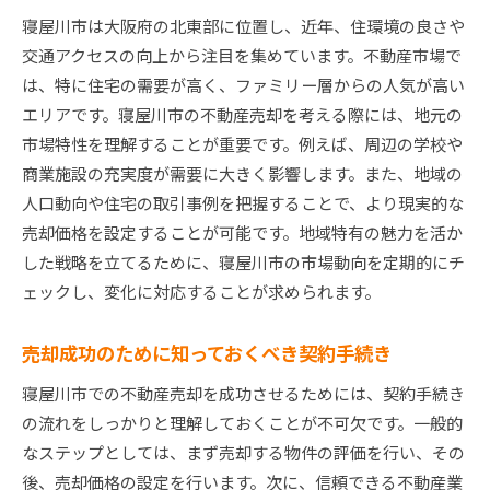
寝屋川市は大阪府の北東部に位置し、近年、住環境の良さや
特定地域向けプロモーションの重要性
交通アクセスの向上から注目を集めています。不動産市場で
近隣住民の声を活かす方法
は、特に住宅の需要が高く、ファミリー層からの人気が高い
寝屋川市の教育環境をセールスポイントに
エリアです。寝屋川市の不動産売却を考える際には、地元の
大阪府寝屋川市における不動産市場の最新動向を把
市場特性を理解することが重要です。例えば、周辺の学校や
握する
商業施設の充実度が需要に大きく影響します。また、地域の
最新の住宅価格動向とその要因
人口動向や住宅の取引事例を把握することで、より現実的な
人口動態の変化が不動産市場に与える影響
売却価格を設定することが可能です。地域特有の魅力を活か
した戦略を立てるために、寝屋川市の市場動向を定期的にチ
大阪府内での寝屋川市の競争力を検討
ェックし、変化に対応することが求められます。
地域開発計画が市場に与える影響
政府政策とその影響を踏まえた戦略
売却成功のために知っておくべき契約手続き
不動産市場の季節性を活かした売却タイミング
寝屋川市での不動産売却を成功させるためには、契約手続き
寝屋川市での物件価値を最大化するための具体的な
の流れをしっかりと理解しておくことが不可欠です。一般的
方法
なステップとしては、まず売却する物件の評価を行い、その
リフォームとリノベーションのコストと効果
後、売却価格の設定を行います。次に、信頼できる不動産業