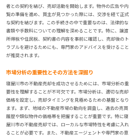
適切な価格設定のための査定方法
者との契約を結び、売却活動を開始します。物件の広告や内
エネルギー効率改善による価値向上
覧の準備を進め、買主が見つかった際には、交渉を経て正式
市場トレンドを取り入れたインテリアデザイン
な契約を結びます。この手続きの中で重要なのは、法律的な
オンラインプロモーションの活用法
書類や手数料についての理解を深めることです。特に、譲渡
所得税や住民税、契約書の内容を事前に確認し、売却後のト
買い手を引き付けるプロフェッショナルな写真
ラブルを避けるためにも、専門家のアドバイスを受けること
撮影
が推奨されます。
プロのサポートを活用した寝屋川市不動産売却の秘
訣
市場分析の重要性とその方法を深掘り
信頼できる不動産エージェントの選び方
寝屋川市の不動産売却を成功させるためには、市場分析の重
不動産コンサルタントを活用する方法
要性を理解することが不可欠です。市場分析は、適切な売却
法的アドバイザーを活用した安心の売却
価格を設定し、売却タイミングを見極めるための基盤となり
プロの交渉術を学ぶメリット
ます。まず、地域の不動産市場の動向を調査し、過去の売買
売却手続きの効率化を図るサポート
履歴や類似物件の価格帯を把握することが重要です。特に寝
人脈を活かした売却活動の展開
屋川市の不動産売却では、ローカルな市場特性を考慮に入れ
寝屋川市ではどのような物件が人気かを分析する
ることが必要です。また、不動産エージェントや専門家の意