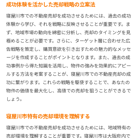
成功体験を活かした売却戦略の立案法
ト
寝屋川市での不動産売却を成功させるためには、過去の成功
成功事例に学ぶ売却計画の立案法
体験から学び、それを戦略に反映させることが重要です。ま
高評価を得た物件の共通点
ず、地域市場の動向を綿密に分析し、売却のタイミングを見
価格交渉の成功事例とそのテクニック
極めることが必要です。さらに、ターゲット層に合わせた広
時間をかけずに売却を実現した秘訣
告戦略を策定し、購買意欲を引き出すための魅力的なメッセ
顧客満足度を高めるための工夫
ージを作成することがポイントとなります。また、過去の成
地元コミュニティを活かした売却事例
功事例から得た知識を活用し、物件の強みを効果的にアピー
ルする方法を考案することが、寝屋川市での不動産売却の成
功に繋がります。これらの戦略を駆使することで、あなたの
物件の価値を最大化し、高値での売却を狙うことができるで
しょう。
寝屋川市特有の売却環境を理解する
寝屋川市での不動産売却を成功させるためには、地域特有の
売却環境を理解することが重要です。寝屋川市は大阪府内で