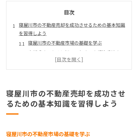
目次
寝屋川市の不動産売却を成功させるための基本知識
を習得しよう
寝屋川市の不動産市場の基礎を学ぶ
売却成功のために知っておくべき契約手続き
市場分析の重要性とその方法を深掘り
物件の魅力を高めるホームステージングのポイ
ント
成功体験を活かした売却戦略の立案法
寝屋川市の不動産売却を成功させ
寝屋川市特有の売却環境を理解する
るための基本知識を習得しよう
地域の魅力を活かした寝屋川市の高値売却戦略とは
地域資源を最大限活用する方法
寝屋川市の生活環境をアピールするポイント
寝屋川市の不動産市場の基礎を学ぶ
地元ならではのイベントと不動産売却の関係