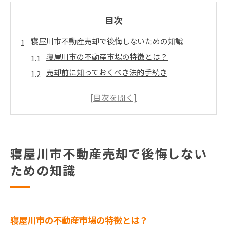
目次
寝屋川市不動産売却で後悔しないための知識
寝屋川市の不動産市場の特徴とは？
売却前に知っておくべき法的手続き
物件の価値を左右する要因
売却のタイミングが重要な理由
信頼できる不動産業者の選び方
不動産売却における税金の基礎知識
寝屋川市不動産売却で後悔しない
高値売却を目指すなら寝屋川市不動産市場を知ろう
ための知識
現在の寝屋川市の不動産市場動向
需要と供給から見る価格変動
人気エリアとその理由
地価上昇に影響を与える要素
寝屋川市の不動産市場の特徴とは？