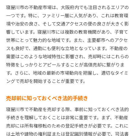
買い手が注目するポイント
寝屋川市の不動産市場は、大阪府内でも注目されるエリアの
将来的な市場予測と未来展望
一つです。特に、ファミリー層に人気があり、これは教育環
寝屋川市不動産売却成功のための実践的な戦略
境や治安の良さ、そして交通アクセスの便の良さが大きく影
物件の魅力を引き出す写真撮影テクニック
響しています。寝屋川市には複数の教育機関があり、子育て
効果的な広告とプロモーション方法
世帯にとって魅力的な地域です。また、主要都市へのアクセ
スも良好で、通勤にも便利な立地となっています。不動産の
交渉を有利に進めるためのコツ
需要はこのような地域特性に影響され、売却時にはこれらの
ホームステージングの活用法
特徴をしっかりとアピールすることが高値売却に繋がりま
オープンハウスでの成功の秘訣
す。さらに、地域の最新の市場動向を把握し、適切なタイミ
購入希望者の心を掴むコミュニケーション
ングで売却を開始することが重要です。
寝屋川市で不動産を高く売るための準備と心構え
物件の修繕とリノベーションの重要性
売却前に知っておくべき法的手続き
売却時の心構えと心の準備
寝屋川市で不動産を売却する際、事前に知っておくべき法的
売却計画の立て方と進め方
手続きを理解しておくことは非常に重要です。まず、不動産
不動産査定のポイント
売却には所有権移転のための登記手続きが必要です。これに
契約時に注意すべき事項
は土地や建物の権利証または登記識別情報が必要で、司法書