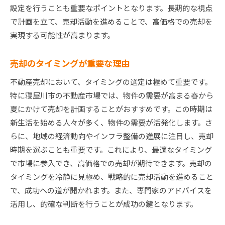
今後の市場動向とリスク要因
設定を行うことも重要なポイントとなります。長期的な視点
地域インフラの整備状況とその影響
で計画を立て、売却活動を進めることで、高価格での売却を
寝屋川市不動産売却で失敗しないためのチェックリ
実現する可能性が高まります。
スト
売却のタイミングが重要な理由
売却までのスケジュール管理法
購入希望者を逃さないための工夫
不動産売却において、タイミングの選定は極めて重要です。
契約書に含めるべき重要項目
特に寝屋川市の不動産市場では、物件の需要が高まる春から
夏にかけて売却を計画することがおすすめです。この時期は
不動産業者との効果的なコミュニケーション
新生活を始める人々が多く、物件の需要が活発化します。さ
売却後のアフターフォローのポイント
らに、地域の経済動向やインフラ整備の進展に注目し、売却
トラブルを未然に防ぐための準備
時期を選ぶことも重要です。これにより、最適なタイミング
寝屋川市で不動産を売却する際のよくある質問と答
で市場に参入でき、高価格での売却が期待できます。売却の
え
タイミングを冷静に見極め、戦略的に売却活動を進めること
売却にかかる費用はどのくらい？
で、成功への道が開かれます。また、専門家のアドバイスを
手続きの流れと必要な書類
活用し、的確な判断を行うことが成功の鍵となります。
売却の際に注意すべき法令