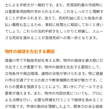
士による手続きが一般的です。また、売買契約書の作成時に
売却後の手続きと次のステップ
は重要事項説明が求められるため、これをしっかりと理解す
不動産売却のプロが教える寝屋川市での成功ポイン
ることが求められます。加えて、売却利益に応じた税金の支
ト
払い義務も生じるため、事前に税理士に相談しておくと良い
プロがすすめる効果的な売却戦略
でしょう。これらの法的手続きをしっかりと把握し、スムー
市場のプロから学ぶ交渉術
ズな売却を進めることが高値売却への第一歩となります。
成功事例に学ぶ高値売却の秘訣
失敗を避けるためのアドバイス
物件の価値を左右する要因
適切な価格設定の方法
寝屋川市で不動産売却を考える際、物件の価値を最大限に引
プロジェクトマネジメントの重要性
き出すことが重要です。物件の価値を左右する要因として、
寝屋川市不動産市場の動向を掴んで高値売却を実現
立地条件や周辺環境、建物の状態が挙げられます。特に寝屋
最新の経済指標と不動産市場の関係
川市は交通アクセスの良さや教育機関の充実が魅力です。こ
れらの要素を強調することにより、買い手にアピールできる
近隣エリアと比較した寝屋川市の位置づけ
要素が増えます。また、物件の内部状態についても、プロに
地価と住宅価格のトレンド分析
よる点検を行い、必要な修繕を行うことで価値を高めること
投資家が注目するエリアとは
が可能です。市場の動向を理解した上で、競争力のある価格