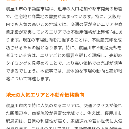
オープンハウスの開催でバイヤーを引き寄せる
寝屋川市の不動産市場は、近年の人口増加や都市開発の影響
交渉を有利に進めるためのテクニック
で、住宅地と商業地の需要が高まっています。特に、大阪府
成約までのプロセス管理とスケジュール調整
内でも人気の高いこの地域では、交通の便が良いエリアや商
寝屋川市での不動産売却プロセスをスムーズに進め
業施設が充実しているエリアでの不動産価格が上昇傾向にあ
るためのプロの秘訣
ります。現在の市場動向を把握することは、不動産売却を成
売却前の物件準備とホームステージング
功させるための鍵となります。特に、寝屋川市不動産売却を
書類作成と各種手続きの流れ
考えている方は、エリアごとの需要を詳しく理解し、売却の
内見時の効果的なプレゼンテーション方法
タイミングを見極めることで、より高い価格での売却が期待
バイヤーからのフィードバックを活かす方法
できるでしょう。本記事では、具体的な市場の動向と売却戦
略について詳述します。
契約書の確認とトラブル回避策
売却後のフォローアップと次のステップ
地元の人気エリアと不動産価格動向
寝屋川市の地域特性を活かした不動産売却の成功事
例
寝屋川市内で特に人気のあるエリアは、交通アクセスが優れ
た駅周辺や、商業施設が豊富な地域です。例えば、寝屋川市
特色ある住宅デザインの活用例
駅周辺は、日常の利便性が高く、家族連れや若い世代に人気
地域イベントを活用した販売促進
があります。これらのエリアでは、不動産価格の上昇が顕著