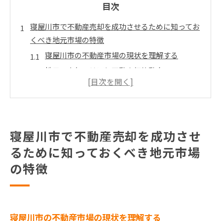
目次
寝屋川市で不動産売却を成功させるために知ってお
くべき地元市場の特徴
寝屋川市の不動産市場の現状を理解する
地元の人気エリアと不動産価格動向
過去の売買実績から学ぶ市場の変化
地域特性が不動産価値に与える影響
寝屋川市の不動産需要の季節的変動
地域住民のニーズを掴むための方法
寝屋川市で不動産売却を成功させ
効率的に寝屋川市で不動産を売却するための戦略的
るために知っておくべき地元市場
アプローチ
の特徴
不動産エージェントの選び方と役割
オンラインとオフラインの効果的な広告戦略
市場分析に基づいた適正価格の設定
寝屋川市の不動産市場の現状を理解する