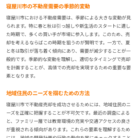
寝屋川市の不動産需要の季節的変動
売買契約の基本と注意点
寝屋川市における不動産需要は、季節による大きな変動が見
不動産登記の手続きと必要書類
られます。特に春と秋は引っ越しや新生活のスタートに適し
税金に関する基礎知識と対策
た時期で、多くの買い手が市場に参入します。このため、売
不動産取引におけるトラブル事例と防止策
却を考えるならばこの時期を狙うのが賢明です。一方で、夏
専門家の助言を得る方法
と冬は取引が落ち着く傾向にあり、需要が減少することが一
法律の変更が売却に与える影響
般的です。季節的な変動を理解し、適切なタイミングで売却
を計画することが、高値での売却を実現するための重要な要
素となります。
地域住民のニーズを掴むための方法
寝屋川市で不動産売却を成功させるためには、地域住民のニ
ーズを正確に把握することが不可欠です。最近の調査による
と、ファミリー層では教育環境の充実や交通アクセスの良さ
が重視される傾向があります。これらの要素を理解するため
には、地域の開発計画や行政の動向を常にチェックすること