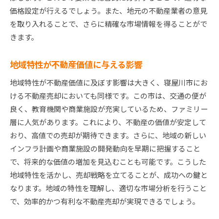
購入希望者の心理を理解する
価格設定が行えるでしょう。また、地元の不動産業者の意見
を取り入れることで、さらに精確な市場情報を得ることがで
地域の発展計画を売却に活かす
きます。
高値を引き出すための交渉術
市場動向を見極めた売却タイミング
地域特性が不動産価値に与える影響
競合物件との差別化ポイント
地域特性が不動産価値に及ぼす影響は大きく、寝屋川市にお
寝屋川市での不動産売却における市場動向を理解す
ける不動産売却においても同様です。この市は、交通の便が
る
良く、教育機関や商業施設が充実しているため、ファミリー
最新の不動産価格指数とその分析
層に人気があります。これにより、不動産の価値が安定して
人口動態の変化が市場に与える影響
おり、高値での売却が期待できます。さらに、地域の新しい
政府の政策変更とその影響
インフラ計画や商業施設の開発動向を早期に把握すること
経済指標が不動産売買に与える影響
で、将来的な価値の増加を見込むことも可能です。こうした
不動産投資家の動向を把握する
地域特性を活かし、売却戦略を立てることが、成功への鍵と
なります。地域の特性を理解し、適切な市場分析を行うこと
将来予測とその売却への応用
で、効率的かつ有利な不動産売却が実現できるでしょう。
寝屋川市の不動産売却で知っておくべき法律と手続
き