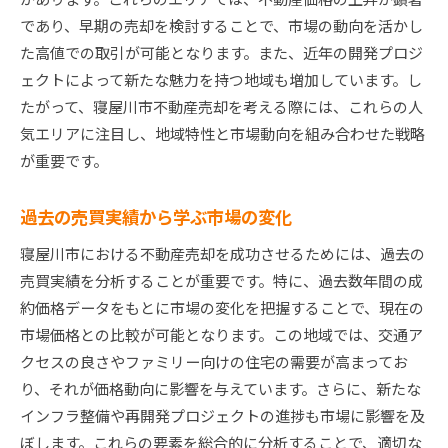
地元企業とのコラボレーション事例
であり、早期の売却を検討することで、市場の動向を活かし
地域密着型の販売戦略での成功事例
た高値での取引が可能となります。また、近年の開発プロジ
周辺施設の魅力を伝える方法
ェクトによって新たな魅力を持つ地域も増加しています。し
コミュニティーの雰囲気を売りにした事例
たがって、寝屋川市不動産売却を考える際には、これらの人
気エリアに注目し、地域特性と市場動向を組み合わせた戦略
不動産売却を考える寝屋川市の住民が直面する一般
が重要です。
的な課題とその解決策
売却時期の選択と市場の見極め
過去の売買実績から学ぶ市場の変化
資金計画の立て方と費用対効果の考慮
寝屋川市における不動産売却を成功させるためには、過去の
競争の激しい市場での差別化戦略
売買実績を分析することが重要です。特に、過去数年間の成
家族の意見をまとめるための方法
約価格データをもとに市場の変化を把握することで、現在の
法律上の問題とその対処法
市場価格との比較が可能となります。この地域では、交通ア
エコで持続可能な売却プランの提案
クセスの良さやファミリー向けの住宅の需要が高まってお
高値での売却を目指す寝屋川市の不動産売却におけ
り、それが価格動向に影響を与えています。さらに、新たな
る重要な要素
インフラ整備や再開発プロジェクトの進捗も市場に影響を及
物件の価値を高めるリノベーションアイデア
ぼします。これらの要素を総合的に分析することで、適切な