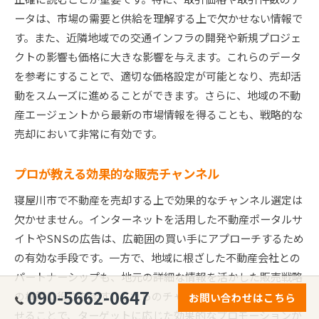
ータは、市場の需要と供給を理解する上で欠かせない情報で
す。また、近隣地域での交通インフラの開発や新規プロジェ
クトの影響も価格に大きな影響を与えます。これらのデータ
を参考にすることで、適切な価格設定が可能となり、売却活
動をスムーズに進めることができます。さらに、地域の不動
産エージェントから最新の市場情報を得ることも、戦略的な
売却において非常に有効です。
プロが教える効果的な販売チャンネル
寝屋川市で不動産を売却する上で効果的なチャンネル選定は
欠かせません。インターネットを活用した不動産ポータルサ
イトやSNSの広告は、広範囲の買い手にアプローチするため
の有効な手段です。一方で、地域に根ざした不動産会社との
パートナーシップも、地元の詳細な情報を活かした販売戦略
090-5662-0647
の構築に役立ちます。これらのチャンネルを上手く組み合わ
お問い合わせはこちら
せることで、ターゲットに応じた効果的なプロモーションが