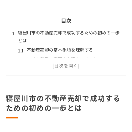
目次
寝屋川市の不動産売却で成功するための初めの一歩
とは
不動産売却の基本手順を理解する
地域密着型の専門家を選ぶポイント
売却時期の見極め方とその重要性
物件の査定基準とその活用法
売却前に準備すべき書類一覧
契約における注意点とトラブル回避法
寝屋川市の不動産売却で成功する
地域特有の市場動向を知り寝屋川市で賢く不動産を
ための初めの一歩とは
売却する方法
寝屋川市の過去の不動産取引データを分析
需要と供給のバランスを見極める