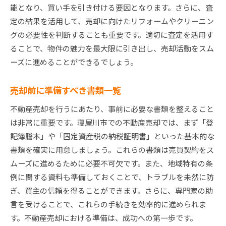
能となり、買い手を引き付ける要因となります。さらに、査
寝屋川市の資産を賢く活用し最大の利益を引き出す
定の結果を活用して、売却に向けたリフォームやクリーニン
売却術
グの必要性を判断することも重要です。適切に査定を活用す
長期的な視点で見る資産の評価法
ることで、物件の魅力を最大限に引き出し、売却活動をスム
売却後の再投資先を検討する
ーズに進めることができるでしょう。
資産価値を高めるためのメンテナンス術
売却前に準備すべき書類一覧
購入者にアピールするための資料作成
タイミングを見極めた売却計画の立て方
不動産売却を行うにあたり、事前に必要な書類を整えること
資産運用とライフプランの調和
は非常に重要です。寝屋川市での不動産売却では、まず「登
記簿謄本」や「固定資産税の納税証明書」といった基本的な
書類を確実に用意しましょう。これらの書類は売買契約をス
ムーズに進めるために必要不可欠です。また、地域特有の条
例に関する資料も準備しておくことで、トラブルを未然に防
ぎ、買主の信頼を得ることができます。さらに、専門家の助
言を受けることで、これらの手続きを効率的に進められま
す。不動産売却における準備は、成功への第一歩です。