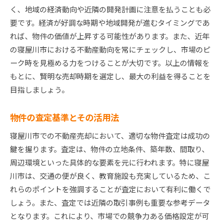
秘訣
く、地域の経済動向や近隣の開発計画に注意を払うことも必
寝屋川市の不動産市場が変化する要因
要です。経済が好調な時期や地域開発が進むタイミングであ
れば、物件の価値が上昇する可能性があります。また、近年
地域特有の魅力を活かす販売戦略
の寝屋川市における不動産動向を常にチェックし、市場のピ
市場価格を読むための指標となるデータ
ーク時を見極める力をつけることが大切です。以上の情報を
プロが教える効果的な販売チャンネル
もとに、賢明な売却時期を選定し、最大の利益を得ることを
寝屋川市のエリア特性を知ることの重要性
目指しましょう。
エージェントとの連携で実現する売却成功
不動産売却でよくある質問に答え寝屋川市での売却
物件の査定基準とその活用法
をスムーズに
寝屋川市での不動産売却において、適切な物件査定は成功の
不動産売却の手続きでよくある誤解
鍵を握ります。査定は、物件の立地条件、築年数、間取り、
売却価格の決め方に関するQ&A
周辺環境といった具体的な要素を元に行われます。特に寝屋
物件の状態に関するよくある質問と回答
川市は、交通の便が良く、教育施設も充実しているため、こ
れらのポイントを強調することが査定において有利に働くで
契約内容での注意点と相談窓口
しょう。また、査定では近隣の取引事例も重要な参考データ
売却スケジュールに関する一般的な疑問
となります。これにより、市場での競争力ある価格設定が可
税金に関する具体的な疑問とその答え