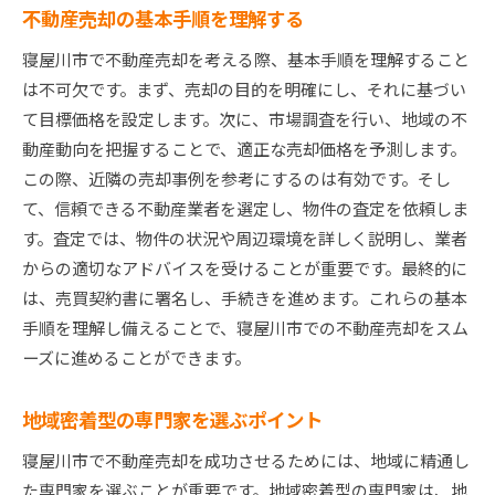
不動産売却の基本手順を理解する
地域の特性を活かした広告戦略
寝屋川市で不動産売却を考える際、基本手順を理解すること
周辺環境が与える物件価値への影響
は不可欠です。まず、売却の目的を明確にし、それに基づい
競合物件との差別化ポイント
て目標価格を設定します。次に、市場調査を行い、地域の不
最新の市場レポートを活用する方法
動産動向を把握することで、適正な売却価格を予測します。
効果的な売却戦略で寝屋川市の不動産価値を最大化
この際、近隣の売却事例を参考にするのは有効です。そし
する方法
て、信頼できる不動産業者を選定し、物件の査定を依頼しま
ターゲットバイヤーの特定と魅力的な提案
す。査定では、物件の状況や周辺環境を詳しく説明し、業者
内覧会での効果的な演出法
からの適切なアドバイスを受けることが重要です。最終的に
は、売買契約書に署名し、手続きを進めます。これらの基本
価格交渉での成功するためのテクニック
手順を理解し備えることで、寝屋川市での不動産売却をスム
イメージアップのためのリフォーム術
ーズに進めることができます。
オンライン広告を最大限に活用する方法
信頼できる不動産エージェントの選び方
地域密着型の専門家を選ぶポイント
確定申告で税務リスクを回避し寝屋川市の売却利益
寝屋川市で不動産売却を成功させるためには、地域に精通し
を守る
た専門家を選ぶことが重要です。地域密着型の専門家は、地