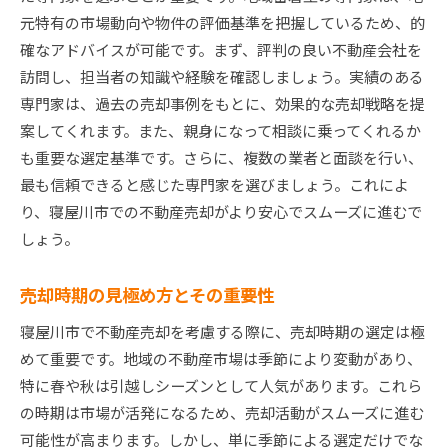
不動産売却に関する税法の基本
元特有の市場動向や物件の評価基準を把握しているため、的
減税を受けるための条件と手続き
確なアドバイスが可能です。まず、評判の良い不動産会社を
売却益に対する税率と計算方法
訪問し、担当者の知識や経験を確認しましょう。実績のある
確定申告で注意すべき書類と提出時期
専門家は、過去の売却事例をもとに、効果的な売却戦略を提
専門家に頼むべきか自分で行うべきか
案してくれます。また、親身になって相談に乗ってくれるか
も重要な選定基準です。さらに、複数の業者と面談を行い、
過去の事例で学ぶ税務対策のポイント
最も信頼できると感じた専門家を選びましょう。これによ
寝屋川市で不動産売却を成功させるための税務上の
り、寝屋川市での不動産売却がより安心でスムーズに進むで
ポイント
しょう。
節税対策としての投資不動産の活用
不動産売却時の控除項目とその申請方法
売却時期の見極め方とその重要性
事前に知っておくべき税務調査の流れ
寝屋川市で不動産売却を考慮する際に、売却時期の選定は極
売却後の資金運用プランの立て方
めて重要です。地域の不動産市場は季節により変動があり、
税務相談で役立つ無料相談窓口の活用
特に春や秋は引越しシーズンとして人気があります。これら
税務上のリスク管理とその対策
の時期は市場が活発になるため、売却活動がスムーズに進む
大阪府寝屋川市の不動産市場を活かした売却成功の
可能性が高まります。しかし、単に季節による選定だけでな