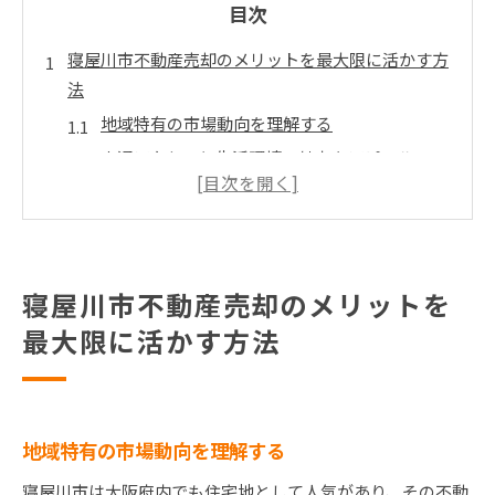
目次
寝屋川市不動産売却のメリットを最大限に活かす方
法
地域特有の市場動向を理解する
交通アクセスと生活環境の魅力をアピール
地域イベントを活用した売却プロモーション
買い手のニーズを正確に把握する方法
専門家のアドバイスを最大限に活用する
効果的なマーケティング戦略を立てる
寝屋川市不動産売却のメリットを
地域特性を活かした賢い寝屋川市戸建て売却戦略
最大限に活かす方法
地元の不動産エージェントを活用する
過去の取引データから学ぶ市場分析
地域で人気のある住宅スタイルを理解する
地域特有の市場動向を理解する
ローカルコミュニティとの関係を構築
寝屋川市は大阪府内でも住宅地として人気があり、その不動