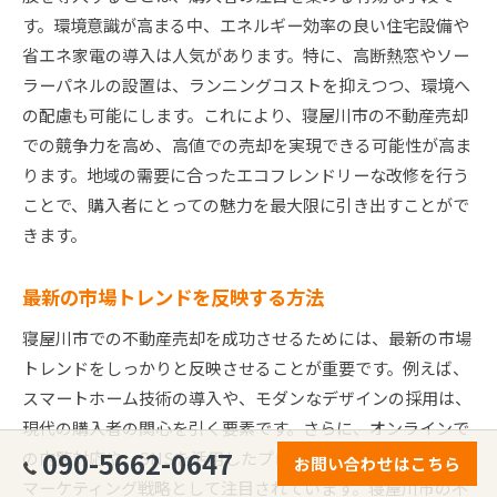
す。環境意識が高まる中、エネルギー効率の良い住宅設備や
省エネ家電の導入は人気があります。特に、高断熱窓やソー
ラーパネルの設置は、ランニングコストを抑えつつ、環境へ
の配慮も可能にします。これにより、寝屋川市の不動産売却
での競争力を高め、高値での売却を実現できる可能性が高ま
ります。地域の需要に合ったエコフレンドリーな改修を行う
ことで、購入者にとっての魅力を最大限に引き出すことがで
きます。
最新の市場トレンドを反映する方法
寝屋川市での不動産売却を成功させるためには、最新の市場
トレンドをしっかりと反映させることが重要です。例えば、
スマートホーム技術の導入や、モダンなデザインの採用は、
現代の購入者の関心を引く要素です。さらに、オンラインで
090-5662-0647
の内覧対応や、SNSを活用したプロモーションも、効果的な
お問い合わせはこちら
マーケティング戦略として注目されています。寝屋川市の不