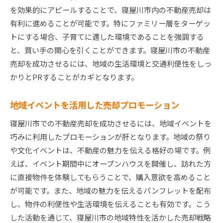
現地見学会での効果的な売り込みテクニック
を効果的にアピールすることで、寝屋川市内の不動産売却は
購入者との信頼関係の構築
有利に進めることが可能です。特にファミリー層をターゲッ
トにする場合、子育てに適した環境であることを強調する
フィードバックを基にした改善策の実施
と、買い手の関心を引くことができます。寝屋川市の不動産
寝屋川市で高額売却を実現するための地域市場の分
売却を成功させるには、地域の生活環境と交通利便性をしっ
析法
かりとPRすることがカギとなります。
市場価格の動向と将来予測
競合物件の分析と差別化ポイント
地域イベントを活用した売却プロモーション
地域特性を活かした売却ターゲットの設定
寝屋川市での不動産売却を成功させるには、地域イベントを
売却時期の選定とタイミングの最適化
巧みに利用したプロモーションが肝となります。地域の祭り
物件価値を高めるためのリフォーム提案
や文化イベントは、不動産の魅力を伝える格好の場です。例
経験豊富な不動産業者の選び方
えば、イベント期間中にオープンハウスを開催し、訪れた方
寝屋川市の不動産市場と物件価値向上のための戦略
に直接物件を体験してもらうことで、購入意欲を高めること
地域の需要と供給のバランスを活用する
が可能です。また、地域の魅力を伝えるパンフレットを配布
し、物件の利便性や生活環境を伝えることも有効です。こう
物件の持ち味を活かした戦略的な改修
した活動を通じて、寝屋川市の地域特性を活かした売却戦略
エコフレンドリーな選択肢の導入