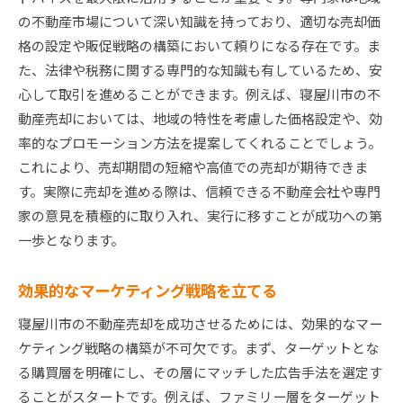
購入者に響く物件情報の作成
の不動産市場について深い知識を持っており、適切な売却価
多岐にわたる広告戦略の実施
格の設定や販促戦略の構築において頼りになる存在です。ま
契約締結までの流れと注意点
た、法律や税務に関する専門的な知識も有しているため、安
売却後のサポート体制の確立
心して取引を進めることができます。例えば、寝屋川市の不
地域社会との信頼関係を築く方法
動産売却においては、地域の特性を考慮した価格設定や、効
率的なプロモーション方法を提案してくれることでしょう。
これにより、売却期間の短縮や高値での売却が期待できま
す。実際に売却を進める際は、信頼できる不動産会社や専門
家の意見を積極的に取り入れ、実行に移すことが成功への第
一歩となります。
効果的なマーケティング戦略を立てる
寝屋川市の不動産売却を成功させるためには、効果的なマー
ケティング戦略の構築が不可欠です。まず、ターゲットとな
る購買層を明確にし、その層にマッチした広告手法を選定す
ることがスタートです。例えば、ファミリー層をターゲット