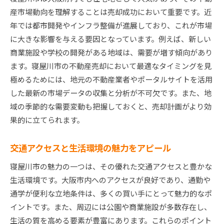
季節に応じた売却活動の調整
産市場動向を理解することは売却成功において重要です。近
地域特化型の宣伝媒体の活用
年では都市開発やインフラ整備が進展しており、これが市場
寝屋川市不動産売却の成功要因とは？地域の魅力を
に大きな影響を与える要因となっています。例えば、新しい
解説
商業施設や学校の開発がある地域は、需要が増す傾向があり
自然環境と都市機能のバランスを活かす
ます。寝屋川市の不動産売却において最適なタイミングを見
歴史的背景と文化的資産の紹介
極めるためには、地元の不動産業者やポータルサイトを活用
した最新の市場データの収集と分析が不可欠です。また、地
地域の治安と教育環境の優位性
域の季節的な需要変動も把握しておくと、売却計画がより効
購入希望者が求める条件の分析
果的に立てられます。
地元経済の活性化を背景にした売却
地域住民の声を活かしたプロモーション
交通アクセスと生活環境の魅力をアピール
初めての寝屋川市戸建て売却で失敗しないためのポ
寝屋川市の魅力の一つは、その優れた交通アクセスと豊かな
イント
生活環境です。大阪市内へのアクセスが良好であり、通勤や
初めての売却で注意すべき法的手続き
通学が便利な立地条件は、多くの買い手にとって魅力的なポ
価格設定の基準と交渉方法
イントです。また、周辺には公園や商業施設が多数存在し、
物件の魅力を引き出すホームステージング
生活の質を高める要素が豊富にあります。これらのポイント