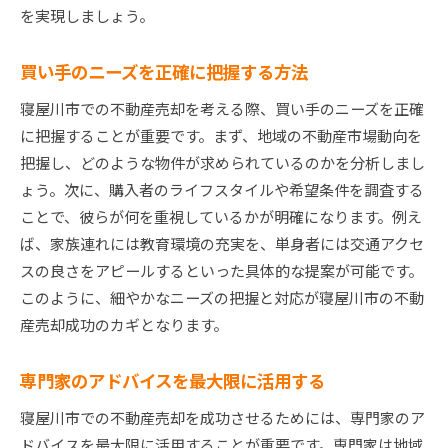
を実現しましょう。
最新の市場トレンドを反映する方法
地域密着型のサービスの活用
買い手のニーズを正確に把握する方法
持続可能な開発目標に基づいた売却策
寝屋川市での不動産売却を考える際、買い手のニーズを正確
寝屋川市不動産売却で知っておくべき地域の特性と
に把握することが重要です。まず、地域の不動産市場動向を
動向
把握し、どのような物件が求められているのかを分析しまし
地域の人口動態と移住傾向の理解
ょう。次に、購入者のライフスタイルや希望条件を調査する
教育機関と医療施設の充実度
ことで、彼らが何を重視しているかが明確になります。例え
公共交通機関のアクセス状況分析
ば、家族連れには教育環境の充実を、単身者には交通アクセ
スの良さをアピールするといった具体的な提案が可能です。
地域特性を反映した価格競争力
このように、細やかなニーズの把握と対応が寝屋川市の不動
都市開発計画と将来の見通し
産売却成功のカギとなります。
地域コミュニティの特性と関わり方
寝屋川市での戸建て売却を成功させるための具体的
専門家のアドバイスを最大限に活用する
アプローチ
寝屋川市での不動産売却を成功させるためには、専門家のア
売却前の準備とスケジュール管理
ドバイスを最大限に活用することが重要です。専門家は地域