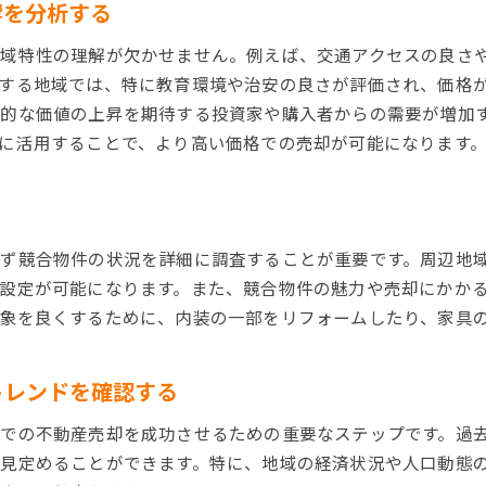
響を分析する
価格設定の参考としての市場データの活用
地域特性の理解が欠かせません。例えば、交通アクセスの良さ
寝屋川市特有の動向を考慮したカスタマイズ戦略
する地域では、特に教育環境や治安の良さが評価され、価格
最新の不動産市場データを基にした戦略見直し
来的な価値の上昇を期待する投資家や購入者からの需要が増加
寝屋川市での不動産売却成功事例から得る具体的なアドバイ
に活用することで、より高い価格での売却が可能になります
成功事例から学ぶ効果的な売却プロセス
寝屋川市の不動産売却における成功要因の分析
実際の売却体験を通じたアドバイスと教訓
ず競合物件の状況を詳細に調査することが重要です。周辺地
成功したケーススタディから得られる洞察
設定が可能になります。また、競合物件の魅力や売却にかか
不動産業者からの実践的なアドバイス
象を良くするために、内装の一部をリフォームしたり、家具
成功事例の共通点を活かした売却戦略
賢く高く売る寝屋川市での不動産売却戦略
トレンドを確認する
価格交渉を有利に進めるためのポイント
での不動産売却を成功させるための重要なステップです。過
市場価値を最大化するための物件の改善策
見定めることができます。特に、地域の経済状況や人口動態
売却戦略におけるタイミングの重要性