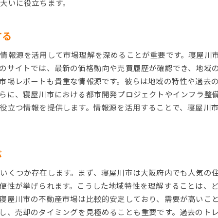
大いに役立ちます。
効果的な広告と宣伝による顧客獲得法
寝屋川市に特化したマーケティング手法
する
利点を強調したプレゼンテーション技術の活用
不動産売却で重要な寝屋川市の市場データ活用法
情報源を活用して市場理解を深めることが重要です。寝屋川
価格設定の基準としての市場データの活用法
のサイトでは、最新の価格動向や売買履歴が確認でき、地域
市場レポートも貴重な情報源です。彼らは地域の特性や過去
競合物件の価格動向を分析する方法
らに、寝屋川市における都市開発プロジェクトやインフラ整
市場データをもとにした適正価格の決定
役立つ情報を提供します。情報源を活用することで、寝屋川
売却期間を短縮するためのデータ分析術
精度の高い市場予測のためのデータ活用
データを基にした効果的な売却戦略の策定
ぶ
寝屋川市の不動産売却で高価格を狙うための準備法
いくつか存在します。まず、寝屋川市は大阪府内でも人気の
物件の魅力を引き出すためのクリーニングと修繕
便性が挙げられます。こうした地域特性を理解することは、
買い手に訴求するためのステージング技術
寝屋川市の不動産市場は比較的安定しており、需要が高いこ
売却前に行う市場価値評価の重要性
し、売却のタイミングを見極めることも重要です。過去のト