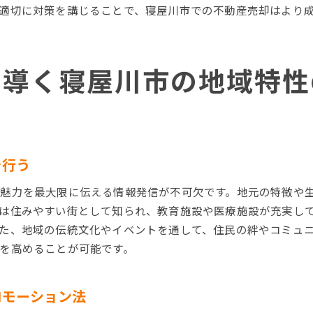
宣伝効果を高めるための写真撮影のコツ
適切に対策を講じることで、寝屋川市での不動産売却はより
視覚的に魅力的な物件資料の作成方法
高価格売却を実現するための準備計画
寝屋川市で不動産売却を成功させるためのプロの視点
に導く寝屋川市の地域特性
プロが教える成功へのステップと心構え
不動産専門家の意見を活用した売却計画
プロが指摘する市場分析の重要性
不動産業界の動向を踏まえた売却アプローチ
を行う
専門家から学ぶトラブル回避の手法
魅力を最大限に伝える情報発信が不可欠です。地元の特徴や
売却成功に導くためのプロのテクニック
は住みやすい街として知られ、教育施設や医療施設が充実し
た、地域の伝統文化やイベントを通して、住民の絆やコミュ
を高めることが可能です。
ロモーション法