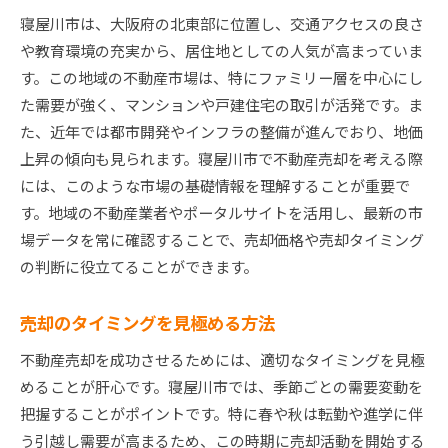
今後の市場予測とその影響
寝屋川市は、大阪府の北東部に位置し、交通アクセスの良さ
寝屋川市の不動産価格を最大化する方法
や教育環境の充実から、居住地としての人気が高まっていま
市場動向を反映した賢い売却戦略
す。この地域の不動産市場は、特にファミリー層を中心にし
寝屋川市の不動産売却でよく選ばれる不動産屋の特
た需要が強く、マンションや戸建住宅の取引が活発です。ま
徴
た、近年では都市開発やインフラの整備が進んでおり、地価
信頼の置ける不動産屋の見極め方
上昇の傾向も見られます。寝屋川市で不動産売却を考える際
顧客満足度の高いサービスの特徴
には、このような市場の基礎情報を理解することが重要で
す。地域の不動産業者やポータルサイトを活用し、最新の市
寝屋川市で実績を持つ不動産屋の事例
場データを常に確認することで、売却価格や売却タイミング
口コミで評価される不動産屋の共通点
の判断に役立てることができます。
地域密着型のサポートが重要な理由
寝屋川市で選ばれる不動産屋と連携する利点
売却のタイミングを見極める方法
おすすめの不動産屋が教える寝屋川市での賢い売却
不動産売却を成功させるためには、適切なタイミングを見極
戦略
めることが肝心です。寝屋川市では、季節ごとの需要変動を
適切な売却価格の設定方法
把握することがポイントです。特に春や秋は転勤や進学に伴
物件の魅力を引き出す為の準備
う引越し需要が高まるため、この時期に売却活動を開始する