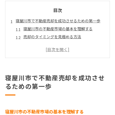
目次
寝屋川市で不動産売却を成功させるための第一歩
寝屋川市の不動産市場の基本を理解する
売却のタイミングを見極める方法
初めての不動産売却で注意すべきポイント
信頼できる不動産屋の選び方とは
不動産売却における地域特性の活用法
寝屋川市での売却成功事例から学ぶ
寝屋川市で不動産売却を成功させ
高価格で売却するために知っておきたい寝屋川市の
市場動向
るための第一歩
最新の寝屋川市不動産市場の動き
価格変動の要因を知る
需要が高いエリアと物件タイプ
寝屋川市の不動産市場の基本を理解する