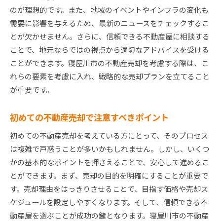
効果的な広告とプロモーション戦略
のが理想的です。また、地域のイベントやインフラの変化も
交渉を成功させるためのプロのアドバイス
需要に影響を与えるため、最新のニュースをチェックするこ
売却後のサポートも視野に入れる重要性
とが欠かせません。さらに、信頼できる不動産屋に相談する
ことで、地元ならではの視点から適切なアドバイスを受ける
不動産屋と共に作る売却計画のステップ
ことができます。寝屋川市の不動産売却を考慮する際は、こ
地域の特性を活かした寝屋川市での不動産売却の秘
れらの要素を考慮に入れ、戦略的な売却プランを立てること
訣
が重要です。
地域の魅力を活用したマーケティング方法
地域イベントを活かした売却促進策
初めての不動産売却で注意すべきポイント
寝屋川市特有の法律や規制の理解
初めての不動産売却を考えている方にとって、そのプロセス
地域特性を反映した価値提案の仕方
は複雑で戸惑うことが多いかもしれません。しかし、いくつ
環境や交通アクセスをアピールするポイント
かの基本的なポイントを押さえることで、安心して進めるこ
地域に根ざした売却アプローチの具体例
とができます。まず、売却の目的を明確にすることが重要で
成功事例から学ぶ寝屋川市の不動産売却ノウハウ
す。売却理由をはっきりさせることで、目指す価格や売却ス
高価格で売却を成し遂げた事例の紹介
ケジュールを設定しやすくなります。そして、信頼できる不
動産屋を選ぶことが成功の鍵となります。寝屋川市の不動産
売却が成功した理由とその要因