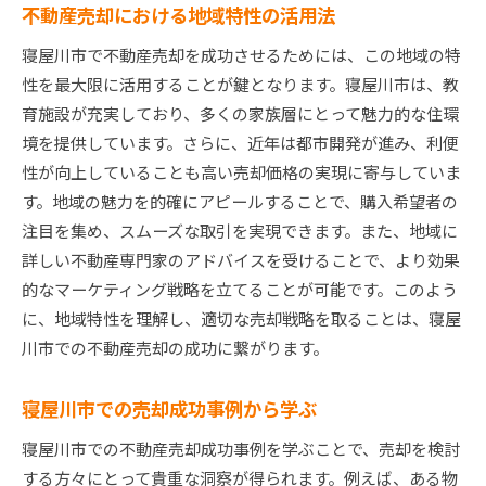
選ばれる不動産屋との信頼関係を築く
不動産売却における地域特性の活用法
不動産屋との効果的なコミュニケーション術
寝屋川市で不動産売却を成功させるためには、この地域の特
不動産屋のネットワークを活用するメリット
性を最大限に活用することが鍵となります。寝屋川市は、教
売却活動をスムーズに進めるためのサポート
育施設が充実しており、多くの家族層にとって魅力的な住環
選ばれる不動産屋のサービスをフル活用
境を提供しています。さらに、近年は都市開発が進み、利便
成功を共に実現するパートナーシップの重要性
性が向上していることも高い売却価格の実現に寄与していま
す。地域の魅力を的確にアピールすることで、購入希望者の
注目を集め、スムーズな取引を実現できます。また、地域に
詳しい不動産専門家のアドバイスを受けることで、より効果
的なマーケティング戦略を立てることが可能です。このよう
に、地域特性を理解し、適切な売却戦略を取ることは、寝屋
川市での不動産売却の成功に繋がります。
寝屋川市での売却成功事例から学ぶ
寝屋川市での不動産売却成功事例を学ぶことで、売却を検討
する方々にとって貴重な洞察が得られます。例えば、ある物