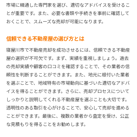
市場に精通した専門家を選び、適切なアドバイスを受けるこ
失敗事例から学ぶべき教訓
とが重要です。また、必要な書類や手続きを事前に確認して
成約までのプロセスを細かく解説
おくことで、スムーズな売却が可能になります。
顧客とのコミュニケーションの重要性
成功事例から導き出される今後の戦略
信頼できる不動産屋の選び方とは
寝屋川市の不動産市場を理解し高価格での売却を目
寝屋川市で不動産売却を成功させるには、信頼できる不動産
指す
屋の選択が不可欠です。まず、実績を重視しましょう。過去
市場分析を元にした売却戦略の立案
の売却実績や顧客の口コミを確認することで、その業者の信
不動産価値を高めるための改善策
頼性を判断することができます。また、地元に根付いた業者
競争力を持たせる物件の差別化方法
を選ぶことで、地域特有の市場動向に基づいた適切なアドバ
イスを得ることができます。さらに、売却プロセスについて
価格交渉を有利に進めるテクニック
しっかりと説明してくれる不動産屋を選ぶことも大切です。
不動産市場のトレンドを掴む方法
透明性のある取引を心がけることで、安心して売却を進める
高価格を目指すための持続的な努力
ことができます。最後に、複数の業者から査定を受け、公正
選ばれる不動産屋と協力して寝屋川市で売却を成功
な見積もりを得ることをお勧めします。
させよう