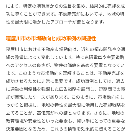
成功者に聞く！交渉を有利に進めるテクニック
により、特定の購買層からの注目を集め、結果的に売却を成
内覧時に好印象を与えるためのポイント
功に導くことができます。不動産売却においては、地域の特
成功事例から学ぶ！売却プロセスの流れ
性を最大限に活かしたアプローチが鍵となります。
専門家が教える高価格売却の秘訣
寝屋川市の市場動向と成功事例の関連性
不動産売却で寝屋川市を選ぶ理由とその利点を徹底
解説
寝屋川市における不動産市場動向は、近年の都市開発や交通
寝屋川市が不動産売却に適している理由
網の整備によって変化しています。特に京阪電車や主要道路
へのアクセスの良さが、物件の価値を高める要素となってい
地域特性を活かした売却のメリット
ます。このような市場動向を理解することは、不動産売却を
寝屋川市での売却成功率の高さの要因
成功させるために非常に重要です。成功事例としては、過去
地域密着型の不動産売却が持つ利点とは
に通勤の利便性を強調した広告戦略を展開し、短期間での売
寝屋川市の不動産市場の魅力を知る
却が実現したケースがあります。このように、市場動向をし
売却における地域のブランド力の影響
っかりと把握し、地域の特性を最大限に活用した売却戦略を
寝屋川市の不動産売却で知っておくべき市場動向と
立てることが、高値売却への鍵となります。さらに、地域の
戦略
教育環境や安全性といった要素も、買い手にとっての重要な
寝屋川市不動産市場の現状とその分析
決定要因となるため、これらの情報を効果的に伝えることが