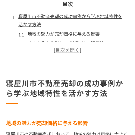
目次
寝屋川市不動産売却の成功事例から学ぶ地域特性を
活かす方法
地域の魅力が売却価格に与える影響
成功事例から学ぶ！地域特性の活用法
寝屋川市の市場動向と成功事例の関連性
地域特性を活かした効果的な宣伝活動
住環境が不動産価値に与える要素
事例から学ぶ！高く売るための施策
寝屋川市不動産売却の成功事例か
寝屋川市で高価格で不動産売却を実現するための戦
ら学ぶ地域特性を活かす方法
略
高価格売却に必要な市場分析の重要性
売却戦略の立案と成功事例の分析
地域の魅力が売却価格に与える影響
地域特性を活かした価格設定のポイント
寝屋川市の不動産売却において、地域の魅力は価格に大きく