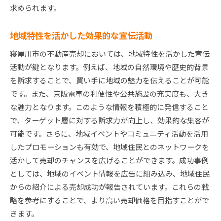
求められます。
売却を成功に導くための市場動向の把握
市場動向が不動産価格に与える影響
地域特性を活かした効果的な宣伝活動
最新の市場データを基にした戦略策定
寝屋川市の不動産売却においては、地域特性を活かした宣伝
価格競争に勝つための効果的なアプローチ
活動が鍵となります。例えば、地域の自然環境や歴史的背景
寝屋川市での売却を成功させるための視点
を訴求することで、買い手に地域の魅力を伝えることが可能
大阪府寝屋川市の特性を活かした不動産売却の成功
です。また、京阪電車の利便性や公共施設の充実度も、大き
法
な魅力となります。このような情報を積極的に発信すること
地域特性を活かした売却成功の秘訣
で、ターゲット層に対する訴求力が向上し、効果的な集客が
地域の魅力を活かすためのプロモーション戦略
可能です。さらに、地域イベントやコミュニティ活動を活用
成功事例から学ぶ売却の効果的な手法
したプロモーションも有効で、地域住民とのネットワークを
活かして売却のチャンスを広げることができます。成功事例
地域密着型のアプローチが持つ強み
としては、地域のイベント情報を広告に組み込み、地域住民
不動産価値を最大化するための工夫
からの紹介による売却成功が報告されています。これらの戦
寝屋川市での売却成功を目指すための準備
略を参考にすることで、より高い売却価格を目指すことがで
寝屋川市で大切な資産を最大限に活かす不動産売却
きます。
のコツ