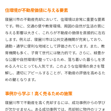
資産価値を高めるためのリノベーション提案
住環境が不動産価値に与える要素
売却前に知っておくべき法的事項
寝屋川市の不動産売却において、住環境は非常に重要な要素
大切な資産を高く売るための戦略
です。特に、交通の便や教育環境、周囲の自然が生活の質に
寝屋川市の特性を活かした資産活用法
与える影響は大きく、これらが不動産の価値を直接的に左右
売却を成功させるための準備と心構え
します。例えば、寝屋川市は公共交通機関が充実しており、
大切な資産を守るためのリスクマネジメント
通勤・通学に便利な地域として評価されています。また、教
育機関も多く、子育て世代には魅力的です。さらに、緑豊か
な公園や自然環境が整っているため、落ち着いた暮らしを求
める人々にとっても人気です。このような住環境の良さを理
解し、適切にアピールすることが、不動産の評価を高めるた
めの鍵となります。
事例から学ぶ！高く売るための施策
寝屋川市で不動産を高く売却するには、成功事例からの学び
が欠かせません。ある成功事例では、売却前に物件のリフォ