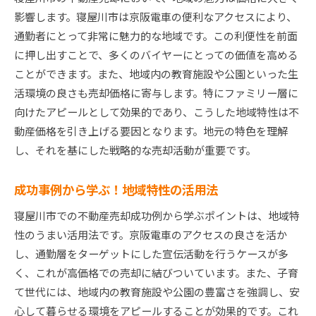
効果的なプロモーション戦略とは
影響します。寝屋川市は京阪電車の便利なアクセスにより、
専門家の視点から見る売却成功の秘訣
通勤者にとって非常に魅力的な地域です。この利便性を前面
競争力を高めるための差別化ポイント
に押し出すことで、多くのバイヤーにとっての価値を高める
地域の特性を理解して寝屋川市の不動産売却をスム
ことができます。また、地域内の教育施設や公園といった生
ーズに進める
活環境の良さも売却価格に寄与します。特にファミリー層に
地域特性を理解するための情報収集方法
向けたアピールとして効果的であり、こうした地域特性は不
スムーズな売却のためのコミュニケーション術
動産価格を引き上げる要因となります。地元の特色を理解
し、それを基にした戦略的な売却活動が重要です。
地域特性を活かした交渉術の重要性
寝屋川市の地域性が売却に与える影響
成功事例から学ぶ！地域特性の活用法
スムーズな取引を実現するための協力体制
寝屋川市での不動産売却成功例から学ぶポイントは、地域特
地域密着型のアプローチで売却を成功に導く
性のうまい活用法です。京阪電車のアクセスの良さを活か
寝屋川市不動産売却の秘訣：成功事例に学ぶ高く売
し、通勤層をターゲットにした宣伝活動を行うケースが多
るポイント
く、これが高価格での売却に結びついています。また、子育
高く売るために知っておきたい市場の動き
て世代には、地域内の教育施設や公園の豊富さを強調し、安
寝屋川市の成功事例から学ぶ価格設定のコツ
心して暮らせる環境をアピールすることが効果的です。これ