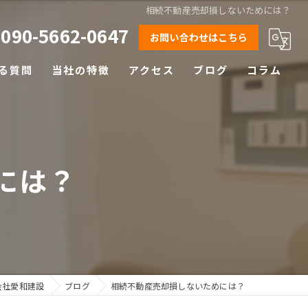
相続不動産売却損しないためには？
090-5662-0647
お問い合わせはこちら
る質問
当社の特徴
アクセス
ブログ
コラム
相続
離婚
には？
空き家
土地
早期売却
会社愛和建設
ブログ
相続不動産売却損しないためには？