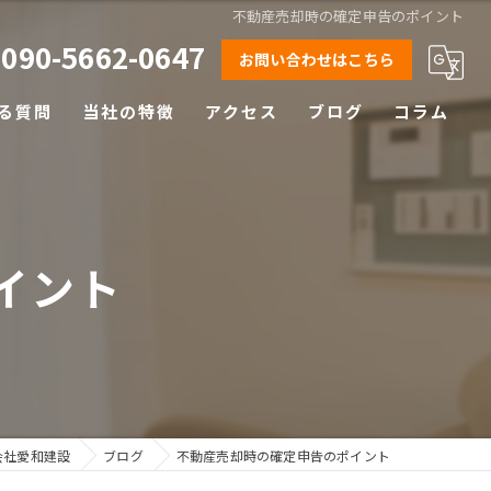
不動産売却時の確定申告のポイント
090-5662-0647
お問い合わせはこちら
る質問
当社の特徴
アクセス
ブログ
コラム
相続
離婚
イント
空き家
土地
早期売却
会社愛和建設
ブログ
不動産売却時の確定申告のポイント