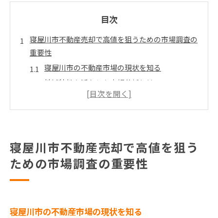
目次
寝屋川市不動産売却で高値を狙うための市場調査の
重要性
寝屋川市の不動産市場の現状を知る
地域特性を活かした市場分析とは
競合物件の状況を把握する方法
過去の取引データの活用法
寝屋川市の人気エリアとその特徴
市場調査を専門家に依頼するメリット
寝屋川市不動産売却で高値を狙う
寝屋川市の不動産売却において適切な評価額を設定
ための市場調査の重要性
する方法
正確な評価額を設定するための基本
寝屋川市の相場価格の調査方法
寝屋川市の不動産市場の現状を知る
専門家による査定の重要性