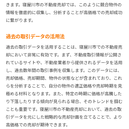
きます。寝屋川市の不動産売却では、このように競合物件の
リフォームが不動産価値に与える影響
情報を徹底的に収集し、分析することが高価格での売却成功
費用対効果の高いリフォームとは
に繋がります。
内見前に行うべき簡単な修繕
プロのリフォーム業者の選び方
過去の取引データの活用法
リフォーム後の物件の魅力アップ方法
過去の取引データを活用することは、寝屋川市での不動産売
寝屋川市不動産売却で避けたい落とし穴とその対策
却において非常に有効です。まず、不動産取引情報が公開さ
よくある不動産売却の失敗例
れているサイトや、不動産業者から提供されるデータを活用
売却契約時に注意すべきポイント
し、過去数年間の取引事例を収集します。このデータには、
不動産業者選びで失敗しないためのコツ
売却価格、売却期間、物件の状態などが含まれており、これ
らを分析することで、自分の物件の適正価格や売却時期を見
契約書の確認とトラブル防止策
極める材料となります。また、特定の時期に価格が高騰した
高額修繕が発生しないための対応
り下落したりする傾向が見られる場合、そのトレンドを掴む
売却後のトラブルを防ぐための準備
ことも重要です。寝屋川市の不動産売却において、過去の取
寝屋川市の不動産売却を成功させるためのエージェ
引データを元にした戦略的な売却計画を立てることで、より
ント選びのコツ
高価格での売却が期待できます。