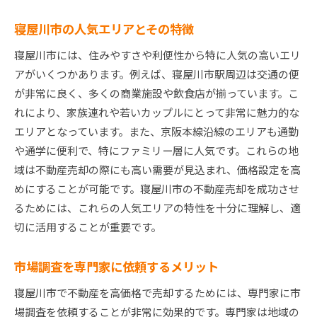
信頼できる不動産エージェントの見つけ方
エージェントの実績と口コミの重要性
寝屋川市の人気エリアとその特徴
エージェントとのコミュニケーションの取り方
寝屋川市には、住みやすさや利便性から特に人気の高いエリ
契約前に確認すべきエージェントのサービス
アがいくつかあります。例えば、寝屋川市駅周辺は交通の便
売却成功のためのエージェントの役割
が非常に良く、多くの商業施設や飲食店が揃っています。こ
複数エージェントの比較と選び方
れにより、家族連れや若いカップルにとって非常に魅力的な
エリアとなっています。また、京阪本線沿線のエリアも通勤
や通学に便利で、特にファミリー層に人気です。これらの地
域は不動産売却の際にも高い需要が見込まれ、価格設定を高
めにすることが可能です。寝屋川市の不動産売却を成功させ
るためには、これらの人気エリアの特性を十分に理解し、適
切に活用することが重要です。
市場調査を専門家に依頼するメリット
寝屋川市で不動産を高価格で売却するためには、専門家に市
場調査を依頼することが非常に効果的です。専門家は地域の