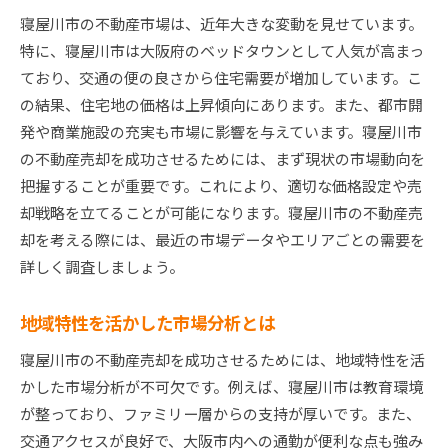
寝屋川市の不動産市場は、近年大きな変動を見せています。
評価額に影響を与える要因とは？
特に、寝屋川市は大阪府のベッドタウンとして人気が高まっ
市場価値と物件の状態の関係
ており、交通の便の良さから住宅需要が増加しています。こ
適正価格設定で売却をスムーズに
の結果、住宅地の価格は上昇傾向にあります。また、都市開
寝屋川市不動産売却で高価格を実現するための内見
発や商業施設の充実も市場に影響を与えています。寝屋川市
準備のポイント
の不動産売却を成功させるためには、まず現状の市場動向を
内見前に準備すべき基本事項
把握することが重要です。これにより、適切な価格設定や売
プロの手を借りたステージングの効果
却戦略を立てることが可能になります。寝屋川市の不動産売
却を考える際には、最近の市場データやエリアごとの需要を
第一印象を良くするための外観チェック
詳しく調査しましょう。
内見当日の注意点と心得
内覧者の視点からの物件見直し
地域特性を活かした市場分析とは
内見後のフォローアップの重要性
寝屋川市の不動産売却を成功させるためには、地域特性を活
寝屋川市の不動産売却における売却時期の見極め方
かした市場分析が不可欠です。例えば、寝屋川市は教育環境
寝屋川市の不動産市場の季節的変動
が整っており、ファミリー層からの支持が厚いです。また、
売却のベストタイミングを知る方法
交通アクセスが良好で、大阪市内への通勤が便利な点も強み