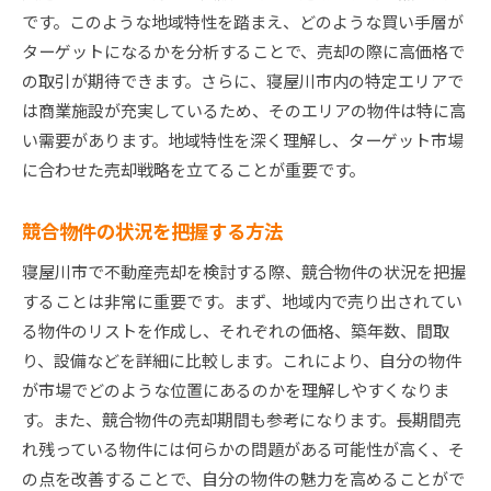
景気動向と不動産市場の関係
です。このような地域特性を踏まえ、どのような買い手層が
売却時期を見極めるためのポイント
ターゲットになるかを分析することで、売却の際に高価格で
売却時期と税金面の考慮
の取引が期待できます。さらに、寝屋川市内の特定エリアで
は商業施設が充実しているため、そのエリアの物件は特に高
市場の動きに合わせた売却戦略
い需要があります。地域特性を深く理解し、ターゲット市場
寝屋川市不動産売却で高値を引き出すための広告戦
に合わせた売却戦略を立てることが重要です。
略
効果的な広告手段の選び方
競合物件の状況を把握する方法
オンライン広告とオフライン広告の併用
寝屋川市で不動産売却を検討する際、競合物件の状況を把握
写真と動画を駆使した物件紹介
することは非常に重要です。まず、地域内で売り出されてい
ターゲット層に向けた広告戦略
る物件のリストを作成し、それぞれの価格、築年数、間取
寝屋川市内でのオープンハウスの活用
り、設備などを詳細に比較します。これにより、自分の物件
広告戦略の結果を測定し改善する方法
が市場でどのような位置にあるのかを理解しやすくなりま
寝屋川市の不動産売却で役立つリフォームとその効
す。また、競合物件の売却期間も参考になります。長期間売
果
れ残っている物件には何らかの問題がある可能性が高く、そ
売却前に考慮すべきリフォームの種類
の点を改善することで、自分の物件の魅力を高めることがで