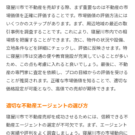
市場トレンドに基づく価格調整
寝屋川市で不動産を売却する際、まず重要なのは不動産の市
市場情報を活用した売却交渉
場価値を正確に評価することです。市場価値の評価方法には
寝屋川市不動産売却で地域の特性を活かす方法
いくつかのステップがあります。まず、周辺地域の最近の取
地域の魅力を引き出すPR方法
引事例を調査することです。これにより、寝屋川市内での相
近隣施設と利便性のアピール
場感を把握することができます。次に、物件の状況や設備、
立地条件などを詳細にチェックし、評価に反映させます。特
地域行事や文化の紹介
に寝屋川市は交通の便や教育施設が充実していることが多い
周辺環境の写真撮影と公開
ため、この点も考慮に入れると良いでしょう。最後に、不動
地域特有の市場ニーズの理解
産の専門家に査定を依頼し、プロの目線からの評価を受ける
地域情報を反映した物件説明
ことが推奨されます。正確な市場価値を知ることで、適切な
寝屋川市不動産売却が高値で成功した事例紹介
価格設定が可能となり、高値での売却が期待できます。
成功事例1：高価格で売却された戸建て住宅
成功事例2：リノベーションで価値を高めたマ
適切な不動産エージェントの選び方
ンション
寝屋川市で不動産売却を成功させるためには、信頼できる不
成功事例3：効果的なマーケティング手法の成
動産エージェントの選定が不可欠です。まず、エージェント
功例
の実績や評判をよく調査しましょう。寝屋川市の市場動向に