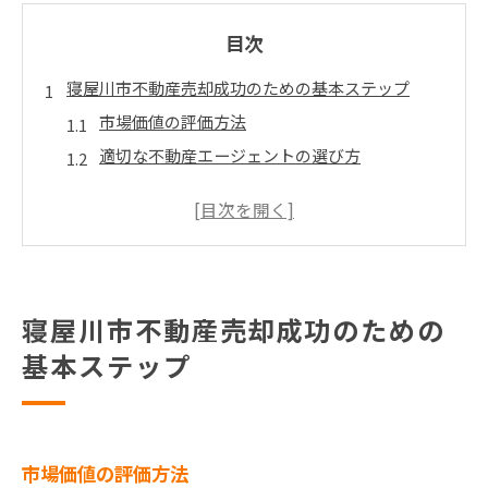
目次
寝屋川市不動産売却成功のための基本ステップ
市場価値の評価方法
適切な不動産エージェントの選び方
競争力のある価格設定
効果的な広告戦略
内覧準備とポイント
契約手続きの流れ
寝屋川市不動産売却成功のための
寝屋川市不動産売却で市場動向を利用する秘訣
基本ステップ
最新の市場動向を把握する方法
適切な売却タイミングの見極め
需要と供給のバランスを考慮した戦略
地域別の価格動向分析
市場価値の評価方法