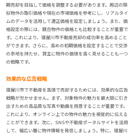
期売却を目指して価格を調整する必要があります。周辺の類
効果的なプロジェクト管理手法
似物件の取引価格や現在の市場価格を参考にし、リアルタイ
リスク管理と問題解決の方法
ムのデータを活用して適正価格を設定しましょう。また、価
寝屋川市不動産売却で失敗しないためのポイント
格設定の際には、競合物件の価格とも比較することが重要で
す。これにより、寝屋川市不動産売却の成功率を高めること
一般的な失敗例とその回避方法
ができます。さらに、高めの初期価格を設定することで交渉
契約時の注意点とリスク管理
の余地を持たせ、買主に物件の価値を高く見せることも一つ
専門家のアドバイスを活用する方法
の戦略です。
売却前に必要な法的手続き
物件の状態を保つためのコツ
効果的な広告戦略
売却計画の継続的な見直し
寝屋川市で不動産を高値で売却するためには、効果的な広告
寝屋川市不動産売却の専門家が教える成功への道
戦略が欠かせません。まず、対象物件の魅力を最大限に引き
専門家が語る成功の秘訣
出すための高品質な写真や動画を用意することが重要です。
プロフェッショナルのインタビュー
これにより、オンライン上での物件の魅力を視覚的に伝える
成功するための具体的なアドバイス
ことができます。次に、SNSや不動産ポータルサイトを活用
して、幅広い層に物件情報を発信しましょう。特に、寝屋川
専門家のネットワークを活用する方法