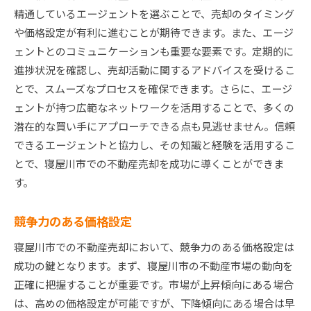
成功事例4：早期売却に成功したケース
精通しているエージェントを選ぶことで、売却のタイミング
成功事例5：地域の特性を活かした売却戦略
や価格設定が有利に進むことが期待できます。また、エージ
ェントとのコミュニケーションも重要な要素です。定期的に
成功事例6：オープンハウスイベントの成功例
進捗状況を確認し、売却活動に関するアドバイスを受けるこ
寝屋川市不動産売却の最新テクニックで利益最大化
とで、スムーズなプロセスを確保できます。さらに、エージ
デジタルマーケティングの活用法
ェントが持つ広範なネットワークを活用することで、多くの
バーチャルツアーの導入
潜在的な買い手にアプローチできる点も見逃せません。信頼
ソーシャルメディアを使ったPR
できるエージェントと協力し、その知識と経験を活用するこ
プロフェッショナルな写真撮影の重要性
とで、寝屋川市での不動産売却を成功に導くことができま
最新の売却プラットフォームの活用
す。
AIを活用した価格設定
競争力のある価格設定
寝屋川市不動産売却で効率的な戦略を立てるコツ
スケジュール管理と計画立案
寝屋川市での不動産売却において、競争力のある価格設定は
成功の鍵となります。まず、寝屋川市の不動産市場の動向を
時間を節約するためのツールとアプリ
正確に把握することが重要です。市場が上昇傾向にある場合
チームワークとコミュニケーションの重要性
は、高めの価格設定が可能ですが、下降傾向にある場合は早
ストレスを軽減するためのポイント