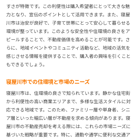
プロフェッショナルな査定の流れ
すさが特徴です。この利便性は購入希望者にとって大きな魅
査定で考慮すべき地域特性
力となり、宣伝のポイントとして活用できます。また、寝屋
川市は治安が良好で、子育て世帯にとって安心して暮らせる
査定後の売却準備のステップ
環境が整っています。このような安全性や住環境の良さをア
寝屋川市の魅力を引き出す不動産売却のポイント
ピールすることで、不動産価値を高めることが可能です。さ
地域の魅力を最大限に伝える方法
らに、地域イベントやコミュニティ活動など、地域の活気を
物件の価値を高めるリノベーション提案
感じさせる情報を提供することで、購入者の興味を引くこと
購入者にアピールするためのデザイン改善
もできるでしょう。
写真とビジュアルの効果的な活用方法
魅力を伝えるコミュニケーションテクニック
寝屋川市での住環境と市場のニーズ
地域イベントを活用した売却促進
寝屋川市は、住環境の良さで知られています。静かな住宅街
不動産売却で重要な寝屋川市の地域特性と戦略
から利便性の高い商業エリアまで、多様な生活スタイルに対
地域特性を活かした価格設定のアプローチ
応できる地域です。このため、ファミリー層や単身者、シニ
ア層といった幅広い層が不動産を求める傾向があります。寝
地域特性と購入者ニーズのマッチング
屋川市の不動産売却を考える際には、これらの市場ニーズに
地域特性に基づく販売戦略の策定
基づいた戦略が重要です。特に、通勤や通学に便利な交通ア
戦略的な広告とプロモーションの展開