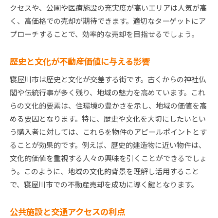
クセスや、公園や医療施設の充実度が高いエリアは人気が高
地域に根ざしたネットワークの活用
く、高価格での売却が期待できます。適切なターゲットにア
戦略的な売却計画の立案
プローチすることで、効率的な売却を目指せるでしょう。
寝屋川市で高く売る不動産査定とマーケット分析の
重要性
歴史と文化が不動産価値に与える影響
正確な査定がもたらすメリット
寝屋川市は歴史と文化が交差する街です。古くからの神社仏
マーケット分析から見える売却機会
閣や伝統行事が多く残り、地域の魅力を高めています。これ
適正価格を見極めるための分析手法
らの文化的要素は、住環境の豊かさを示し、地域の価値を高
める要因となります。特に、歴史や文化を大切にしたいとい
競合分析による戦略的な売却計画
う購入者に対しては、これらを物件のアピールポイントとす
客観的なデータをもとにした価格設定
ることが効果的です。例えば、歴史的建造物に近い物件は、
マーケットの動向を常に把握する方法
文化的価値を重視する人々の興味を引くことができるでしょ
大阪府寝屋川市で満足のいく不動産売却を実現する
う。このように、地域の文化的背景を理解し活用すること
方法
で、寝屋川市での不動産売却を成功に導く鍵となります。
満足のいく売却のための準備プロセス
信頼できるエージェントとの連携
公共施設と交通アクセスの利点