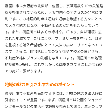
売却タイミングの賢い選び方
寝屋川市は大阪府の北東部に位置し、京阪電鉄やJRの鉄道路
価格設定の戦略とその重要性
線が整備されているため、大阪市内へのアクセスが非常に便
市場競争力を高めるためのヒント
利です。この地理的利点は通勤や通学を希望する方々にとっ
地域特性を理解して寝屋川市の不動産を高く売る方
て大きな魅力となり、不動産価値の安定をもたらしていま
法
す。また、寝屋川市は多くの緑地や川があり、自然環境に恵
地域特性を活かしたマーケティング戦略
まれた地域です。これにより、ファミリー層を中心に、自然
競合物件との差別化ポイント
を重視する購入希望者にとって人気の高いエリアとなってい
ます。さらに、住宅地としての安全性や学校区の良好さも、
買い手に響く地域特性のプレゼン方法
不動産価格にプラスの影響を与えています。寝屋川市の地理
地域の将来性を売却に生かす
的特徴を理解し、これを活かした戦略を立てることが高価格
購入者のライフスタイルに合わせたアプローチ
での売却に繋がります。
売却を成功させるコミュニケーション術
適切な査定が鍵寝屋川市での不動産売却ステップ
地域の魅力を引き出すためのポイント
査定の基本とその重要性
寝屋川市で不動産を売却する際には、地域の魅力を最大限に
信頼できる査定業者の選び方
引き出すことが重要です。まず、寝屋川市は公園やショッピ
査定結果を最大限に活用する方法
ングモールなどの生活利便施設が充実しており、生活のしや