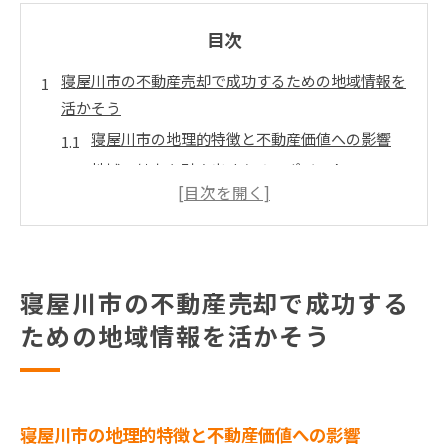
目次
寝屋川市の不動産売却で成功するための地域情報を
活かそう
寝屋川市の地理的特徴と不動産価値への影響
地域の魅力を引き出すためのポイント
寝屋川市での住環境と市場のニーズ
歴史と文化が不動産価値に与える影響
公共施設と交通アクセスの利点
地域コミュニティの活用法
寝屋川市の不動産売却で成功する
大阪府寝屋川市の不動産市場トレンドと売却の秘訣
ための地域情報を活かそう
最新の市場データとその分析
潜在的な買い手の動向を見極める
不動産市場の季節変動を理解する
寝屋川市の地理的特徴と不動産価値への影響