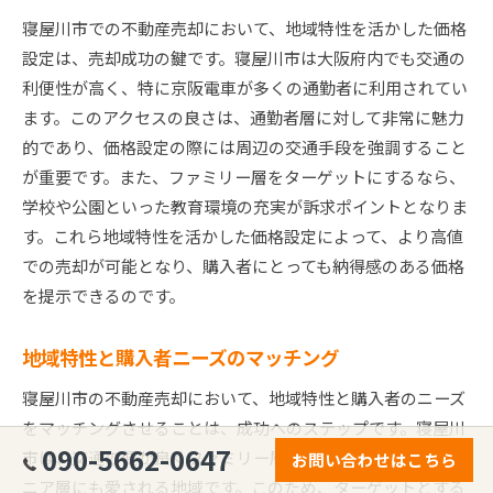
寝屋川市での不動産売却において、地域特性を活かした価格
設定は、売却成功の鍵です。寝屋川市は大阪府内でも交通の
利便性が高く、特に京阪電車が多くの通勤者に利用されてい
ます。このアクセスの良さは、通勤者層に対して非常に魅力
的であり、価格設定の際には周辺の交通手段を強調すること
が重要です。また、ファミリー層をターゲットにするなら、
学校や公園といった教育環境の充実が訴求ポイントとなりま
す。これら地域特性を活かした価格設定によって、より高値
での売却が可能となり、購入者にとっても納得感のある価格
を提示できるのです。
地域特性と購入者ニーズのマッチング
寝屋川市の不動産売却において、地域特性と購入者のニーズ
をマッチングさせることは、成功へのステップです。寝屋川
090-5662-0647
市は、交通の便が良くファミリー層に人気がある一方で、シ
お問い合わせはこちら
ニア層にも愛される地域です。このため、ターゲットとする