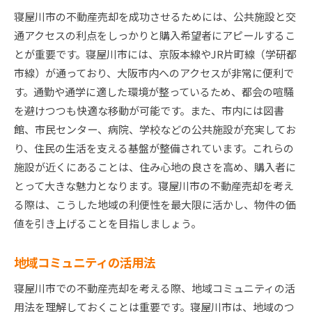
購入者に信頼される情報提供のポイント
寝屋川市の不動産売却を成功させるためには、公共施設と交
交渉のポイントとその効果的な進め方
通アクセスの利点をしっかりと購入希望者にアピールするこ
売却後の手続きとアフターサービス
とが重要です。寝屋川市には、京阪本線やJR片町線（学研都
成功事例から学ぶ売却の秘訣
市線）が通っており、大阪市内へのアクセスが非常に便利で
す。通勤や通学に適した環境が整っているため、都会の喧騒
を避けつつも快適な移動が可能です。また、市内には図書
館、市民センター、病院、学校などの公共施設が充実してお
り、住民の生活を支える基盤が整備されています。これらの
施設が近くにあることは、住み心地の良さを高め、購入者に
とって大きな魅力となります。寝屋川市の不動産売却を考え
る際は、こうした地域の利便性を最大限に活かし、物件の価
値を引き上げることを目指しましょう。
地域コミュニティの活用法
寝屋川市での不動産売却を考える際、地域コミュニティの活
用法を理解しておくことは重要です。寝屋川市は、地域のつ