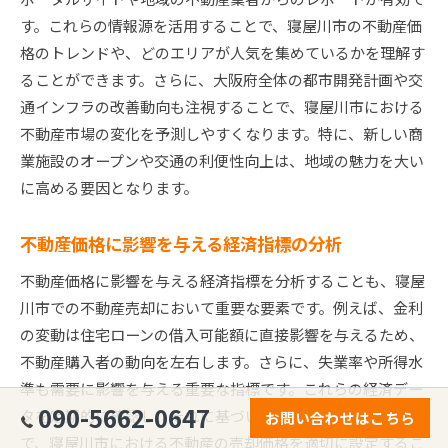
す。これらの情報源を活用することで、寝屋川市の不動産価
格のトレンドや、どのエリアが人気を集めているかを理解す
ることができます。さらに、大阪府全体の都市開発計画や交
通インフラの改善動向も注視することで、寝屋川市における
不動産市場の変化を予測しやすくなります。特に、新しい商
業施設のオープンや交通の利便性向上は、地域の魅力を大い
に高める要因となります。
不動産価格に影響を与える経済指標の分析
不動産価格に影響を与える経済指標を分析することも、寝屋
川市での不動産売却において重要な要素です。例えば、金利
の変動は住宅ローンの借入可能額に直接影響を与えるため、
不動産購入者の動向を左右します。さらに、失業率や所得水
準も需要に影響を与える重要な指標です。これらの経済デー
090-5662-0647
タを定期的に確認し、それに基づいた市場分析を行うこと
お問い合わせはこちら
で、寝屋川市における不動産の売却価格を適切に設定するこ