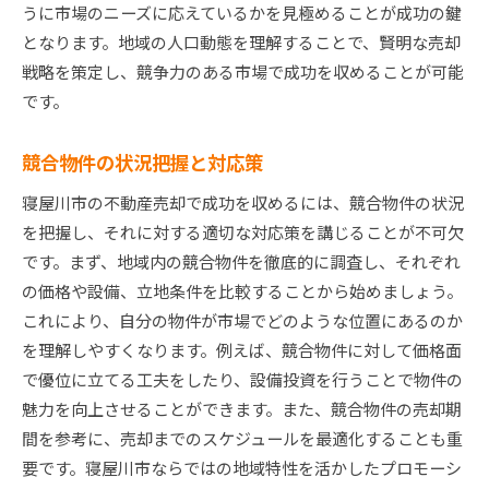
売却プロセスの全体像とその手順
うに市場のニーズに応えているかを見極めることが成功の鍵
信頼できる不動産エージェントの選び方
となります。地域の人口動態を理解することで、賢明な売却
戦略を策定し、競争力のある市場で成功を収めることが可能
売却前に行うべき物件の整備と準備
です。
査定価格と市場価値の違いを理解する
売却後の税務処理についての基礎知識
競合物件の状況把握と対応策
寝屋川市の不動産売却で成功を収めるには、競合物件の状況
を把握し、それに対する適切な対応策を講じることが不可欠
です。まず、地域内の競合物件を徹底的に調査し、それぞれ
の価格や設備、立地条件を比較することから始めましょう。
これにより、自分の物件が市場でどのような位置にあるのか
を理解しやすくなります。例えば、競合物件に対して価格面
で優位に立てる工夫をしたり、設備投資を行うことで物件の
魅力を向上させることができます。また、競合物件の売却期
間を参考に、売却までのスケジュールを最適化することも重
要です。寝屋川市ならではの地域特性を活かしたプロモーシ