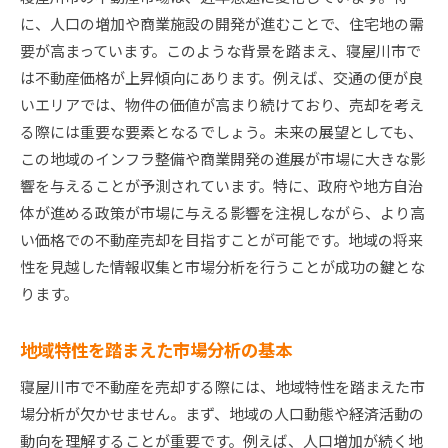
寝屋川市での成功事例に学ぶ売却戦略
に、人口の増加や商業施設の開発が進むことで、住宅地の需
地域密着型のアプローチで付加価値を創出
要が高まっています。このような背景を踏まえ、寝屋川市で
寝屋川市不動産売却における魅力的なプレゼン方法
は不動産価格が上昇傾向にあります。例えば、交通の便が良
購買意欲を高める内覧会の演出
いエリアでは、物件の価値が高まり続けており、売却を考え
プロフェッショナルな物件写真の撮影テクニッ
る際には重要な要素となるでしょう。未来の展望としても、
ク
この地域のインフラ整備や商業開発の進展が市場に大きな影
響を与えることが予測されています。特に、政府や地方自治
物件の魅力を伝える効果的なストーリーテリン
体が進める政策が市場に与える影響を注視しながら、より高
グ
い価格での不動産売却を目指すことが可能です。地域の将来
地域特性を活かした物件のアピール方法
性を見越した情報収集と市場分析を行うことが成功の鍵とな
バーチャルツアーを活用したオンラインプレゼ
ります。
ン
買手の心を掴むプレゼン資料の作り方
地域特性を踏まえた市場分析の基本
競争を制する寝屋川市不動産売却交渉術
寝屋川市で不動産を売却する際には、地域特性を踏まえた市
売り手有利に交渉を進めるための準備
場分析が欠かせません。まず、地域の人口動態や経済活動の
交渉の場で効果的なコミュニケーションスキル
動向を理解することが重要です。例えば、人口増加が続く地