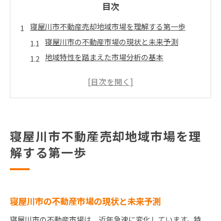
目次
寝屋川市不動産売却地域市場を理解する第一歩
寝屋川市の不動産市場の現状と未来予測
地域特性を踏まえた市場分析の基本
寝屋川市の過去の不動産取引データを活用する
地域の人口動態が不動産市場に与える影響
競合物件の状況把握と対応策
不動産売却を成功に導くための地域特有のポイ
ント
寝屋川市不動産売却地域市場を理
寝屋川市での不動産売却高価格を狙う戦略
解する第一歩
市場価値を最大限に引き出す価格設定のコツ
魅力的な物件広告作成のポイント
効果的な販売チャネルの選択と活用法
寝屋川市の不動産市場の現状と未来予測
販売期間を最適化する方法
寝屋川市の不動産市場は、近年急速に変化しています。特