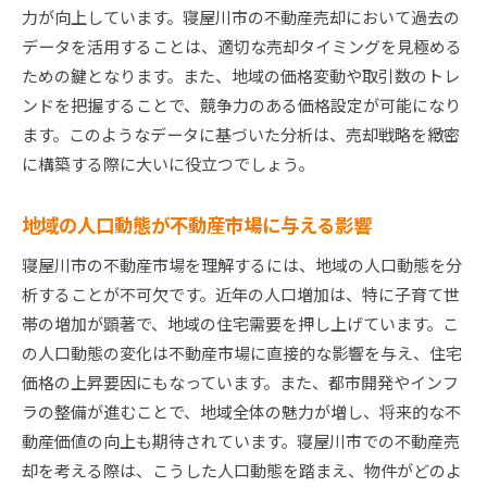
力が向上しています。寝屋川市の不動産売却において過去の
政策変化が市場に与える影響と対応策
データを活用することは、適切な売却タイミングを見極める
今後の不動産価格変動予測と戦略
ための鍵となります。また、地域の価格変動や取引数のトレ
競合との差別化戦略に役立つ市場インサイト
ンドを把握することで、競争力のある価格設定が可能になり
地域の発展計画が価格に与える影響
ます。このようなデータに基づいた分析は、売却戦略を緻密
寝屋川市不動産売却で失敗しないための重要ポイン
に構築する際に大いに役立つでしょう。
ト
地域の人口動態が不動産市場に与える影響
避けるべき共通の失敗事例とその対策
売却プロセスでの法律的ミスを防ぐ方法
寝屋川市の不動産市場を理解するには、地域の人口動態を分
買手への誤った印象を与えないための注意点
析することが不可欠です。近年の人口増加は、特に子育て世
帯の増加が顕著で、地域の住宅需要を押し上げています。こ
売却時期の選定で失敗しないためのポイント
の人口動態の変化は不動産市場に直接的な影響を与え、住宅
契約時に注意すべき細かな条項の確認
価格の上昇要因にもなっています。また、都市開発やインフ
コミュニケーション不足が招くトラブルを回避
ラの整備が進むことで、地域全体の魅力が増し、将来的な不
寝屋川市で賢く不動産を売却するための基礎知識
動産価値の向上も期待されています。寝屋川市での不動産売
初めての不動産売却で知っておくべき基本
却を考える際は、こうした人口動態を踏まえ、物件がどのよ