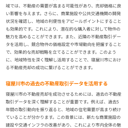
価格交渉を成功させるための心理テクニック
域では、不動産の需要が高まる可能性があり、売却価格に良
契約条件を最適化するためのポイント
い影響を与えます。さらに、商業施設や公共交通機関の開発
売買契約で注意すべき法律的観点
状況を確認し、地域の利便性をアピールポイントにすること
も効果的です。これにより、潜在的な購入者に対して物件の
競合と差別化するための交渉術
魅力を高めることができます。また、近隣の不動産取引デー
寝屋川市不動産売却成功の鍵地域の特性を活かす
タを活用し、競合物件の価格設定や市場動向を把握すること
寝屋川市の生活環境を魅力として伝える
で、効果的な売却戦略を立てることができます。このよう
周辺施設や交通アクセスを最大限に強調
に、地域特性を深く理解し活用することで、寝屋川市におけ
地域住民のコミュニティの魅力をアピール
る不動産売却の成功に繋げることができます。
地域の歴史や文化を物件の付加価値として活用
自然環境を活用したライフスタイルの提案
寝屋川市の過去の不動産取引データを活用する
地域イベントを活かしたプロモーション戦略
寝屋川市の不動産売却を成功させるためには、過去の不動産
高価格を実現するために知っておくべき寝屋川市の
取引データを深く理解することが重要です。例えば、過去5
市場動向
年間の取引動向を振り返ると、地域の住宅需要が高まり続け
最新の市場動向を把握するための情報源
ていることが分かります。この背景には、新たな商業施設の
建設や交通インフラの改善があり、これにより市内全体の魅
不動産価格に影響を与える経済指標の分析