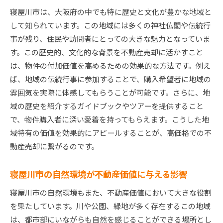
寝屋川市は、大阪府の中でも特に歴史と文化が豊かな地域と
季節ごとの取引動向を利用した売却計画
して知られています。この地域には多くの神社仏閣や伝統行
価格査定に必要な市場データの収集方法
事が残り、住民や訪問者にとっての大きな魅力となっていま
競合物件との比較で高価格を狙うポイント
す。この歴史的、文化的な背景を不動産売却に活かすこと
変動する金利が市場と売却価格に及ぼす影響
は、物件の付加価値を高めるための効果的な方法です。例え
寝屋川市不動産売却の新戦略注目すべき市場の変化
ば、地域の伝統行事に参加することで、購入希望者に地域の
テクノロジーを活用した不動産売却の新潮流
雰囲気を実際に体感してもらうことが可能です。さらに、地
エコ住宅の需要増加に伴う売却戦略の提案
域の歴史を紹介するガイドブックやツアーを提供すること
で、物件購入者に深い愛着を持ってもらえます。こうした地
オンラインプラットフォームを使った効果的な
域特有の価値を効果的にアピールすることが、高価格での不
売却
動産売却に繋がるのです。
COVID-19がもたらした市場変化とその影響
リモートワーク時代に対応した住まいの提案
寝屋川市の自然環境が不動産価値に与える影響
投資家向け物件としての不動産売却戦略
寝屋川市の自然環境もまた、不動産価値において大きな役割
寝屋川市不動産売却の成功事例から学ぶ高価格を実
を果たしています。川や公園、緑地が多く存在するこの地域
現する方法
は、都市部にいながらも自然を感じることができる場所とし