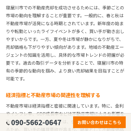
寝屋川市での不動産売却を成功させるためには、季節ごとの
市場の動向を理解することが重要です。一般的に、春と秋は
不動産市場が活発になる時期とされています。新年度の始ま
りや転勤といったライフイベントが多く、買い手が動き出し
やすいからです。一方、夏や冬は市場が静かになりがちで、
売却価格も下がりやすい傾向があります。地域の不動産エー
ジェントの知識を活用し、具体的な市場トレンドの把握が必
要です。過去の取引データを分析することで、寝屋川市の特
有の季節的な動向を掴み、より良い売却結果を目指すことが
可能です。
経済指標と不動産市場の関連性を理解する
不動産市場は経済指標と密接に関連しています。特に、金利
やインフレ率、GDP成長率などは不動産市場に大きな影響を
090-5662-0647
及ぼします。金利が低いときは、住宅ローンの返済が楽にな
お問い合わせはこちら
るため、買い手の購買意欲が高まり、結果として不動産価格