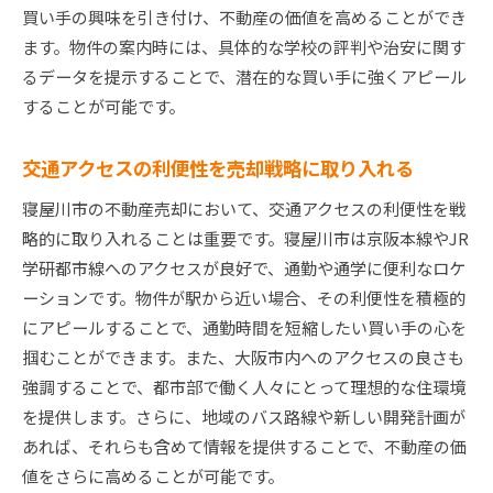
寝屋川市不動産売却の最適なタイミングはいつか市
買い手の興味を引き付け、不動産の価値を高めることができ
場動向を分析
ます。物件の案内時には、具体的な学校の評判や治安に関す
寝屋川市の季節ごとの不動産取引傾向分析
るデータを提示することで、潜在的な買い手に強くアピール
することが可能です。
経済指標と不動産市場の関連性を理解する
長期的な市場予測を基にした売却時期の判断
交通アクセスの利便性を売却戦略に取り入れる
需要が高まる時期を見極めた売却計画の立案
寝屋川市の不動産売却において、交通アクセスの利便性を戦
政策変化が市場に与える影響とその対策
略的に取り入れることは重要です。寝屋川市は京阪本線やJR
市場が安定する時期を活かした戦略的売却
学研都市線へのアクセスが良好で、通勤や通学に便利なロケ
寝屋川市不動産売却をスムーズに進めるための専門
ーションです。物件が駅から近い場合、その利便性を積極的
家アドバイス
にアピールすることで、通勤時間を短縮したい買い手の心を
プロフェッショナルの意見を取り入れた価格設
掴むことができます。また、大阪市内へのアクセスの良さも
定
強調することで、都市部で働く人々にとって理想的な住環境
法令遵守がスムーズな売却を実現する理由
を提供します。さらに、地域のバス路線や新しい開発計画が
契約書の見直しでトラブルを未然に防ぐ方法
あれば、それらも含めて情報を提供することで、不動産の価
値をさらに高めることが可能です。
市場調査を専門家に依頼するメリット