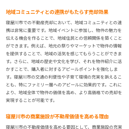
広告効果を最大化するためのアドバイス
地域コミュニティとの連携がもたらす売却効果
買い手との交渉をサポートする専門家の役割
寝屋川市での不動産売却において、地域コミュニティとの連
寝屋川市不動産売却で高価格を引き出すための市場
携は非常に重要です。地域イベントに参加し、物件の魅力を
理解と戦略
伝える機会を作ることで、地域住民との信頼関係を築くこと
寝屋川市の地域特性を反映した価格戦略
ができます。例えば、地元の祭りやマーケットで物件の情報
市場分析に基づくターゲット顧客層の特定
を提供することで、地域の活気を感じてもらうことができま
競合物件との差別化を図るマーケティング戦略
す。さらに、地域の歴史や文化を学び、それを物件紹介に活
長所を引き立てる物件プレゼンテーションテク
かすことで、購入者に対するアピールポイントを強化しま
ニック
す。寝屋川市の交通の利便性や子育て環境の充実を訴えるこ
エネルギー効率をアピールした売却戦略
とも、特にファミリー層へのアピールに効果的です。これに
地元コミュニティとの連携による付加価値提案
より、地域全体で物件の価値を高め、より高価格での売却を
実現することが可能です。
寝屋川市の商業施設が不動産価値を高める理由
寝屋川市の不動産価値を高める要因として、商業施設の充実