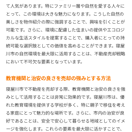
成功事例に見る効果的なプレゼンテーション方
て人気があります。特にファミリー層や自然を愛する人々に
法
とって、この環境は大きな魅力になります。こうした自然の
撮影技術を駆使した魅力的な物件紹介の重要性
美しさを物件紹介の際に強調することで、興味を引くことが
プロのステージングが売却に与えるインパクト
可能です。さらに、環境に配慮した住まいの提供やエコロジ
既存顧客の口コミが生む信頼と売却促進の力
カルな生活スタイルを提案することで、購入者にとっての持
マーケティング戦略が成功につながる事例分析
続可能な選択肢としての価値を高めることができます。寝屋
川市の自然環境を最大限に活用することは、不動産売却戦略
寝屋川市の特性を活かした売却事例に学ぶ
において不可欠な要素となっています。
寝屋川市不動産売却で陥りがちな失敗を避けるため
のポイント
教育機関と治安の良さを売却の強みとする方法
価格設定ミスが招く売却失敗を避ける方法
寝屋川市で不動産を売却する際、教育機関と治安の良さを強
交渉時に陥りがちな誤算とその対策
みとして活用することは非常に効果的です。寝屋川市は、優
法的手続きの不備が引き起こすリスク回避
れた教育環境を提供する学校が多く、特に親子で移住を考え
買い手の視点を考慮した物件見学の準備
る家庭にとって魅力的な場所です。さらに、市内の治安が良
不動産エージェント選びで失敗しないコツ
好であることは、安全で安心して暮らせる地域としてのイメ
契約後に注意すべきトラブル防止策
ージを強化します。これらの要素を最大限に活かすことで、