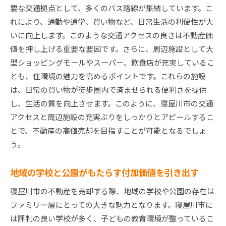
寝屋川市での不動産売却プロモーションの効果的手
要な交通拠点として、多くのバス路線が集結しています。こ
法
れにより、通勤や通学、買い物など、日常生活の利便性が大
デジタルマーケティングを活用した集客方法
いに向上します。このような交通アクセスの良さは不動産価
値を押し上げる重要な要因です。さらに、周辺施設として大
ビジュアルコンテンツで物件の魅力を引き出す
型ショッピングモールやスーパー、飲食店が充実しているこ
地元メディアを活用した効率的な広告戦略
とも、住環境の魅力を高めるポイントです。これらの施設
見学会やオープンハウスの成功例
は、日常の買い物が徒歩圏内で済ませられる便利さを提供
口コミと紹介を促進するための施策
し、生活の質を向上させます。このように、寝屋川市の交通
オンラインプラットフォームの効果的利用法
アクセスと周辺施設の充実ぶりをしっかりとアピールするこ
寝屋川市不動産売却安心して進めるための準備
とで、不動産の高値売却を目指すことが可能となるでしょ
う。
売却に向けた物件の最終チェックリスト
売却に際して必要な書類と手続き
地域の学校と公園がもたらす付加価値を引き出す
購入希望者とのコミュニケーションの取り方
寝屋川市の不動産を売却する際、地域の学校や公園の存在は
物件の引き渡しに向けた準備作業
ファミリー層にとっての大きな魅力となります。寝屋川市に
売却後の手続きと税務について知っておくべき
は評判の良い学校が多く、子どもの教育環境が整っているこ
こと