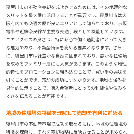
法
寝屋川市の不動産売却を成功させるためには、その地理的な
地域の観光スポットを活かした売却戦略
メリットを最大限に活用することが重要です。寝屋川市は大
地元コミュニティの魅力を伝えるポイント
阪府内でも交通の便が良いエリアとして知られており、京阪
電車や近鉄奈良線が主要な交通手段として機能しています。
文化と歴史が不動産価値に与える影響を理解す
このアクセスの良さは、特に都心で働く通勤者にとって大き
る
な魅力であり、不動産価値を高める要素となります。さら
寝屋川市の自然環境を売却に活かすテクニック
に、寝屋川市は緑豊かな自然に囲まれており、静かな住環境
地域イベントを活用した不動産プロモーション
を求めるファミリー層にも人気があります。このような地理
地元の経済成長を反映した価格設定の必要性
的特性をプロモーションに組み込むことで、買い手の興味を
不動産売却で寝屋川市の市場動向を読み解く
引くことができ、売却の成功につながります。地域の強みを
寝屋川市の不動産市場の現在のトレンドを分析
具体的に示すことで、購入希望者にとっての利便性や住みや
売却時期を見極めるための市場データ活用法
すさを伝えることが可能です。
過去の売却事例から学ぶ市場の変動パターン
地域の住環境の特徴を理解して売却を有利に進める
地域別の需要と供給バランスを理解する
価格交渉を有利に進める市場情報の活用法
寝屋川市の不動産市場で成功を収めるには、地域の住環境の
特徴を理解し、それを売却戦略に反映させることが求められ
将来の市場動向を予測するためのポイント