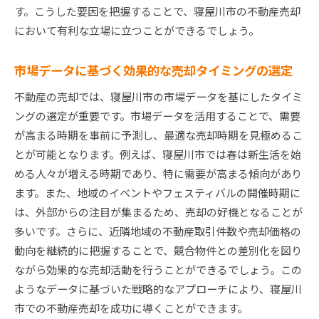
戦略
す。こうした要因を把握することで、寝屋川市の不動産売却
寝屋川市不動産売却で高値を実現するためのステッ
において有利な立場に立つことができるでしょう。
プバイステップガイド
売却前に行うべき必要な準備と手続き
市場データに基づく効果的な売却タイミングの選定
適正価格を設定するための評価と査定
不動産の売却では、寝屋川市の市場データを基にしたタイミ
購入希望者との交渉で高値を引き出す方法
ングの選定が重要です。市場データを活用することで、需要
売却契約の締結と法的手続きの流れ
が高まる時期を事前に予測し、最適な売却時期を見極めるこ
とが可能となります。例えば、寝屋川市では春は新生活を始
売却後の引き渡しまでのスケジュール管理
める人々が増える時期であり、特に需要が高まる傾向があり
不動産売却後の税務処理とその注意点
ます。また、地域のイベントやフェスティバルの開催時期に
市場動向を見極めた寝屋川市でのスマートな不動産
は、外部からの注目が集まるため、売却の好機となることが
売却法
多いです。さらに、近隣地域の不動産取引件数や売却価格の
地域の経済指標を基にした売却プランニング
動向を継続的に把握することで、競合物件との差別化を図り
不動産市場のトレンドを活用した売却術
ながら効果的な売却活動を行うことができるでしょう。この
需要変動を予測するためのデータ活用法
ようなデータに基づいた戦略的なアプローチにより、寝屋川
売却時期を見定めるための市場分析手法
市での不動産売却を成功に導くことができます。