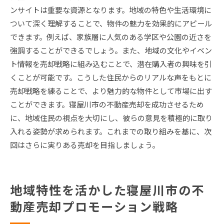
ンサイトは重要な資源となります。地域の特色や生活環境に
高価売却を実現したプロモーション手法の紹介
ついて深く理解することで、物件の魅力を効果的にアピール
市場ニーズを捉えた売却戦略の成功例
できます。例えば、家族層に人気のある学区や公園の近さを
寝屋川市特有の問題を乗り越えた事例研究
強調することができるでしょう。また、地域の文化やイベン
成功を収めるための継続的な市場調査の重要性
ト情報を売却戦略に組み込むことで、潜在購入者の興味を引
くことが可能です。こうした住民からのリアルな声をもとに
売却戦略を練ることで、より魅力的な物件として市場に出す
ことができます。寝屋川市の不動産売却を成功させるため
に、地域住民の視点を大切にし、彼らの意見を積極的に取り
入れる姿勢が求められます。これまでの取り組みを基に、次
回はさらに実りある売却を目指しましょう。
地域特性を活かした寝屋川市の不
動産売却プロモーション戦略