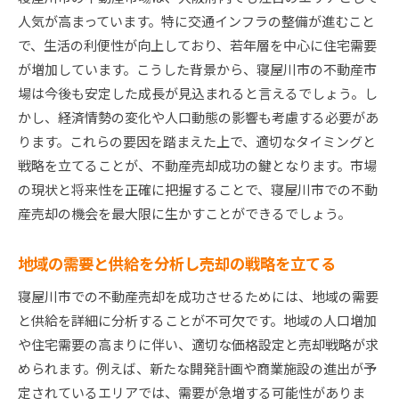
寝屋川市独自の魅力を伝えるプロモーション方
人気が高まっています。特に交通インフラの整備が進むこと
法
で、生活の利便性が向上しており、若年層を中心に住宅需要
オンラインとオフラインを融合した効果的な広
が増加しています。こうした背景から、寝屋川市の不動産市
告戦略
場は今後も安定した成長が見込まれると言えるでしょう。し
かし、経済情勢の変化や人口動態の影響も考慮する必要があ
地域イベントを利用した潜在購入者へのアプロ
ります。これらの要因を踏まえた上で、適切なタイミングと
ーチ
戦略を立てることが、不動産売却成功の鍵となります。市場
ターゲット層に合わせたカスタマイズドマーケ
の現状と将来性を正確に把握することで、寝屋川市での不動
ティング
産売却の機会を最大限に生かすことができるでしょう。
寝屋川市の生活環境を強調した物件紹介
口コミとSNSを活用した信頼性のあるプロモ
地域の需要と供給を分析し売却の戦略を立てる
ーション
寝屋川市での不動産売却を成功させるためには、地域の需要
プロのサポートを受けた寝屋川市不動産売却の魅力
と供給を詳細に分析することが不可欠です。地域の人口増加
最大化法
や住宅需要の高まりに伴い、適切な価格設定と売却戦略が求
信頼できる不動産エージェントの選び方
められます。例えば、新たな開発計画や商業施設の進出が予
ホームステージングで物件の第一印象を向上
定されているエリアでは、需要が急増する可能性がありま