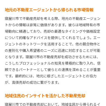
競合物件との差別化を図るための戦略
地元の不動産エージェントから得られる市場情報
現地市場の情報を基にした柔軟な売却対応
寝屋川市不動産売却の専門家活用法安心して手放す
寝屋川市で不動産売却を考える際、地元の不動産エージェン
ための知識
トからの情報は非常に価値があります。彼らは地域特有の市
場動向に精通しており、売却の最適なタイミングや価格設定
不動産売却における専門家の役割と選び方
について的確なアドバイスを提供してくれるでしょう。エー
弁護士や税理士に相談して手続きの不安を解消
ジェントのネットワークを活用することで、他の競合物件と
不動産会社と連携した効果的な売却活動
の差別化や購入希望者のニーズに迅速に対応することが可能
売却に必要な法的書類とその準備
となります。寝屋川市の不動産売却を成功させるためには、
トラブルを未然に防ぐための契約交渉術
こうしたプロフェッショナルの知見を積極的に取り入れ、信
安心して売却を進めるためのコミュニケーショ
頼できるパートナーとして彼らとの連携を深めることが重要
ン
です。最終的には、地元に根ざしたエージェントとの協力
が、高値売却の成功に繋がります。
寝屋川市の不動産売却成功事例から学ぶ高価売却の
秘訣
地域住民のインサイトを活かした不動産売却
成功事例に学ぶ効果的な価格設定のポイント
売却成功者からの経験談と実践的アドバイス
寝屋川市での不動産売却において、地域住民から得られるイ