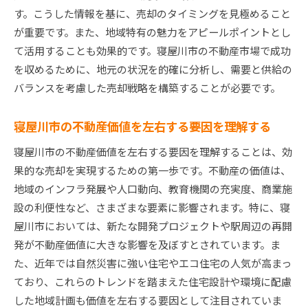
プロの写真撮影で物件の魅力を最大化
す。こうした情報を基に、売却のタイミングを見極めること
法律と手続きの専門家による安心サポート
が重要です。また、地域特有の魅力をアピールポイントとし
適切な価格設定で購入希望者を引き付ける
て活用することも効果的です。寝屋川市の不動産市場で成功
を収めるために、地元の状況を的確に分析し、需要と供給の
売却プロセスをスムーズに進めるための協力体
バランスを考慮した売却戦略を構築することが必要です。
制
大阪府内で賢く売る寝屋川市不動産の最適タイミン
寝屋川市の不動産価値を左右する要因を理解する
グとは
季節ごとの市場動向から見る売却チャンス
寝屋川市の不動産価値を左右する要因を理解することは、効
果的な売却を実現するための第一歩です。不動産の価値は、
経済状況と住宅ローン金利が与える影響の分析
地域のインフラ発展や人口動向、教育機関の充実度、商業施
地域の開発計画とその影響を考慮した売却時期
設の利便性など、さまざまな要素に影響されます。特に、寝
不動産価値が最大化される最適な時期を見極め
屋川市においては、新たな開発プロジェクトや駅周辺の再開
る
発が不動産価値に大きな影響を及ぼすとされています。ま
買い手の動向を把握してベストなタイミングを
た、近年では自然災害に強い住宅やエコ住宅の人気が高まっ
選ぶ
ており、これらのトレンドを踏まえた住宅設計や環境に配慮
競争が激化する前に売却するためのタイミング
した地域計画も価値を左右する要因として注目されていま