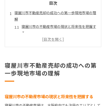
目次
寝屋川市不動産売却の成功への第一歩現地市場の理
解
寝屋川市の不動産市場の現状と将来性を把握す
る
地域の需要と供給を分析し売却の戦略を立てる
寝屋川市の不動産価値を左右する要因を理解す
る
市場データに基づく効果的な売却タイミングの
寝屋川市不動産売却の成功への第
選定
一歩現地市場の理解
地元の不動産エージェントから得られる市場情
報
地域住民のインサイトを活かした不動産売却
寝屋川市の不動産市場の現状と将来性を把握する
地域特性を活かした寝屋川市の不動産売却プロモー
ション戦略
寝屋川市の不動産市場は、大阪府内でも注目のエリアとして