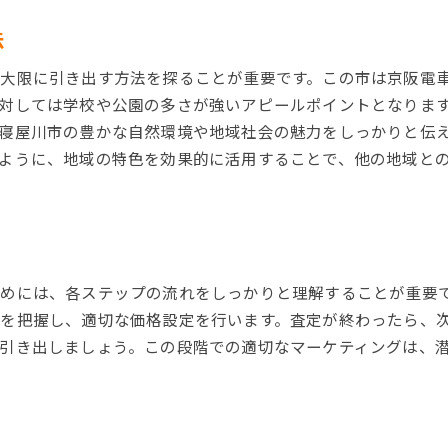
契約書作成と法的手続きのポイント
法
売却完了までの流れを確認
大限に引き出す方法を探ることが重要です。この市は京阪電
高値売却のための具体的なアクション
対しては学校や公園の多さが強いアピールポイントとなりま
寝屋川市での不動産売却成功への道とは
寝屋川市の豊かな自然環境や地域社会の魅力をしっかりと伝
成功の鍵となるステップを理解
ように、地域の特色を効果的に活用することで、他の地域と
プロフェッショナルのサポートを活用
売却の目標を明確にする
成功体験をシェアする重要性
ト
地域コミュニティとの関係構築
めには、各ステップの流れをしっかりと理解することが重要
売却後のライフプランを考える
を把握し、適切な価格設定を行います。査定が終わったら、
寝屋川市不動産売却をスムーズに進めるための秘訣
引き出しましょう。この段階での適切なマーケティングは、
スムーズな売却を実現する準備
プロセスを見える化するツールの活用
適切な不動産エージェントの選び方