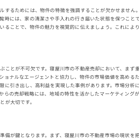
効率的な情報収集と整理方法
ルするためには、物件の特徴を強調することが欠かせません
スムーズなコミュニケーションの重要性
覧時には、家の清潔さや手入れの行き届いた状態を保つこと
時間を有効に使うための計画
いることで、物件の魅力を視覚的に伝えましょう。これによ
寝屋川市の地域特性を活かした不動産売却戦略
地域魅力をアピールする方法
寝屋川市の文化と生活環境の紹介
地域資源を活用した売却促進策
ぶことが不可欠です。寝屋川市の不動産売却において、まず
地域イベントを売却に活用する
ショナルなエージェントと協力し、物件の市場価値を高める
地域特性に合わせた売却プラン
限に引き出し、高利益を実現した事例があります。市場分析
住環境の良さを強調する戦略
からの売却戦略には、地域の特性を活かしたマーケティング
寝屋川市不動産売却で失敗しないための注意点
とが大切です。
よくある失敗例とその回避策
売却価格設定の注意点
契約に関する法律知識
準備が鍵となります。まず、寝屋川市の不動産市場の現状を