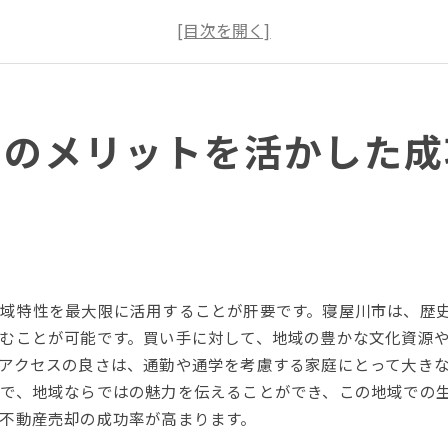
売却プロセスで知っておくべきポイント
購入者にアピールするためのコツ
成功事例から学ぶ売却術
効率的な売却のための準備
却のメリットを活かした成
寝屋川市不動産売却で知っておきたい市場動向のポイント
寝屋川市の最新市場動向を分析
不動産価格の変遷と今後の予測
購入者の動向を把握する方法
市場動向を活かした売却タイミング
地域の競争環境を理解する
域特性を最大限に活用することが肝要です。寝屋川市は、歴
不動産市場の変化に対応する戦略
むことが可能です。買い手に対して、地域の豊かな文化資源
高値売却を目指す寝屋川市の不動産売却プロセス解説
アクセスの良さは、通勤や通学を考慮する家庭にとって大き
初期準備と査定の重要性
で、地域ならではの魅力を伝えることができ、この地域での
効果的なマーケティング戦略
不動産売却の成功率が高まります。
交渉術で高値を引き出す