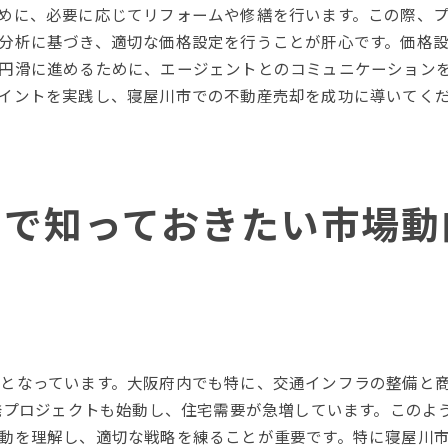
購入者のニーズを理解する
めに、必要に応じてリフォームや修繕を行います。この際、
トラブルを未然に防ぐ方法
分析に基づき、適切な価格設定を行うことが肝心です。価格
失敗を防ぐための事前準備
円滑に進めるために、エージェントとのコミュニケーション
寝屋川市不動産売却で高価格を実現する方法
イントを実践し、寝屋川市での不動産売却を成功に導いてく
高価格を狙うための交渉術
魅力的な物件プレゼンテーション
効果的なオンラインマーケティング
却で知っておきたい市場動
ターゲット層を明確にする
付加価値を付けるアイデア
価格交渉を成功させるテクニック
となっています。大阪府内でも特に、交通インフラの整備と
開発プロジェクトも始動し、住宅需要が急増しています。このよ
動を理解し、適切な戦略を練ることが重要です。特に寝屋川