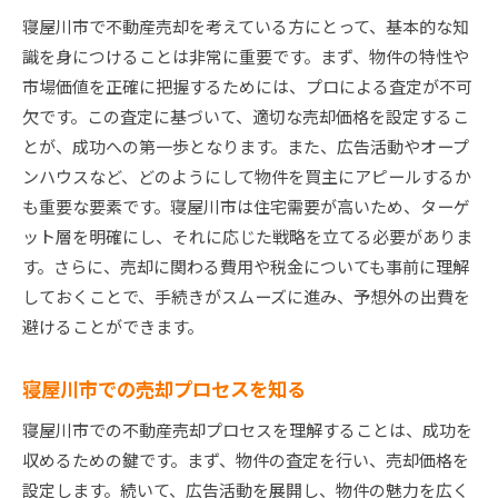
市場データを利用した売却戦術
寝屋川市で不動産売却を考えている方にとって、基本的な知
最新の不動産トレンドをチェック
識を身につけることは非常に重要です。まず、物件の特性や
寝屋川市の地域特性を活かした不動産売却プラン
市場価値を正確に把握するためには、プロによる査定が不可
寝屋川市の魅力を伝えるプロモーション
欠です。この査定に基づいて、適切な売却価格を設定するこ
地域特性を反映した売却戦略
とが、成功への第一歩となります。また、広告活動やオープ
ンハウスなど、どのようにして物件を買主にアピールするか
買い手を引きつけるための地域情報
も重要な要素です。寝屋川市は住宅需要が高いため、ターゲ
寝屋川市の未来展望を考慮した売却
ット層を明確にし、それに応じた戦略を立てる必要がありま
地域コミュニティの活用法
す。さらに、売却に関わる費用や税金についても事前に理解
地域密着型の不動産エージェント選び
しておくことで、手続きがスムーズに進み、予想外の出費を
不動産売却で失敗しないための寝屋川市特化ガイド
避けることができます。
寝屋川市での売却失敗事例に学ぶ
売却前に確認すべき重要ポイント
寝屋川市での売却プロセスを知る
寝屋川市特有のリスク管理法
寝屋川市での不動産売却プロセスを理解することは、成功を
失敗を防ぐための効果的な広告戦略
収めるための鍵です。まず、物件の査定を行い、売却価格を
売却時期の見極め方
設定します。続いて、広告活動を展開し、物件の魅力を広く