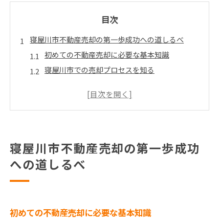
目次
寝屋川市不動産売却の第一歩成功への道しるべ
初めての不動産売却に必要な基本知識
寝屋川市での売却プロセスを知る
成功を引き寄せるための事前準備
専門家のサポートを受けるメリット
不動産売却における法的注意点
寝屋川市特有の不動産市場の理解
寝屋川市不動産売却の第一歩成功
市場分析で見えてくる寝屋川市不動産売却の秘訣
への道しるべ
地域の不動産市場動向を把握する
売却成功に繋がる市場分析手法
寝屋川市の不動産価値を評価する方法
競争力を高めるための価格設定
初めての不動産売却に必要な基本知識