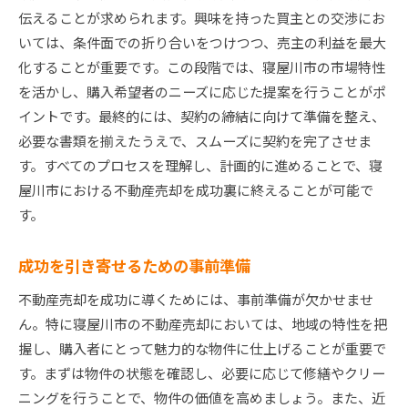
伝えることが求められます。興味を持った買主との交渉にお
買い手のニーズを理解する
いては、条件面での折り合いをつけつつ、売主の利益を最大
寝屋川市で高値を狙う不動産売却の戦略
化することが重要です。この段階では、寝屋川市の市場特性
高値売却を実現するための交渉術
を活かし、購入希望者のニーズに応じた提案を行うことがポ
寝屋川市のプレミアム住宅市場を活用
イントです。最終的には、契約の締結に向けて準備を整え、
資産価値を高めるためのリノベーション
必要な書類を揃えたうえで、スムーズに契約を完了させま
買い手の注目を集めるプレゼンテーション
す。すべてのプロセスを理解し、計画的に進めることで、寝
競争力強化のためのデジタルマーケティング
屋川市における不動産売却を成功裏に終えることが可能で
す。
売却価格を最大化するためのタイミング
地域の魅力を最大限に引き出す寝屋川市不動産売却
成功を引き寄せるための事前準備
法
魅力的な地域資源の活用法
不動産売却を成功に導くためには、事前準備が欠かせませ
ん。特に寝屋川市の不動産売却においては、地域の特性を把
寝屋川市のライフスタイルを宣伝
握し、購入者にとって魅力的な物件に仕上げることが重要で
地域の教育と交通アクセスをPR
す。まずは物件の状態を確認し、必要に応じて修繕やクリー
売却に繋がる地域イベント活用
ニングを行うことで、物件の価値を高めましょう。また、近