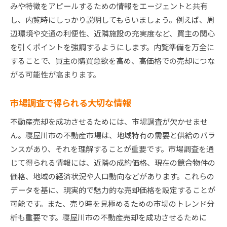
みや特徴をアピールするための情報をエージェントと共有
売却計画の具体的なステップ
し、内覧時にしっかり説明してもらいましょう。例えば、周
スムーズな売却のためのタイムライン
辺環境や交通の利便性、近隣施設の充実度など、買主の関心
手続きの効率化を図る方法
を引くポイントを強調するようにします。内覧準備を万全に
することで、買主の購買意欲を高め、高価格での売却につな
買い手目線に立った売却準備
がる可能性が高まります。
プロセスを最短化するためのヒント
売却後の手続きと責任について
市場調査で得られる大切な情報
不動産売却を成功させるためには、市場調査が欠かせませ
ん。寝屋川市の不動産市場は、地域特有の需要と供給のバラ
ンスがあり、それを理解することが重要です。市場調査を通
じて得られる情報には、近隣の成約価格、現在の競合物件の
価格、地域の経済状況や人口動向などがあります。これらの
データを基に、現実的で魅力的な売却価格を設定することが
可能です。また、売り時を見極めるための市場のトレンド分
析も重要です。寝屋川市の不動産売却を成功させるために