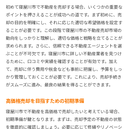
初めて寝屋川市で不動産を売却する場合、いくつかの重要な
寝屋川市の地域特性を考慮した戦略
ポイントを押さえることが成功への道です。まず初めに、売
市場分析を活かした価格設定の方法
却の目的を明確にし、それに応じた適切な希望価格を設定す
競争力のある売却戦略を立案する
ることが必要です。この段階で寝屋川市の不動産売却市場の
地域の魅力を最大限に活かした寝屋川市不動産売却
動向をしっかりと理解し、適切な価格と戦略を立てることが
の進め方
求められます。さらに、信頼できる不動産エージェントを選
寝屋川市の魅力をアピールする方法
ぶことが不可欠です。寝屋川市に詳しい不動産業者を見つけ
地域の発展計画と不動産価値の関係
るために、口コミや実績を確認することが有効です。加え
て、売却に伴う費用や税金なども事前に把握し、予算をしっ
購入者に響く地域の魅力的なポイント
かり管理しておくことが必要です。これにより、売却手続き
地元のイベントや施設を活用する
がスムーズに進み、最良の結果を得ることができます。
地域の治安や学区情報の伝え方
購買意欲を高める地元情報の提供
高価格売却を目指すための初期準備
寝屋川市不動産売却で価格交渉を有利に進めるコツ
寝屋川市で不動産を高価格で売却したいと考えている場合、
価格交渉で押さえておきたい基本知識
初期準備が鍵となります。まずは、売却予定の不動産の状態
交渉をリードするための心構え
を徹底的に確認しましょう。必要に応じて修繕やリノベーシ