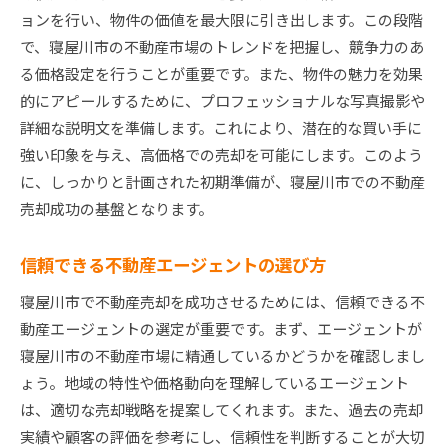
買い手のニーズを見極めた交渉術
ョンを行い、物件の価値を最大限に引き出します。この段階
価格交渉における柔軟な対応法
で、寝屋川市の不動産市場のトレンドを把握し、競争力のあ
プロフェッショナルな交渉の進め方
る価格設定を行うことが重要です。また、物件の魅力を効果
的にアピールするために、プロフェッショナルな写真撮影や
最大の利益を追求するための交渉テクニック
詳細な説明文を準備します。これにより、潜在的な買い手に
寝屋川市不動産売却のプロが教える成功するための
強い印象を与え、高価格での売却を可能にします。このよう
秘訣
に、しっかりと計画された初期準備が、寝屋川市での不動産
プロが教える高価格売却のポイント
売却成功の基盤となります。
成功例から学ぶ売却の秘訣
失敗を防ぐためのプロのアドバイス
信頼できる不動産エージェントの選び方
信頼できる専門家とのパートナーシップ
寝屋川市で不動産売却を成功させるためには、信頼できる不
売却成功のために欠かせない要素
動産エージェントの選定が重要です。まず、エージェントが
プロの視点で見る成功への近道
寝屋川市の不動産市場に精通しているかどうかを確認しまし
不動産売却時に知っておきたい寝屋川市の重要ポイ
ょう。地域の特性や価格動向を理解しているエージェント
ント
は、適切な売却戦略を提案してくれます。また、過去の売却
寝屋川市の不動産規制とその影響
実績や顧客の評価を参考にし、信頼性を判断することが大切