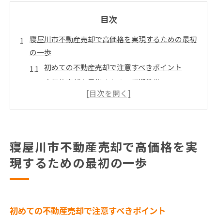
目次
寝屋川市不動産売却で高価格を実現するための最初
の一歩
初めての不動産売却で注意すべきポイント
高価格売却を目指すための初期準備
信頼できる不動産エージェントの選び方
物件の魅力を最大限に引き出すための内覧準備
市場調査で得られる大切な情報
不動産売却の基本的な流れを把握する
寝屋川市不動産売却で高価格を実
寝屋川市不動産市場の現状を把握して売却戦略を立
現するための最初の一歩
てよう
最新の寝屋川市不動産市場動向を知る
市場の需要と供給のバランスを理解する
初めての不動産売却で注意すべきポイント
売却時期の見極め方