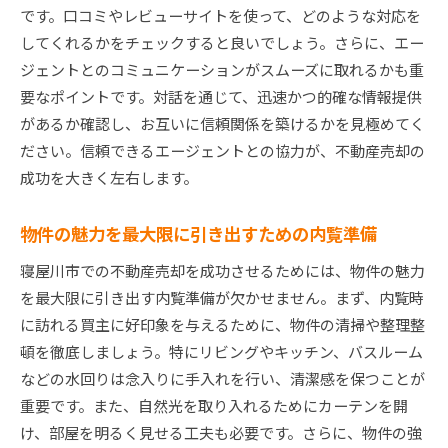
です。口コミやレビューサイトを使って、どのような対応を
税金や手数料に関する基本知識
してくれるかをチェックすると良いでしょう。さらに、エー
物件の法的な確認事項
ジェントとのコミュニケーションがスムーズに取れるかも重
売却に必要な書類と手続き
要なポイントです。対話を通じて、迅速かつ的確な情報提供
売却前に検討すべきリフォームの需要
があるか確認し、お互いに信頼関係を築けるかを見極めてく
地域特有の売却時の注意点
ださい。信頼できるエージェントとの協力が、不動産売却の
寝屋川市不動産売却でトラブルを避けるための注意
成功を大きく左右します。
点
物件の魅力を最大限に引き出すための内覧準備
トラブルを事前に防ぐためのリスク管理
契約時に確認すべき重要事項
寝屋川市での不動産売却を成功させるためには、物件の魅力
トラブル事例とその対策法
を最大限に引き出す内覧準備が欠かせません。まず、内覧時
に訪れる買主に好印象を与えるために、物件の清掃や整理整
法律に関する基本的な知識の習得
頓を徹底しましょう。特にリビングやキッチン、バスルーム
信頼できる仲介業者の選び方
などの水回りは念入りに手入れを行い、清潔感を保つことが
想定外の問題への備え方
重要です。また、自然光を取り入れるためにカーテンを開
寝屋川市での不動産売却をスムーズに進めるための
け、部屋を明るく見せる工夫も必要です。さらに、物件の強
具体的なステップ