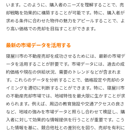
体験談から学ぶ、失敗を避けるヒント
います。このように、購入者のニーズを理解することで、売
大阪府で寝屋川市を選ぶ不動産売却の利点とは
却戦略を効果的に構築することが可能です。特に、購入者が
求める条件に合わせた物件の魅力をアピールすることで、よ
寝屋川市の地理的魅力と利便性
り高い価格での売却を目指すことができます。
地域の成長性と投資価値を知る
他地域との差別化ポイントを理解する
最新の市場データを活用する
寝屋川市特有の市場利点を活用する
寝屋川市の不動産売却を成功させるためには、最新の市場デ
地域住民の声を知るメリット
ータを活用することが肝要です。市場データには、過去の成
地域密着型の顧客サービスを享受する
約価格や現在の供給状況、需要のトレンドなどが含まれま
未来を見据えた寝屋川市不動産売却のステップ
す。これらのデータを分析することで、価格設定や売却のタ
長期的な市場変動を予測する方法
イミングを適切に判断することができます。特に、寝屋川市
将来的な地域開発計画とその影響
の不動産売却市場では、地域特性を最大限に生かすことが求
持続可能な売却戦略の構築
められます。例えば、周辺の教育施設や交通アクセスの良さ
など、地域の強みを市場データと照らし合わせて検証し、購
資産価値を守るためのメンテナンス
入者に対して効果的な情報提供を行うことが重要です。こう
未来の購入者ニーズを見据えた対応
した情報を基に、競合他社との差別化を図り、売却を有利に
売却後のライフプランを考える