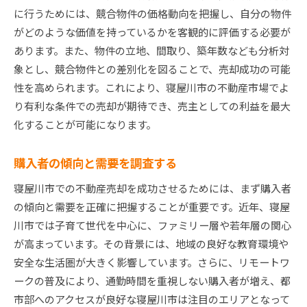
に行うためには、競合物件の価格動向を把握し、自分の物件
賢い売却術を自分の売却に応用する
がどのような価値を持っているかを客観的に評価する必要が
寝屋川市不動産売却で知っておくべき重要ポイント
あります。また、物件の立地、間取り、築年数なども分析対
売却プロセスの流れを理解する
象とし、競合物件との差別化を図ることで、売却成功の可能
寝屋川市における不動産評価の基準
性を高められます。これにより、寝屋川市の不動産市場でよ
法的手続きと必要書類を把握する
り有利な条件での売却が期待でき、売主としての利益を最大
税務関連の注意点と対策
化することが可能になります。
信頼できる不動産業者の選び方
購入者の傾向と需要を調査する
売却契約締結時の注意事項
寝屋川市マンション売却を成功させた人々の体験談
寝屋川市での不動産売却を成功させるためには、まず購入者
売却の動機と成功までの道のり
の傾向と需要を正確に把握することが重要です。近年、寝屋
川市では子育て世代を中心に、ファミリー層や若年層の関心
実際に役立った売却テクニック
が高まっています。その背景には、地域の良好な教育環境や
高値売却を実現した交渉術
安全な生活圏が大きく影響しています。さらに、リモートワ
売却にあたっての心構えと準備
ークの普及により、通勤時間を重視しない購入者が増え、都
成功者が語る不動産会社との連携
市部へのアクセスが良好な寝屋川市は注目のエリアとなって