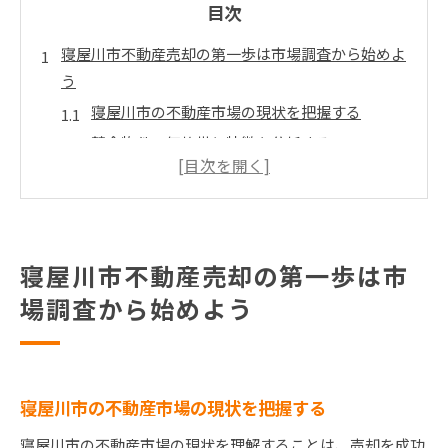
目次
寝屋川市不動産売却の第一歩は市場調査から始めよ
う
寝屋川市の不動産市場の現状を把握する
競合物件の価格帯と特徴を分析する
購入者の傾向と需要を調査する
最新の市場データを活用する
過去の売却事例を参考にする
市場調査結果を売却戦略に反映する
寝屋川市不動産売却の第一歩は市
地域特性を活かした寝屋川市マンション売却の戦略
場調査から始めよう
寝屋川市の地域資源を活用する方法
近隣施設と交通アクセスの強みをアピール
生活環境の魅力を売り込みに活かす
寝屋川市の不動産市場の現状を把握する
ターゲット層に合わせた宣伝戦略
寝屋川市の不動産市場の現状を理解することは、売却を成功